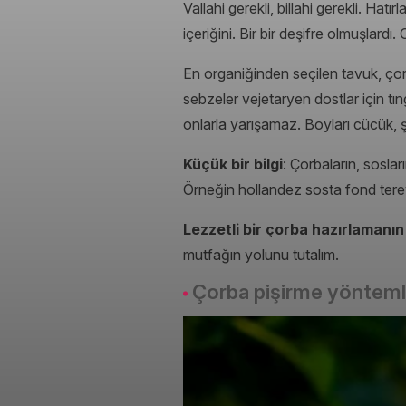
Vallahi gerekli, billahi gerekli. Hat
içeriğini. Bir bir deşifre olmuşlardı
En organiğinden seçilen tavuk, çor
sebzeler vejetaryen dostlar için tıng
onlarla yarışamaz. Boyları cücük, ş
Küçük bir bilgi
: Çorbaların, sosla
Örneğin hollandez sosta fond terey
Lezzetli bir çorba hazırlamanın
mutfağın yolunu tutalım.
Çorba pişirme yöntemle