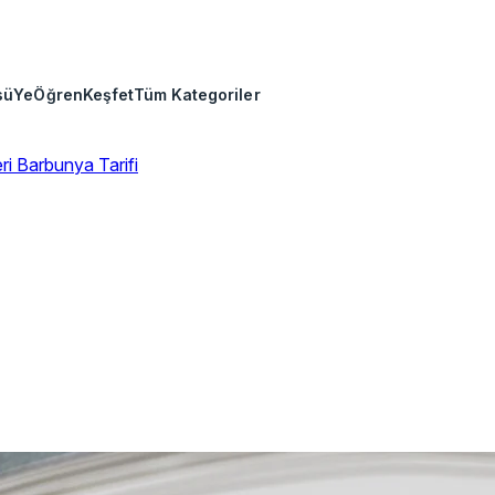
sü
Ye
Öğren
Keşfet
Tüm Kategoriler
eri
Barbunya Tarifi