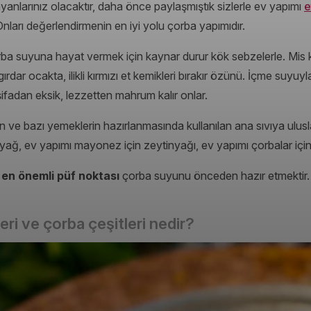
ırlayanlarınız olacaktır, daha önce paylaşmıştık sizlerle ev yapımı
e
. Onları değerlendirmenin en iyi yolu çorba yapımıdır.
ba suyuna hayat vermek için kaynar durur kök sebzelerle. Mis ko
ırdar ocakta, ilikli kırmızı et kemikleri bırakır özünü. İçme suyuyl
ifadan eksik, lezzetten mahrum kalır onlar.
rın ve bazı yemeklerin hazırlanmasında kullanılan ana sıvıya ulus
ağ, ev yapımı mayonez için zeytinyağı, ev yapımı çorbalar içins
 en önemli püf noktası
çorba suyunu önceden hazır etmektir.
ri ve çorba çeşitleri nedir?