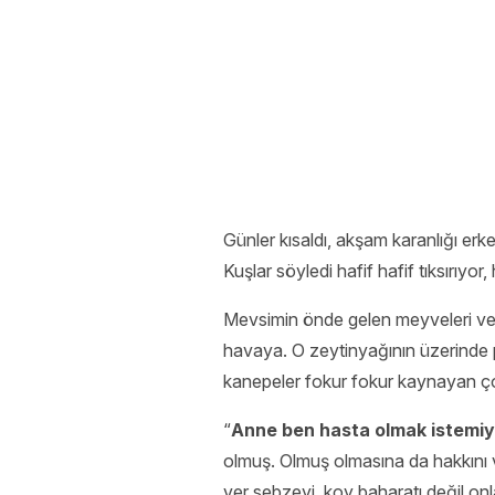
Günler kısaldı, akşam karanlığı er
Kuşlar söyledi hafif hafif tıksırıy
Mevsimin önde gelen meyveleri ve p
havaya. O zeytinyağının üzerinde p
kanepeler fokur fokur kaynayan çor
“
Anne ben hasta olmak istemi
olmuş. Olmuş olmasına da hakkını
ver sebzeyi, koy baharatı değil o