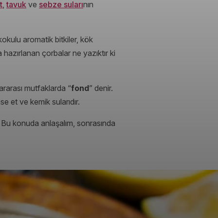
t
,
tavuk
ve
sebze suları
nın
kulu aromatik bitkiler, kök
a hazırlanan çorbalar ne yazıktır ki
lararası mutfaklarda “
fond
” denir.
e et ve kemik sularıdır.
 Bu konuda anlaşalım, sonrasında