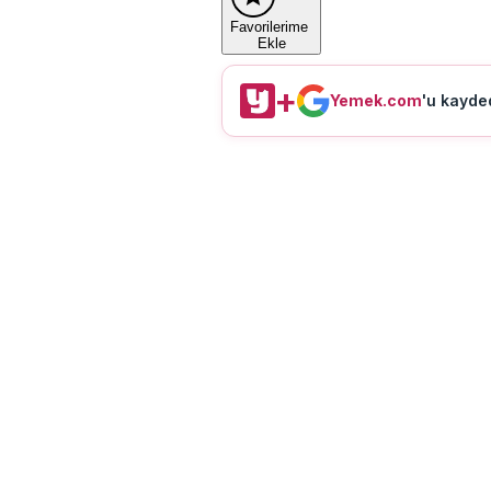
Favorilerime
Ekle
+
Yemek.com
'u kayded