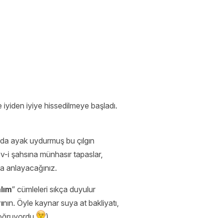
iyiden iyiye hissedilmeye başladı.
z da ayak uydurmuş bu çılgın
v-i şahsına münhasır tapaslar,
ta anlayacağınız.
alım
” cümleleri sıkça duyulur
ı
nın. Öyle kaynar suya at bakliyatı,
 doğruyordu
)