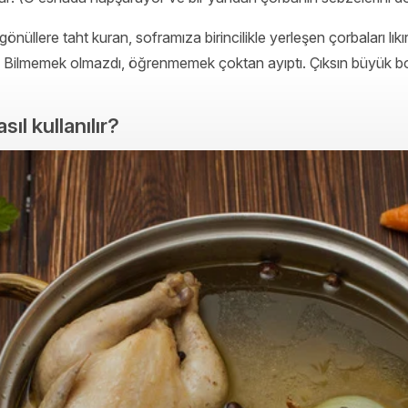
nüllere taht kuran, soframıza birincilikle yerleşen çorbaları lıkır lı
lları. Bilmemek olmazdı, öğrenmemek çoktan ayıptı. Çıksın büyük 
ıl kullanılır?