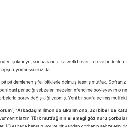
kenden çökmeye, sonbaharın o kasvetli havası ruh ve bedenlerde 
or, hapşuruyormuşsunuz da.
ıt pıt demlenen şifalı bitkilerle dolmuş taşmış mutfak. Sofranı
arıl parıl parladığı sebzeler, mezeler, efendime söyleyeyim o ne
balarla görev değişikliği yapmış. Yeni bir sayfa açılmış mutfak
yorum
”, “
Arkadaşım limon da sıkalım ona, acı biber de kat
 vermeniz lazım
Türk mutfağının el emeği göz nuru çorbalar
nlar! (O esnada hapşuruyor ve bir yandan çorbanın sebzelerini