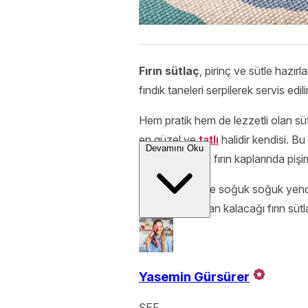
Fırın sütlaç
, pirinç ve sütle hazır
fındık taneleri serpilerek servis edili
Hem pratik hem de lezzetli olan sütl
en güzel ve
tatlı
halidir kendisi. Bu 
Devamını Oku
ve porsiyonluk fırın kaplarında pi
Tarçın ilavesi ile soğuk soğuk ye
lezzetine hayran kalacağı fırın sütl
Yasemin Gürsürer
ŞEF