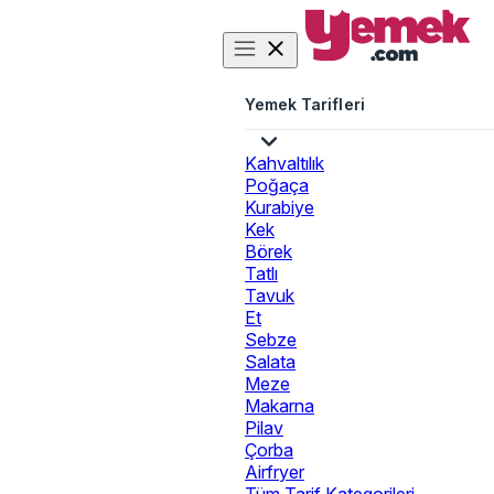
Yemek Tarifleri
Kahvaltılık
Poğaça
Kurabiye
Kek
Börek
Tatlı
Tavuk
Et
Sebze
Salata
Meze
Makarna
Pilav
Çorba
Airfryer