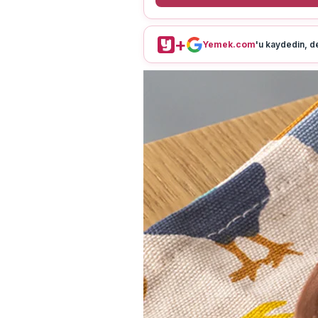
+
Yemek.com
'u kaydedin, de