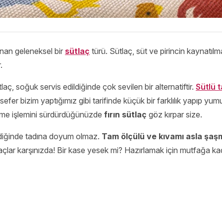
lanan geleneksel bir
sütlaç
türü. Sütlaç, süt ve pirincin kaynatılm
r.
aç, soğuk servis edildiğinde çok sevilen bir alternatiftir.
Sütlü t
sefer bizim yaptığımız gibi tarifinde küçük bir farklılık yapıp yumu
şirme işlemini sürdürdüğünüzde
fırın sütlaç
göz kırpar size.
ndiğinde tadına doyum olmaz.
Tam ölçülü ve kıvamı asla şa
açlar karşınızda! Bir kase yesek mi? Hazırlamak için mutfağa kada