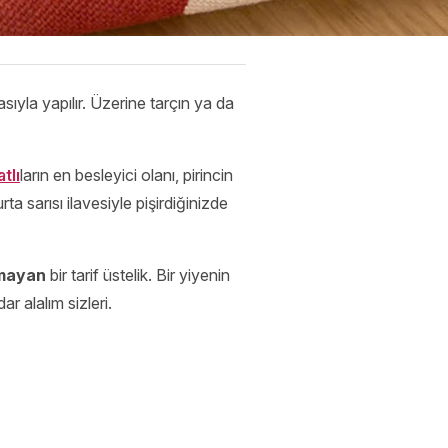
asıyla yapılır. Üzerine tarçın ya da
atlı
ların en besleyici olanı, pirincin
rta sarısı ilavesiyle pişirdiğinizde
şmayan
bir tarif üstelik. Bir yiyenin
r alalım sizleri.