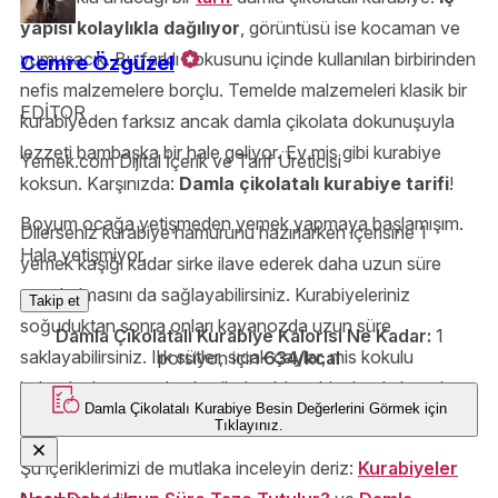
yapısı kolaylıkla dağılıyor
, görüntüsü ise kocaman ve
yumuşacık. Bu farklı dokusunu içinde kullanılan birbirinden
Cemre Özgüzel
nefis malzemelere borçlu. Temelde malzemeleri klasik bir
EDİTOR
kurabiyeden farksız ancak damla çikolata dokunuşuyla
lezzeti bambaşka bir hale geliyor. Ev mis gibi kurabiye
Yemek.com Dijital İçerik ve Tarif Üreticisi
koksun. Karşınızda:
Damla çikolatalı kurabiye tarifi
!
Boyum ocağa yetişmeden yemek yapmaya başlamışım.
Dilerseniz kurabiye hamurunu hazırlarken içerisine 1
Hala yetişmiyor.
yemek kaşığı kadar sirke ilave ederek daha uzun süre
taze kalmasını da sağlayabilirsiniz. Kurabiyeleriniz
Takip et
soğuduktan sonra onları kavanozda uzun süre
Damla Çikolatalı Kurabiye Kalorisi Ne Kadar:
1
saklayabilirsiniz. Ilık sütler, sıcak çaylar, mis kokulu
porsiyon için
634/kcal
kahveler hazırsa, damla çikolatalı kurabiyeler de hazır!
Damla Çikolatalı Kurabiye
Besin Değerlerini Görmek için
Hazırlamak için adım adım yapılışı aşağıda.
Tıklayınız.
Şu içeriklerimizi de mutlaka inceleyin deriz:
Kurabiyeler