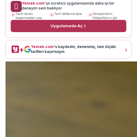
Yemek.com
'un ücretsiz uygulamasında daha iyi bir
deneyim seni bekliyor
Tarifi ekran
Tarif defterine ekle
Deneyenlerin
kapanmadan yap
fotoğraflarını gör
Uygulamada Aç
Yemek.com
'u kaydedin, denenmiş, tam ölçülü
+
tarifleri kaçırmayın.