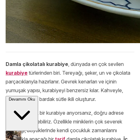
Damla çikolatalı kurabiye
, dünyada en çok sevilen
kurabiye
türlerinden biri. Tereyağı, şeker, un ve çikolata
parçacıklarıyla hazırlanır. Gevrek kenarları ve içinin
yumuşak yapısı, kurabiyeyi benzersiz kılar. Kahveyle,
çayla ya da bir bardak sütle ikili oluşturur.
Devamını Oku
Süte batırmalık bir kurabiye arıyorsanız, doğru adrese
geldiniz de diyebiliriz. Özellikle miniklerin çok severek
yiyeceği, büyüklerinde kendi çocukluk zamanlarını
mutlulukla anacağı bir
tarif
damla çikolatalı kurabiye.
İç