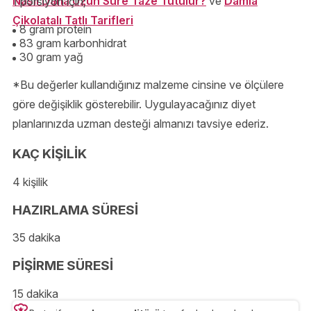
Nasıl Daha Uzun Süre Taze Tutulur?
ve
Damla
1 porsiyon için;
Çikolatalı Tatlı Tarifleri
8 gram protein
83 gram karbonhidrat
30 gram yağ
*Bu değerler kullandığınız malzeme cinsine ve ölçülere
göre değişiklik gösterebilir. Uygulayacağınız diyet
planlarınızda uzman desteği almanızı tavsiye ederiz.
KAÇ KİŞİLİK
4 kişilik
HAZIRLAMA SÜRESİ
35 dakika
PİŞİRME SÜRESİ
15 dakika