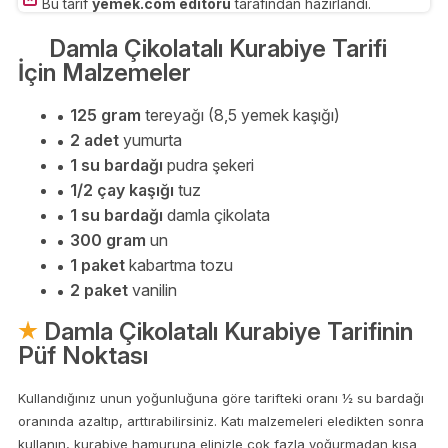
Bu tarif
yemek.com editörü
tarafından hazırlandı.
Damla Çikolatalı Kurabiye Tarifi
İçin Malzemeler
125 gram
tereyağı (8,5 yemek kaşığı)
2 adet
yumurta
1 su bardağı
pudra şekeri
1/2 çay kaşığı
tuz
1 su bardağı
damla çikolata
300 gram
un
1 paket
kabartma tozu
2 paket
vanilin
Damla Çikolatalı Kurabiye Tarifinin
Püf Noktası
Kullandığınız unun yoğunluğuna göre tarifteki oranı ½ su bardağı
oranında azaltıp, arttırabilirsiniz. Katı malzemeleri eledikten sonra
kullanın, kurabiye hamuruna elinizle çok fazla yoğurmadan kısa