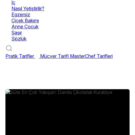
İç
Nasıl Yetiştirilir?
Egzersiz
Çiçek Bakımı
Anne Çocuk
Şaşır
Sözlük
Pratik Tarifler
Mücver Tarifi
MasterChef Tarifleri