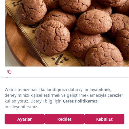
20dk
TATLI KURABİYE
Her Çeşidinden Yapalım: Pudingli Kurabiye
evdekendinpisir
Süte En Çok Yakışan: Damla Çikolatalı