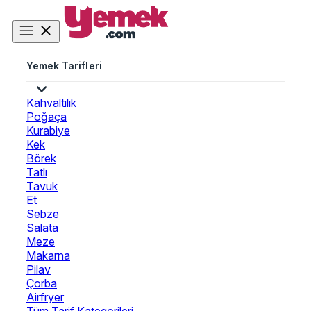
Yemek Tarifleri
Kahvaltılık
Poğaça
Kurabiye
Kek
Börek
Tatlı
Tavuk
Et
Sebze
Salata
Meze
Makarna
Pilav
Çorba
Airfryer