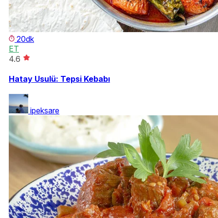
20dk
ET
4.6
Hatay Usulü: Tepsi Kebabı
ipeksare