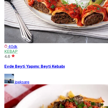
40dk
KEBAP
4.6
Evde Beyti Yapımı: Beyti Kebabı
ipeksare