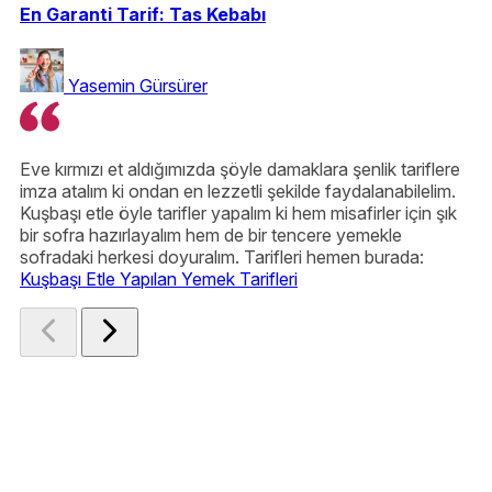
En Garanti Tarif: Tas Kebabı
Yasemin Gürsürer
Eve kırmızı et aldığımızda şöyle damaklara şenlik tariflere
B
imza atalım ki ondan en lezzetli şekilde faydalanabilelim.
k
Kuşbaşı etle öyle tarifler yapalım ki hem misafirler için şık
e
bir sofra hazırlayalım hem de bir tencere yemekle
ş
sofradaki herkesi doyuralım. Tarifleri hemen burada:
u
Kuşbaşı Etle Yapılan Yemek Tarifleri
B