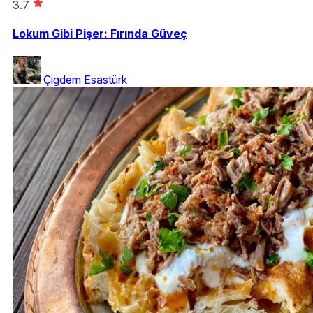
3.7
Lokum Gibi Pişer: Fırında Güveç
Çigdem Esastürk