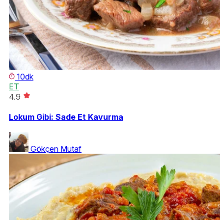
10dk
ET
4.9
Lokum Gibi: Sade Et Kavurma
Gökçen Mutaf