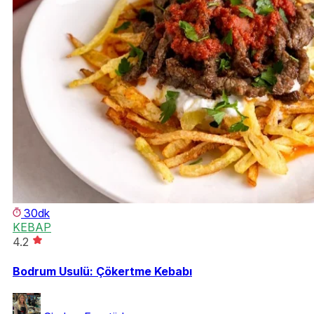
30dk
KEBAP
4.2
Bodrum Usulü: Çökertme Kebabı