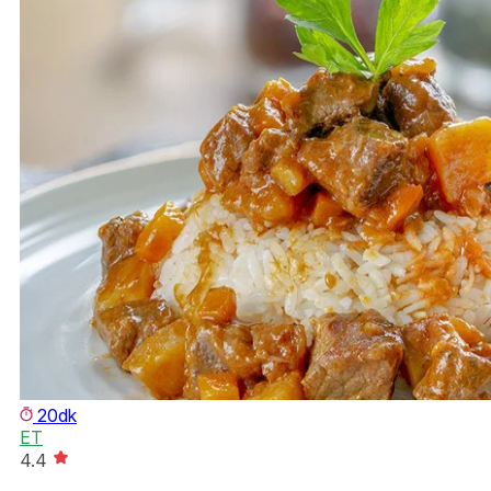
20dk
ET
4.4