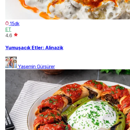
15dk
ET
4.6
Yumuşacık Etler: Alinazik
Yasemin Gürsürer