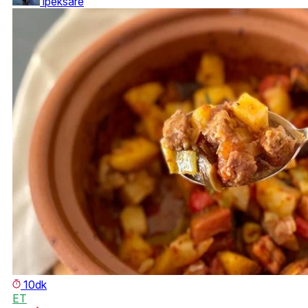
ipeksare
10dk
ET