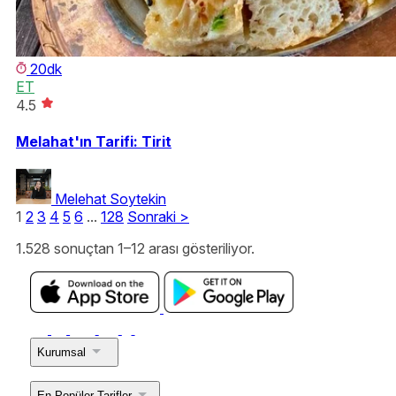
20dk
ET
4.5
Melahat'ın Tarifi: Tirit
Melehat Soytekin
1
2
3
4
5
6
...
128
Sonraki
>
1.528 sonuçtan 1–12 arası gösteriliyor.
Kurumsal
En Popüler Tarifler