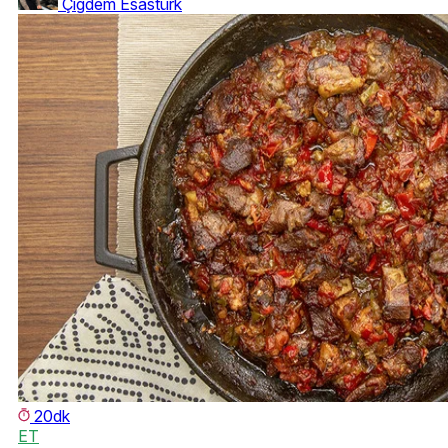
Çigdem Esastürk
20dk
ET