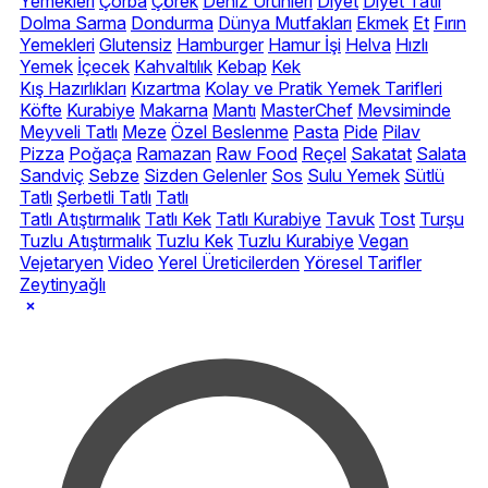
Yemekleri
Çorba
Çörek
Deniz Ürünleri
Diyet
Diyet Tatlı
Dolma Sarma
Dondurma
Dünya Mutfakları
Ekmek
Et
Fırın
Yemekleri
Glutensiz
Hamburger
Hamur İşi
Helva
Hızlı
Yemek
İçecek
Kahvaltılık
Kebap
Kek
Kış Hazırlıkları
Kızartma
Kolay ve Pratik Yemek Tarifleri
Köfte
Kurabiye
Makarna
Mantı
MasterChef
Mevsiminde
Meyveli Tatlı
Meze
Özel Beslenme
Pasta
Pide
Pilav
Pizza
Poğaça
Ramazan
Raw Food
Reçel
Sakatat
Salata
Sandviç
Sebze
Sizden Gelenler
Sos
Sulu Yemek
Sütlü
Tatlı
Şerbetli Tatlı
Tatlı
Tatlı Atıştırmalık
Tatlı Kek
Tatlı Kurabiye
Tavuk
Tost
Turşu
Tuzlu Atıştırmalık
Tuzlu Kek
Tuzlu Kurabiye
Vegan
Vejetaryen
Video
Yerel Üreticilerden
Yöresel Tarifler
Zeytinyağlı