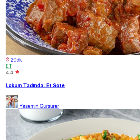
20dk
ET
4.4
Lokum Tadında: Et Sote
Yasemin Gürsürer