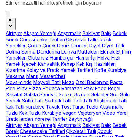
Etin en lezzetli halini keşfetmek için buyurun!
Et
Airfryer
Akşam Yemeği
Atıştırmalık
Bakliyat
Balık
Bebek
Börek
Cheesecake Tarifleri
Çikolatalı Tatlı
Çocuk
Yemekleri
Çorba
Çörek
Deniz Ürünleri
Diyet
Diyet Tatlı
Dolma Sarma
Dondurma
Dünya Mutfakları
Ekmek
Et
Fırın
Yemekleri
Glutensiz
Hamburger
Hamur İşi
Helva
Hızlı
Yemek
İçecek
Kahvaltılık
Kebap
Kek
Kış Hazırlıkları
Kızartma
Kolay ve Pratik Yemek Tarifleri
Köfte
Kurabiye
Makarna
Mantı
MasterChef
Mevsiminde
Meyveli Tatlı
Meze
Özel Beslenme
Pasta
Pide
Pilav
Pizza
Poğaça
Ramazan
Raw Food
Reçel
Sakatat
Salata
Sandviç
Sebze
Sizden Gelenler
Sos
Sulu
Yemek
Sütlü Tatlı
Şerbetli Tatlı
Tatlı
Tatlı Atıştırmalık
Tatlı
Kek
Tatlı Kurabiye
Tavuk
Tost
Turşu
Tuzlu Atıştırmalık
Tuzlu Kek
Tuzlu Kurabiye
Vegan
Vejetaryen
Video
Yerel
Üreticilerden
Yöresel Tarifler
Zeytinyağlı
Airfryer
Akşam Yemeği
Atıştırmalık
Bakliyat
Balık
Bebek
Börek
Cheesecake Tarifleri
Çikolatalı Tatlı
Çocuk