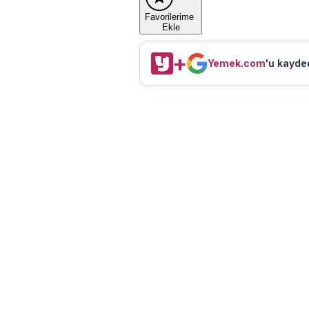
Favorilerime
Ekle
+
Yemek.com
'u kayded