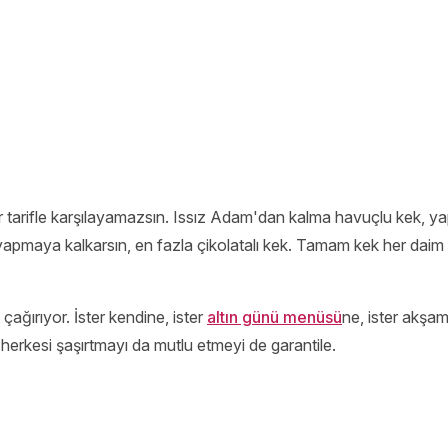
bir tarifle karşılayamazsın. Issız Adam'dan kalma havuçlu kek, y
apmaya kalkarsın, en fazla çikolatalı kek. Tamam kek her daim 
ağırıyor. İster kendine, ister
altın günü menüsü
ne, ister akşam
la, herkesi şaşırtmayı da mutlu etmeyi de garantile.