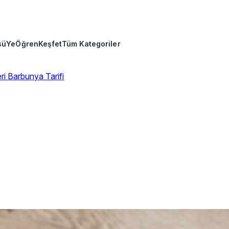
sü
Ye
Öğren
Keşfet
Tüm Kategoriler
eri
Barbunya Tarifi