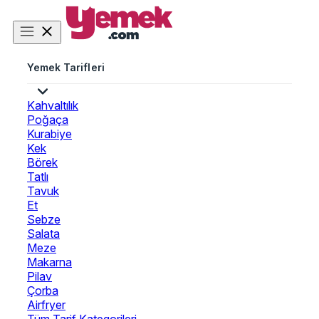
Yemek Tarifleri
Kahvaltılık
Poğaça
Kurabiye
Kek
Börek
Tatlı
Tavuk
Et
Sebze
Salata
Meze
Makarna
Pilav
Çorba
Airfryer