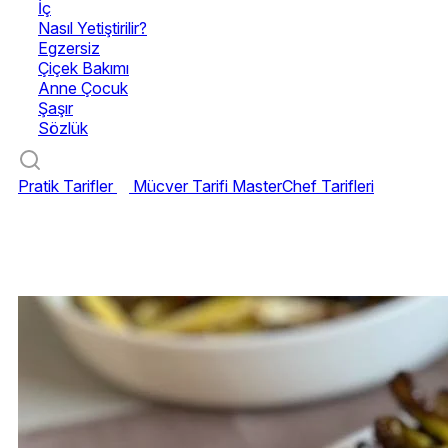
İç
Nasıl Yetiştirilir?
Egzersiz
Çiçek Bakımı
Anne Çocuk
Şaşır
Sözlük
Pratik Tarifler
Mücver Tarifi
MasterChef Tarifleri