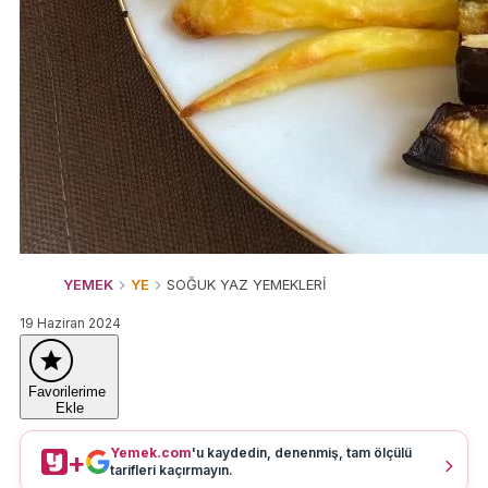
YEMEK
YE
SOĞUK YAZ YEMEKLERİ
19 Haziran 2024
Favorilerime
Ekle
Yemek.com
'u kaydedin, denenmiş, tam ölçülü
+
tarifleri kaçırmayın.