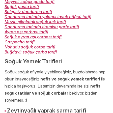
Meyveli soğuk pasta tarifi
Soğuk pasta tarifi
Salepsiz dondurma tarifi
Dondurma tadında yalancı tavuk göğsü tarifi
Muzlu çikolatalı soğuk kek tarifi
Dondurma tadında tiramisu parfe tarifi
Ayran aşı çorbası tarifi
Soğuk ayran aşı çorbası tarifi
Gazpacho tarifi
Nohutlu soğuk çorba tarifi
Buğdaylı soğuk çorba tarifi
Soğuk Yemek Tarifleri
Soğuk soğuk afiyetle yiyebileceğiniz, buzdolabında hep
olsun isteyeceğiniz
nefis ve soğuk yemek tarifleri
ile
hızlıca başlıyoruz. Listemizin devamında ise sizi
nefis
soğuk tatlılar ve soğuk çorbalar
bekliyor, bizden
söylemesi. :)
Zeytinyağlı yaprak sarma tarifi