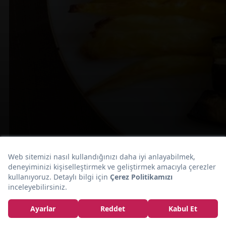
İçinizi Ferahlatacak Lezzetler:
Soğuk Yaz
Yemekleri
Fırında Kızartma Tarifi
Eğer kızartma fikrinden bol yağ içermesi sebebiyle uzak
durmaya çalışıyorsanız sizi de hemen böyle alabilir ve
sebzeleri fırında nasıl çıtır çıtır bir hale getirebileceğinizi