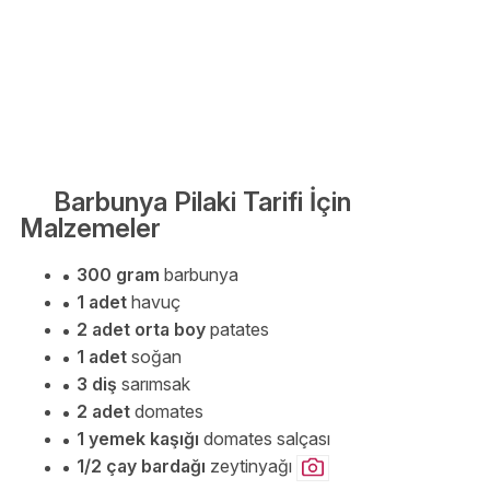
Barbunya Pilaki Tarifi İçin
Malzemeler
300 gram
barbunya
1 adet
havuç
2 adet orta boy
patates
1 adet
soğan
3 diş
sarımsak
2 adet
domates
1 yemek kaşığı
domates salçası
1/2 çay bardağı
zeytinyağı