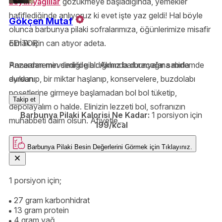
zeytinyağlılar
gözükmeye başladığında, yemekler
hafiflediğinde anlıyoruz ki evet işte yaz geldi! Hal böyle
Gökçen Mutaf
olunca barbunya pilaki sofralarımıza, öğünlerimize misafir
olmak için can atıyor adeta.
EDİTOR
Pazardan mevsiminde aldığımız barbunyalar sabırla
Anneannemin dediği gibi: Aklımda duracağına midemde
ayıklanıp, bir miktar haşlanıp, konservelere, buzdolabı
dursun.
poşetlerine girmeye başlamadan bol bol tüketip,
Takip et
depolayalım o halde. Elinizin lezzeti bol, sofranızın
Barbunya Pilaki Kalorisi Ne Kadar:
1 porsiyon için
muhabbeti daim olsun. Afiyetle...
199/kcal
Barbunya Pilaki
Besin Değerlerini Görmek için
Tıklayınız.
1 porsiyon için;
27 gram karbonhidrat
13 gram protein
4 gram yağ