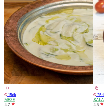
15dk
25dk
MEZE
SALAT
4.7
4.5