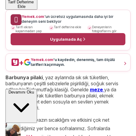
Tarif Defterime
Ekle
Yemek.com
'un ücretsiz uygulamasında daha iyi bir
deneyim seni bekliyor
Tarifi ekran
Tarif defterine ekle
Deneyenlerin
kapanmadan yap
fotoğraflarını gör
Uygulamada Aç
Yemek.com
'u kaydedin, denenmiş, tam ölçülü
+
tarifleri kaçırmayın.
Barbunya pilaki
, yaz aylarında sık sık tüketilen,
barbunyanın çeşitli sebzelerle pişirildiği, soğuk servis
edilen bir Türk mutfağı klasiği. Genelde
meze
ya da
Devamını Oku
zeytinyağlı olarak tüketilen barbunya pilaki, ekmek
banmaya davet eden sosuyla en sevilen yemek
tariflerinden biri.
Yazın gelişini, yazın sıcaklığını ve etkisini çok net
görebildiğimiz yer bence sofralarımız. Sofralarda