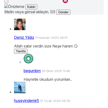
Kaldır
Metin veya görsel ekleyin. (0)
Gönder
Deniz Yıldız
11 Haziran 2025 09:01
Allah sabır verdin size Neşe hanım 😏
Yanıtla
begumbm
30 Ekim 2025 11:48
Hayretle okudum yorumları..
huseyindemir5
12 Ocak 2024 09:39