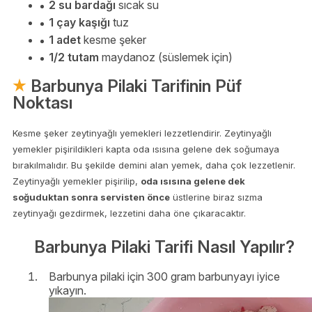
2 su bardağı
sıcak su
1 çay kaşığı
tuz
1 adet
kesme şeker
1/2 tutam
maydanoz (süslemek için)
Barbunya Pilaki Tarifinin Püf
Noktası
Kesme şeker zeytinyağlı yemekleri lezzetlendirir. Zeytinyağlı
yemekler pişirildikleri kapta oda ısısına gelene dek soğumaya
bırakılmalıdır. Bu şekilde demini alan yemek, daha çok lezzetlenir.
Zeytinyağlı yemekler pişirilip,
oda ısısına gelene dek
soğuduktan sonra servisten önce
üstlerine biraz sızma
zeytinyağı gezdirmek, lezzetini daha öne çıkaracaktır.
Barbunya Pilaki Tarifi Nasıl Yapılır?
Barbunya pilaki için 300 gram barbunyayı iyice
yıkayın.