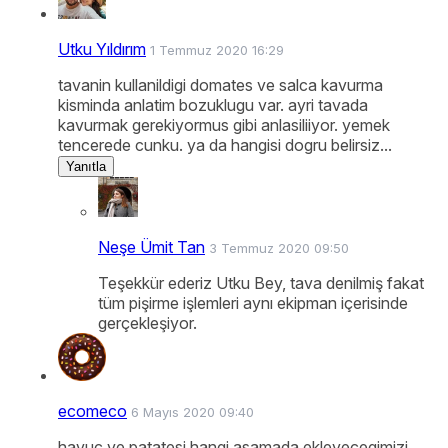
Utku Yıldırım
1 Temmuz 2020 16:29
tavanin kullanildigi domates ve salca kavurma
kisminda anlatim bozuklugu var. ayri tavada
kavurmak gerekiyormus gibi anlasiliiyor. yemek
tencerede cunku. ya da hangisi dogru belirsiz...
Yanıtla
Neşe Ümit Tan
3 Temmuz 2020 09:50
Teşekkür ederiz Utku Bey, tava denilmiş fakat
tüm pişirme işlemleri aynı ekipman içerisinde
gerçekleşiyor.
ecomeco
6 Mayıs 2020 09:40
havuc ve patatesi hangi asamada ekleyecegimizi