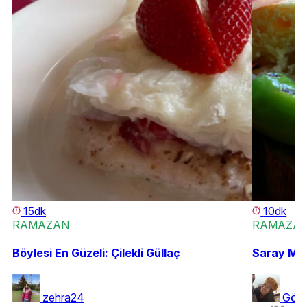
15dk
10dk
RAMAZAN
RAMAZA
Böylesi En Güzeli: Çilekli Güllaç
Saray Mut
zehra24
Gökç