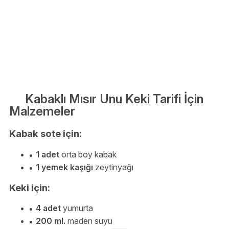
Kabaklı Mısır Unu Keki Tarifi İçin
Malzemeler
Kabak sote için:
1 adet
orta boy kabak
1 yemek kaşığı
zeytinyağı
Keki için:
4 adet
yumurta
200 ml.
maden suyu