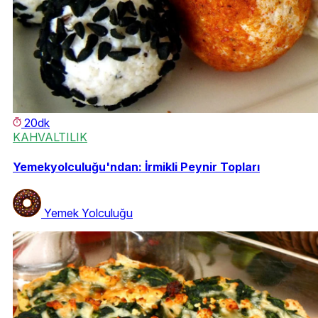
20dk
KAHVALTILIK
Yemekyolculuğu'ndan: İrmikli Peynir Topları
Yemek Yolculuğu