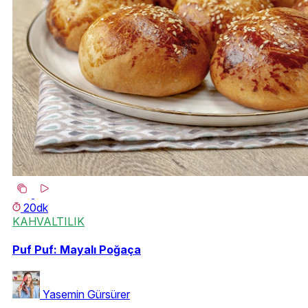
20dk
KAHVALTILIK
Puf Puf: Mayalı Poğaça
Yasemin Gürsürer