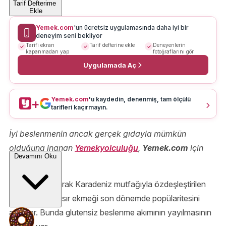
Tarif Defterime
Ekle
Yemek.com
'un ücretsiz uygulamasında daha iyi bir
deneyim seni bekliyor
Tarifi ekran
Tarif defterine ekle
Deneyenlerin
kapanmadan yap
fotoğraflarını gör
Uygulamada Aç
Yemek.com
'u kaydedin, denenmiş, tam ölçülü
+
tarifleri kaçırmayın.
İyi beslenmenin ancak gerçek gıdayla mümkün
olduğuna inanan
Yemekyolculuğu
,
Yemek.com
için
Devamını Oku
yazdı.
Geleneksel olarak Karadeniz mutfağıyla özdeşleştirilen
mısır unu ve mısır ekmeği son dönemde popülaritesini
artırıyor. Bunda glutensiz beslenme akımının yayılmasının