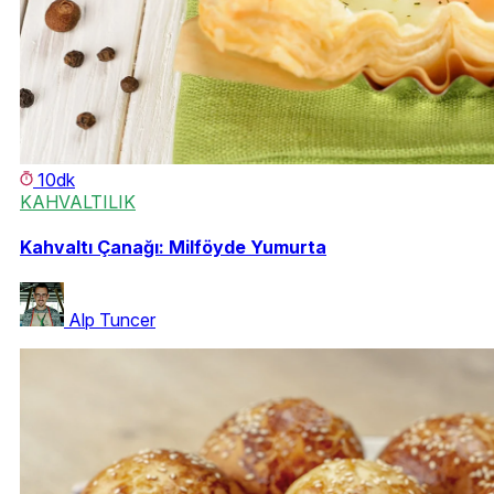
10dk
KAHVALTILIK
Kahvaltı Çanağı: Milföyde Yumurta
Alp Tuncer