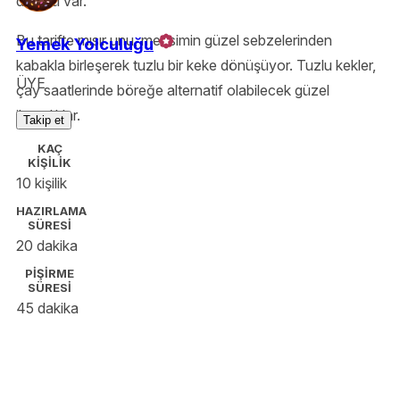
da rolü var.
Bu tarifte mısır unu, mevsimin güzel sebzelerinden
Yemek Yolculuğu
kabakla birleşerek tuzlu bir keke dönüşüyor. Tuzlu kekler,
ÜYE
çay saatlerinde böreğe alternatif olabilecek güzel
ikramlıklar.
Takip et
KAÇ
KİŞİLİK
10 kişilik
HAZIRLAMA
SÜRESİ
20 dakika
PİŞİRME
SÜRESİ
45 dakika