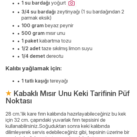
1 su bardağı
yoğurt
3/4 su bardağı
zeytinyağı (1 su bardağından 2
parmak eksik)
100 gram
beyaz peynir
500 gram
mısır unu
1 paket
kabartma tozu
1/2 adet
taze sıkılmış limon suyu
1/4 demet
dereotu
Kalıbı yağlamak için:
1 tatlı kaşığı
tereyağı
Kabaklı Mısır Unu Keki Tarifinin Püf
Noktası
28 cm.'lik kare fırın kalıbında hazırlayabileceğiniz bu kek
için 32 cm. çapındaki yuvarlak fırın tepsisini de
kullanabilirsiniz.Soğuduktan sonra keki kalıbında
dilimleyerek servis edebileceğiniz gibi, tepsinin üzerine bir