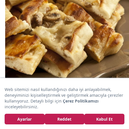
45dk
KAHVALTILIK
Kaşar da Eklesek mi: Mantarlı Pide
Alp Tuncer