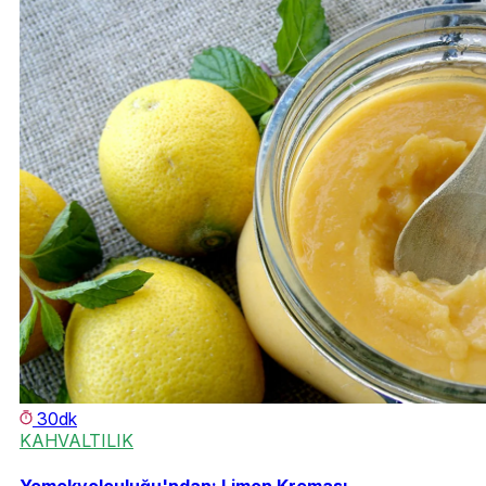
30dk
KAHVALTILIK
Yemekyolculuğu'ndan: Limon Kreması