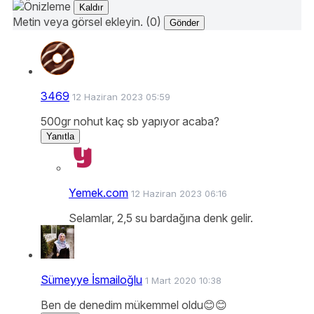
Kaldır
Metin veya görsel ekleyin. (0)
Gönder
3469
12 Haziran 2023 05:59
500gr nohut kaç sb yapıyor acaba?
Yanıtla
Yemek.com
12 Haziran 2023 06:16
Selamlar, 2,5 su bardağına denk gelir.
Sümeyye İsmailoğlu
1 Mart 2020 10:38
Ben de denedim mükemmel oldu😊😊