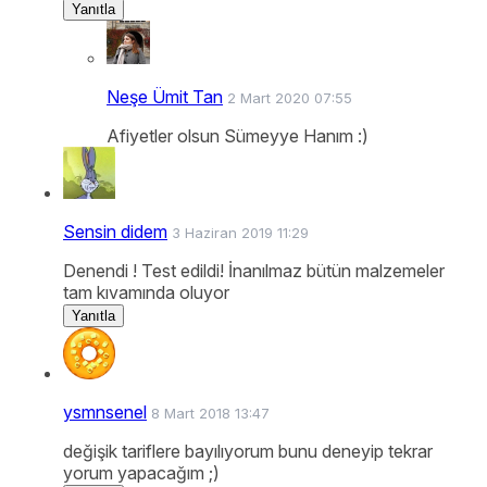
Yanıtla
Neşe Ümit Tan
2 Mart 2020 07:55
Afiyetler olsun Sümeyye Hanım :)
Sensin didem
3 Haziran 2019 11:29
Denendi ! Test edildi! İnanılmaz bütün malzemeler
tam kıvamında oluyor
Yanıtla
ysmnsenel
8 Mart 2018 13:47
değişik tariflere bayılıyorum bunu deneyip tekrar
yorum yapacağım ;)