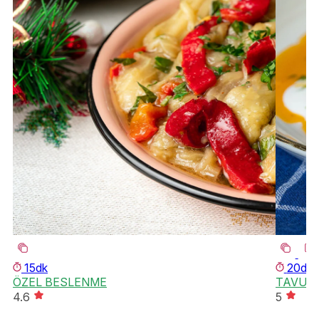
15dk
20dk
ÖZEL BESLENME
TAVUK
4.6
5