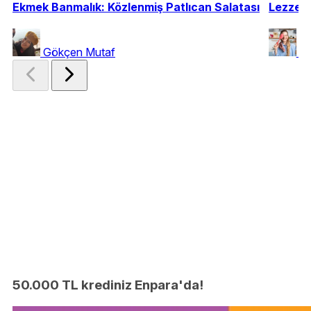
Ekmek Banmalık: Közlenmiş Patlıcan Salatası
Lezzeti
Gökçen Mutaf
Ya
50.000 TL krediniz Enpara'da!