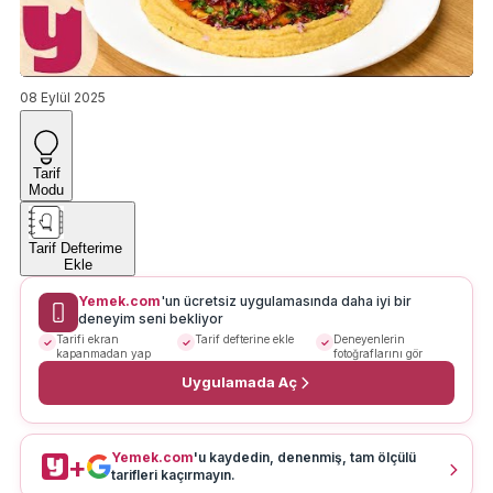
08 Eylül 2025
Tarif
Modu
Tarif Defterime
Ekle
Yemek.com
'un ücretsiz uygulamasında daha iyi bir
deneyim seni bekliyor
Tarifi ekran
Tarif defterine ekle
Deneyenlerin
kapanmadan yap
fotoğraflarını gör
Uygulamada Aç
Yemek.com
'u kaydedin, denenmiş, tam ölçülü
+
tarifleri kaçırmayın.