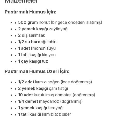
Malzemeler
Pastırmalı Humus İçin:
500 gram
nohut (bir gece önceden ıslatılmış)
2 yemek kaşığı
zeytinyağı
2 diş
sarımsak
1/2 su bardağı
tahin
1 adet
limonun suyu
1 tatlı kaşığı
kimyon
1 çay kaşığı
tuz
Pastırmalı Humus Üzeri İçin:
1/2 adet
kırmızı soğan (ince doğranmış)
2 yemek kaşığı
çam fıstığı
10 adet
kurutulmuş domates (doğranmış)
1/4 demet
maydanoz (doğranmış)
1 yemek kaşığı
tereyağ
1 tatlı kaşığı
kırmızı toz biber