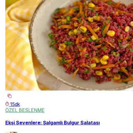
15dk
ÖZEL BESLENME
Ekşi Sevenlere: Şalgamlı Bulgur Salatası