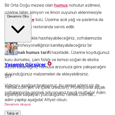
Bir Orta Doğu mezesi olan
humus
nohutun ezilmesi,
üzerine tahin, kimyon ve limon suyunun eklenmesiyle
Devamını Oku
oluşan bir
meze
türü. Üzerine acılı yağ ve pastırma da
katılarak birçok restoranda servis edilir.
Evde de kolaylıkla hazırlayabileceğiniz, sofralarınızda
adeta profesyonelliğinizi kanıtlayabileceğiniz bir
pastırmalı humus tarifi
hazırladık. Üzerine koyduğunuz
kuru domates, çam fıstığı ve kırmızı soğan ile ekstra
Yasemin Gürsürer
lezzet katacağınız humusa arzunuza göre yakışacağını
düşündüğünüz malzemeleri de ekleyebilirsiniz.
ŞEF
Videoyu aşağıya bırakıyoruz, bu görsel şöleni siz de
Yemek.com şefi ve içerik üreticisi // Profesyonel aşçılık
sofralarınızda görmek istiyorsanız haydi mutfağa! Adım
eğitimiyle başlayan yolculuğumu Yemek.com’da
adım yapılışı aşağıda! Afiyet olsun.
sürdürüyorum. Teknik bilgiyle yoğrulmuş, ilham veren
Devamını okuyun
tarifler hazırlamak benim için sadece iş değil, büyük bir
Takip et