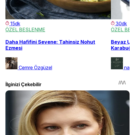
15dk
30dk
ÖZEL BESLENME
ÖZEL BE
Daha Hafifini Sevene: Tahinsiz Nohut
Beyaz Und
Ezmesi
Karabuğd
Cemre Özgüzel
naci