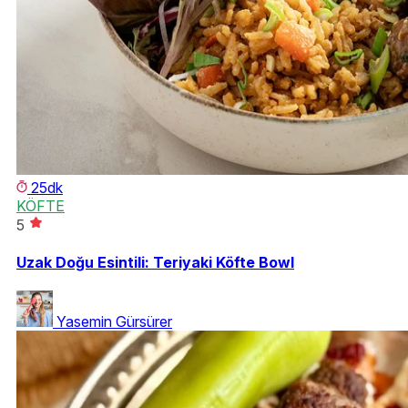
25dk
KÖFTE
5
Uzak Doğu Esintili: Teriyaki Köfte Bowl
Yasemin Gürsürer