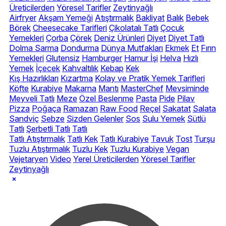
Üreticilerden
Yöresel Tarifler
Zeytinyağlı
Airfryer
Akşam Yemeği
Atıştırmalık
Bakliyat
Balık
Bebek
Börek
Cheesecake Tarifleri
Çikolatalı Tatlı
Çocuk
Yemekleri
Çorba
Çörek
Deniz Ürünleri
Diyet
Diyet Tatlı
Dolma Sarma
Dondurma
Dünya Mutfakları
Ekmek
Et
Fırın
Yemekleri
Glutensiz
Hamburger
Hamur İşi
Helva
Hızlı
Yemek
İçecek
Kahvaltılık
Kebap
Kek
Kış Hazırlıkları
Kızartma
Kolay ve Pratik Yemek Tarifleri
Köfte
Kurabiye
Makarna
Mantı
MasterChef
Mevsiminde
Meyveli Tatlı
Meze
Özel Beslenme
Pasta
Pide
Pilav
Pizza
Poğaça
Ramazan
Raw Food
Reçel
Sakatat
Salata
Sandviç
Sebze
Sizden Gelenler
Sos
Sulu Yemek
Sütlü
Tatlı
Şerbetli Tatlı
Tatlı
Tatlı Atıştırmalık
Tatlı Kek
Tatlı Kurabiye
Tavuk
Tost
Turşu
Tuzlu Atıştırmalık
Tuzlu Kek
Tuzlu Kurabiye
Vegan
Vejetaryen
Video
Yerel Üreticilerden
Yöresel Tarifler
Zeytinyağlı