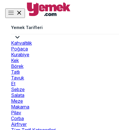
Yemek Tarifleri
Kahvaltılık
Poğaça
Kurabiye
Kek
Börek
Tatlı
Tavuk
Et
Sebze
Salata
Meze
Makarna
Pilav
Çorba
Airfryer