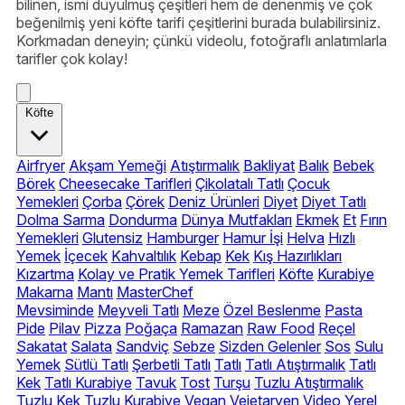
bilinen, ismi duyulmuş çeşitleri hem de denenmiş ve çok
beğenilmiş yeni köfte tarifi çeşitlerini burada bulabilirsiniz.
Korkmadan deneyin; çünkü videolu, fotoğraflı anlatımlarla
tarifler çok kolay!
Köfte
Airfryer
Akşam Yemeği
Atıştırmalık
Bakliyat
Balık
Bebek
Börek
Cheesecake Tarifleri
Çikolatalı Tatlı
Çocuk
Yemekleri
Çorba
Çörek
Deniz Ürünleri
Diyet
Diyet Tatlı
Dolma Sarma
Dondurma
Dünya Mutfakları
Ekmek
Et
Fırın
Yemekleri
Glutensiz
Hamburger
Hamur İşi
Helva
Hızlı
Yemek
İçecek
Kahvaltılık
Kebap
Kek
Kış Hazırlıkları
Kızartma
Kolay ve Pratik Yemek Tarifleri
Köfte
Kurabiye
Makarna
Mantı
MasterChef
Mevsiminde
Meyveli Tatlı
Meze
Özel Beslenme
Pasta
Pide
Pilav
Pizza
Poğaça
Ramazan
Raw Food
Reçel
Sakatat
Salata
Sandviç
Sebze
Sizden Gelenler
Sos
Sulu
Yemek
Sütlü Tatlı
Şerbetli Tatlı
Tatlı
Tatlı Atıştırmalık
Tatlı
Kek
Tatlı Kurabiye
Tavuk
Tost
Turşu
Tuzlu Atıştırmalık
Tuzlu Kek
Tuzlu Kurabiye
Vegan
Vejetaryen
Video
Yerel