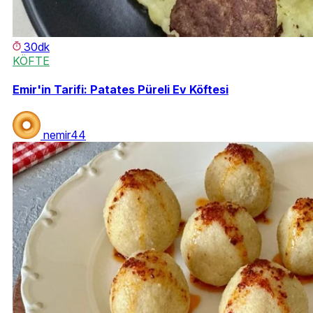
30dk
KÖFTE
Emir'in Tarifi: Patates Püreli Ev Köftesi
nemir44