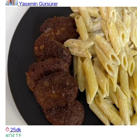
Yasemin Gürsürer
25dk
KÖFTE