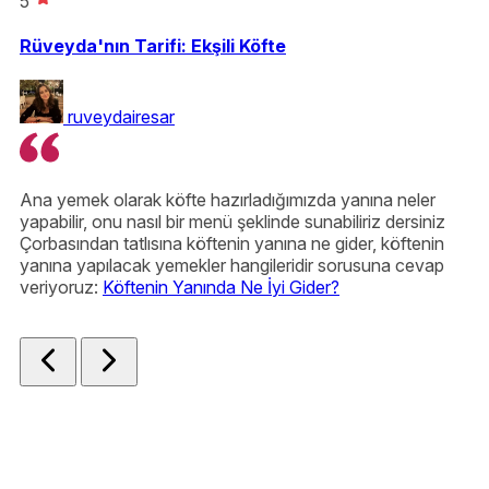
5
Rüveyda'nın Tarifi: Ekşili Köfte
ruveydairesar
Ana yemek olarak köfte hazırladığımızda yanına neler
Ev
yapabilir, onu nasıl bir menü şeklinde sunabiliriz dersiniz
ka
Çorbasından tatlısına köftenin yanına ne gider, köftenin
kı
yanına yapılacak yemekler hangileridir sorusuna cevap
ya
veriyoruz:
Köftenin Yanında Ne İyi Gider?
İç