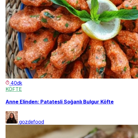
40dk
KÖFTE
Anne Elinden: Patatesli Soğanlı Bulgur Köfte
gozdefood