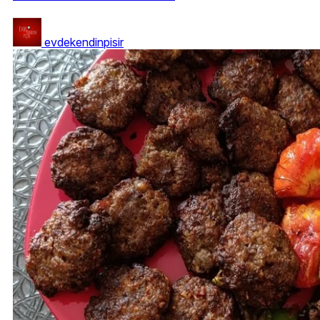
evdekendinpisir