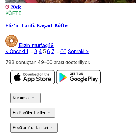
20dk
KÖFTE
Eliz'in Tarifi: Kaşarlı Köfte
Elizin_mutfagi19
<
Önceki
1
...
3
4
5
6
7
...
66
Sonraki
>
783 sonuçtan 49–60 arası gösteriliyor.
Kurumsal
En Popüler Tarifler
Popüler Yaz Tarifleri