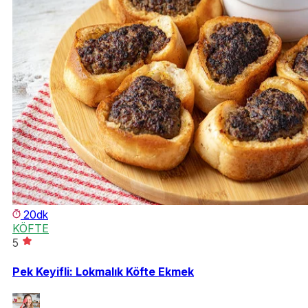
20dk
KÖFTE
5
Pek Keyifli: Lokmalık Köfte Ekmek