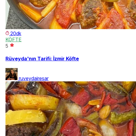
20dk
KÖFTE
5
Rüveyda'nın Tarifi: İzmir Köfte
ruveydairesar