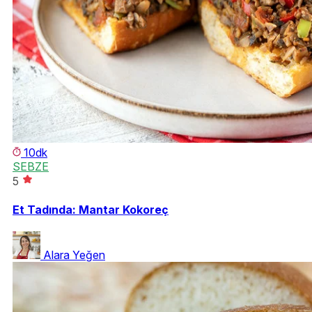
10dk
SEBZE
5
Et Tadında: Mantar Kokoreç
Alara Yeğen