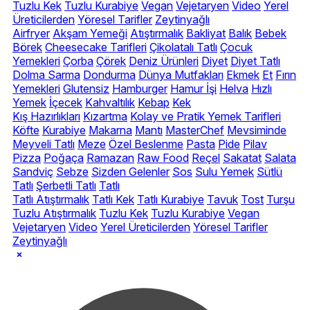
Tuzlu Kek
Tuzlu Kurabiye
Vegan
Vejetaryen
Video
Yerel
Üreticilerden
Yöresel Tarifler
Zeytinyağlı
Airfryer
Akşam Yemeği
Atıştırmalık
Bakliyat
Balık
Bebek
Börek
Cheesecake Tarifleri
Çikolatalı Tatlı
Çocuk
Yemekleri
Çorba
Çörek
Deniz Ürünleri
Diyet
Diyet Tatlı
Dolma Sarma
Dondurma
Dünya Mutfakları
Ekmek
Et
Fırın
Yemekleri
Glutensiz
Hamburger
Hamur İşi
Helva
Hızlı
Yemek
İçecek
Kahvaltılık
Kebap
Kek
Kış Hazırlıkları
Kızartma
Kolay ve Pratik Yemek Tarifleri
Köfte
Kurabiye
Makarna
Mantı
MasterChef
Mevsiminde
Meyveli Tatlı
Meze
Özel Beslenme
Pasta
Pide
Pilav
Pizza
Poğaça
Ramazan
Raw Food
Reçel
Sakatat
Salata
Sandviç
Sebze
Sizden Gelenler
Sos
Sulu Yemek
Sütlü
Tatlı
Şerbetli Tatlı
Tatlı
Tatlı Atıştırmalık
Tatlı Kek
Tatlı Kurabiye
Tavuk
Tost
Turşu
Tuzlu Atıştırmalık
Tuzlu Kek
Tuzlu Kurabiye
Vegan
Vejetaryen
Video
Yerel Üreticilerden
Yöresel Tarifler
Zeytinyağlı