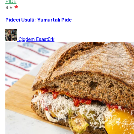
PİDE
4.9
Pideci Usulü: Yumurtalı Pide
Çigdem Esastürk