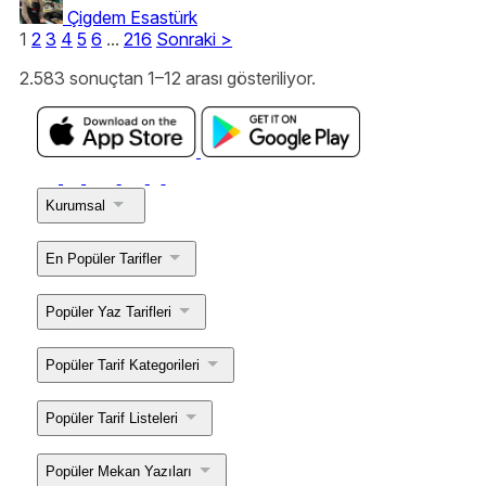
Çigdem Esastürk
1
2
3
4
5
6
...
216
Sonraki
>
2.583 sonuçtan 1–12 arası gösteriliyor.
Kurumsal
En Popüler Tarifler
Popüler Yaz Tarifleri
Popüler Tarif Kategorileri
Popüler Tarif Listeleri
Popüler Mekan Yazıları