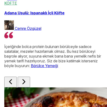
KÖFTE
Adana Usulü: Ispanaklı İçli Köfte
Cemre Özgüzel
İçeriğinde bolca protein bulunan börülceyle sadece
Az
salatalar, mezeler hazırlamak olmaz. Bu kez börülceyi
ta
başrole alıyor, suyuna ekmek bana bana yemelik nefis bir
be
yemek tarifi hazırlıyoruz. Siz de bize katılmak isterseniz
de
böyle buyurun:
Börülce Yemeği
ye