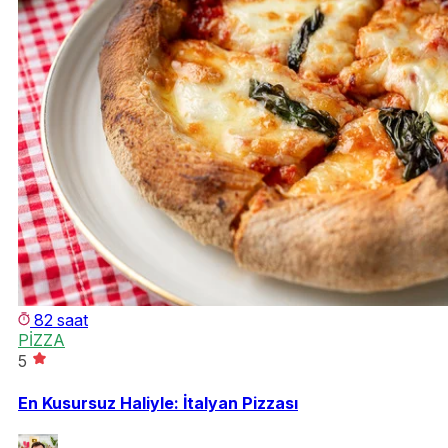
82 saat
PİZZA
5
En Kusursuz Haliyle: İtalyan Pizzası