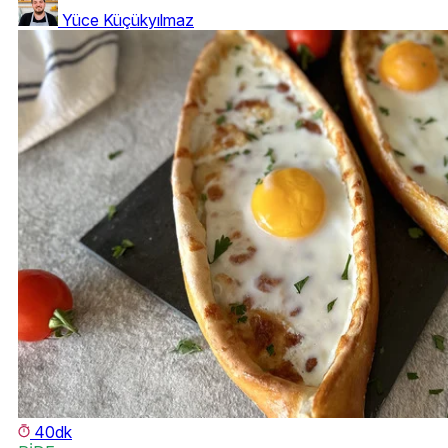
Yüce Küçükyılmaz
40dk