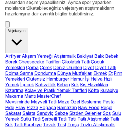
arasından seçim yapabilirsiniz. Ayrıca spor yaparken,
molalarda tüketebileceğiniz vejetaryen atıştırmalıkların
hazırlanışına dair ayrıntılı bilgiler bulabilirsiniz.
Vejetaryen
Airfryer
Akşam Yemeği
Atıştırmalık
Bakliyat
Balık
Bebek
Börek
Cheesecake Tarifleri
Çikolatalı Tatlı
Çocuk
Yemekleri
Çorba
Çörek
Deniz Ürünleri
Diyet
Diyet Tatlı
Dolma Sarma
Dondurma
Dünya Mutfakları
Ekmek
Et
Fırın
Yemekleri
Glutensiz
Hamburger
Hamur İşi
Helva
Hızlı
Yemek
İçecek
Kahvaltılık
Kebap
Kek
Kış Hazırlıkları
Kızartma
Kolay ve Pratik Yemek Tarifleri
Köfte
Kurabiye
Makarna
Mantı
MasterChef
Mevsiminde
Meyveli Tatlı
Meze
Özel Beslenme
Pasta
Pide
Pilav
Pizza
Poğaça
Ramazan
Raw Food
Reçel
Sakatat
Salata
Sandviç
Sebze
Sizden Gelenler
Sos
Sulu
Yemek
Sütlü Tatlı
Şerbetli Tatlı
Tatlı
Tatlı Atıştırmalık
Tatlı
Kek
Tatlı Kurabiye
Tavuk
Tost
Turşu
Tuzlu Atıştırmalık