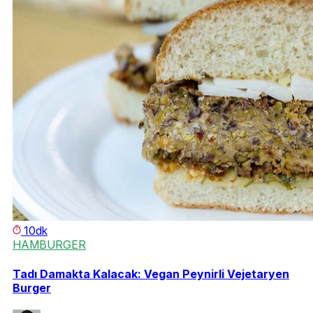
10dk
HAMBURGER
Tadı Damakta Kalacak: Vegan Peynirli Vejetaryen
Burger