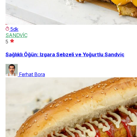
5dk
SANDVİÇ
5
Sağlıklı Öğün: Izgara Sebzeli ve Yoğurtlu Sandviç
Ferhat Bora