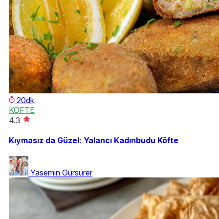
20dk
KÖFTE
4.3
Kıymasız da Güzel: Yalancı Kadınbudu Köfte
Yasemin Gürsürer