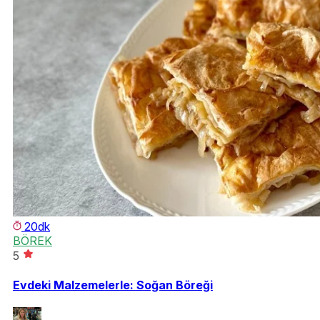
20dk
BÖREK
5
Evdeki Malzemelerle: Soğan Böreği