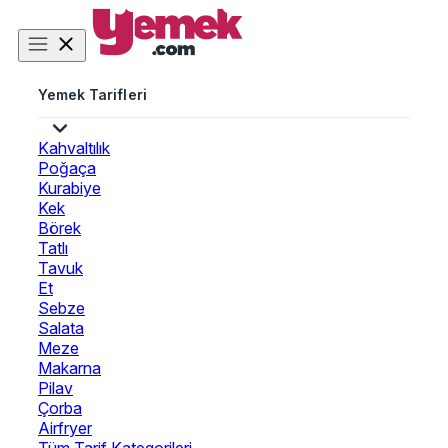
Yemek Tarifleri
Kahvaltılık
Poğaça
Kurabiye
Kek
Börek
Tatlı
Tavuk
Et
Sebze
Salata
Meze
Makarna
Pilav
Çorba
Airfryer