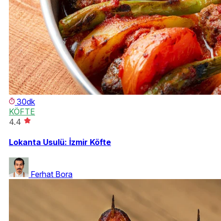
30dk
KÖFTE
4.4
Lokanta Usulü: İzmir Köfte
Ferhat Bora