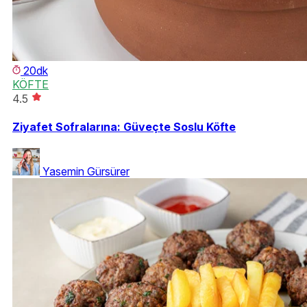
20dk
KÖFTE
4.5
Ziyafet Sofralarına: Güveçte Soslu Köfte
Yasemin Gürsürer