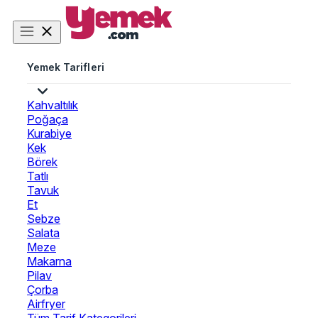
Yemek Tarifleri
Kahvaltılık
Poğaça
Kurabiye
Kek
Börek
Tatlı
Tavuk
Et
Sebze
Salata
Meze
Makarna
Pilav
Çorba
Airfryer