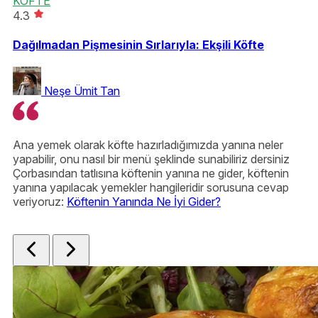
KÖFTE
4.3
Dağılmadan Pişmesinin Sırlarıyla: Ekşili Köfte
Neşe Ümit Tan
Ana yemek olarak köfte hazırladığımızda yanına neler
Ev
yapabilir, onu nasıl bir menü şeklinde sunabiliriz dersiniz
ka
Çorbasından tatlısına köftenin yanına ne gider, köftenin
kı
yanına yapılacak yemekler hangileridir sorusuna cevap
ya
veriyoruz:
Köftenin Yanında Ne İyi Gider?
İç