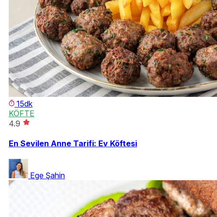
15dk
KÖFTE
4.9
En Sevilen Anne Tarifi: Ev Köftesi
Ege Şahin