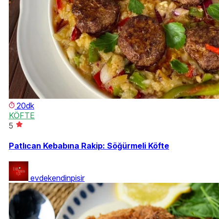
20dk
KÖFTE
5
Patlıcan Kebabına Rakip: Söğürmeli Köfte
evdekendinpisir