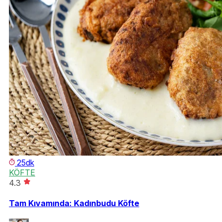
25dk
KÖFTE
4.3
Tam Kıvamında: Kadınbudu Köfte