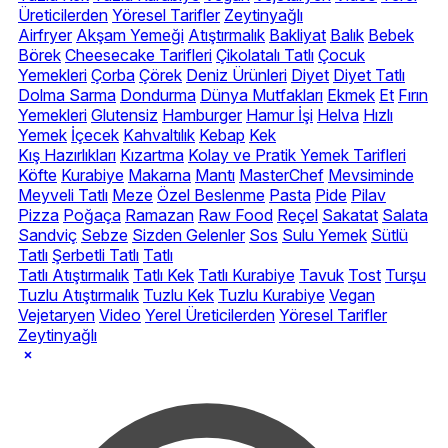
Üreticilerden
Yöresel Tarifler
Zeytinyağlı
Airfryer
Akşam Yemeği
Atıştırmalık
Bakliyat
Balık
Bebek
Börek
Cheesecake Tarifleri
Çikolatalı Tatlı
Çocuk
Yemekleri
Çorba
Çörek
Deniz Ürünleri
Diyet
Diyet Tatlı
Dolma Sarma
Dondurma
Dünya Mutfakları
Ekmek
Et
Fırın
Yemekleri
Glutensiz
Hamburger
Hamur İşi
Helva
Hızlı
Yemek
İçecek
Kahvaltılık
Kebap
Kek
Kış Hazırlıkları
Kızartma
Kolay ve Pratik Yemek Tarifleri
Köfte
Kurabiye
Makarna
Mantı
MasterChef
Mevsiminde
Meyveli Tatlı
Meze
Özel Beslenme
Pasta
Pide
Pilav
Pizza
Poğaça
Ramazan
Raw Food
Reçel
Sakatat
Salata
Sandviç
Sebze
Sizden Gelenler
Sos
Sulu Yemek
Sütlü
Tatlı
Şerbetli Tatlı
Tatlı
Tatlı Atıştırmalık
Tatlı Kek
Tatlı Kurabiye
Tavuk
Tost
Turşu
Tuzlu Atıştırmalık
Tuzlu Kek
Tuzlu Kurabiye
Vegan
Vejetaryen
Video
Yerel Üreticilerden
Yöresel Tarifler
Zeytinyağlı