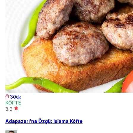
30dk
KÖFTE
3.9
Adapazarı’na Özgü: Islama Köfte