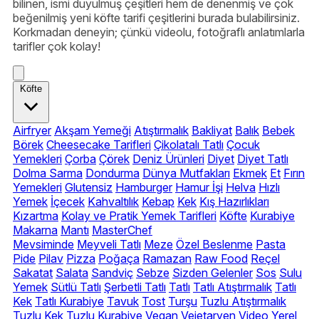
bilinen, ismi duyulmuş çeşitleri hem de denenmiş ve çok
beğenilmiş yeni köfte tarifi çeşitlerini burada bulabilirsiniz.
Korkmadan deneyin; çünkü videolu, fotoğraflı anlatımlarla
tarifler çok kolay!
Köfte
Airfryer
Akşam Yemeği
Atıştırmalık
Bakliyat
Balık
Bebek
Börek
Cheesecake Tarifleri
Çikolatalı Tatlı
Çocuk
Yemekleri
Çorba
Çörek
Deniz Ürünleri
Diyet
Diyet Tatlı
Dolma Sarma
Dondurma
Dünya Mutfakları
Ekmek
Et
Fırın
Yemekleri
Glutensiz
Hamburger
Hamur İşi
Helva
Hızlı
Yemek
İçecek
Kahvaltılık
Kebap
Kek
Kış Hazırlıkları
Kızartma
Kolay ve Pratik Yemek Tarifleri
Köfte
Kurabiye
Makarna
Mantı
MasterChef
Mevsiminde
Meyveli Tatlı
Meze
Özel Beslenme
Pasta
Pide
Pilav
Pizza
Poğaça
Ramazan
Raw Food
Reçel
Sakatat
Salata
Sandviç
Sebze
Sizden Gelenler
Sos
Sulu
Yemek
Sütlü Tatlı
Şerbetli Tatlı
Tatlı
Tatlı Atıştırmalık
Tatlı
Kek
Tatlı Kurabiye
Tavuk
Tost
Turşu
Tuzlu Atıştırmalık
Tuzlu Kek
Tuzlu Kurabiye
Vegan
Vejetaryen
Video
Yerel