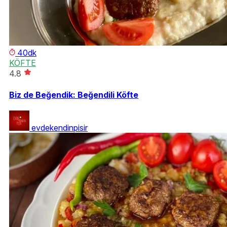
40dk
KÖFTE
4.8
Biz de Beğendik: Beğendili Köfte
evdekendinpisir