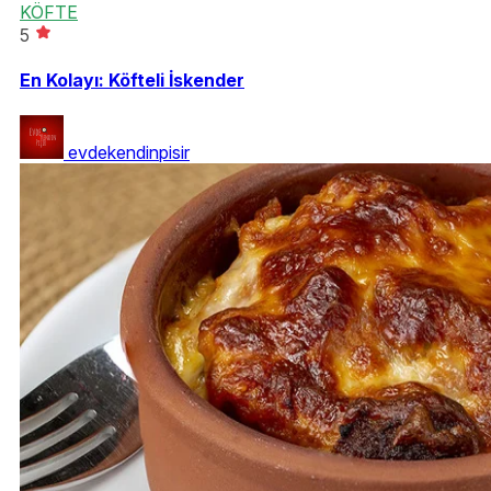
KÖFTE
5
En Kolayı: Köfteli İskender
evdekendinpisir