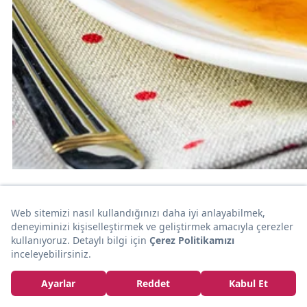
Krem Karamel Tarifi
Yemek yarışmalarında dahi yapımının zorluğu konuşulan
krem karameli evde denemek isteyenleri hemen böyle
alalım ve bir an önce tüm püf noktalarını anlatalım. Bu
tarifle onu evde yapmanın aslında ne kadar pratik
olduğunu keşfedince sık sık yapmak isteyeceksiniz.