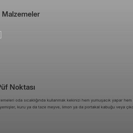
in Malzemeler
Püf Noktası
emeleri oda sıcaklığında kullanmak kekinizi hem yumuşacık yapar hem 
u yemişler, kuru ya da taze meyve, limon ya da portakal kabuğu veya çiko