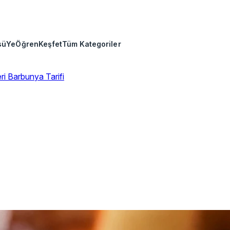
sü
Ye
Öğren
Keşfet
Tüm Kategoriler
eri
Barbunya Tarifi