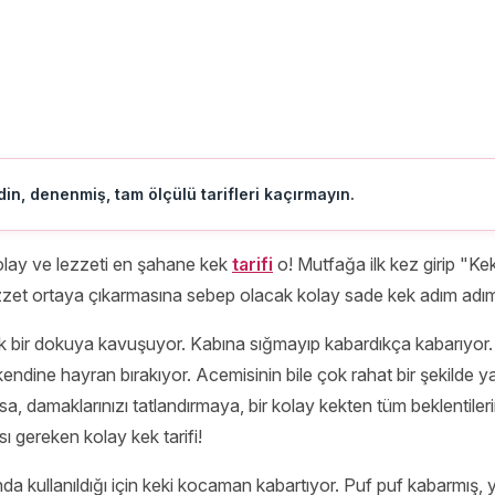
in, denenmiş, tam ölçülü tarifleri kaçırmayın.
olay ve lezzeti en şahane kek
tarifi
o! Mutfağa ilk kez girip "Kek
ezzet ortaya çıkarmasına sebep olacak kolay sade kek adım adım g
 bir dokuya kavuşuyor. Kabına sığmayıp kabardıkça kabarıyor. Y
kendine hayran bırakıyor. Acemisinin bile çok rahat bir şekilde 
orsa, damaklarınızı tatlandırmaya, bir kolay kekten tüm beklentiler
 gereken kolay kek tarifi!
nda kullanıldığı için keki kocaman kabartıyor. Puf puf kabarmış,