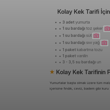
Kolay Kek Tarifi İç
3 adet
yumurta
1 su bardağı
toz şeker
1 su bardağı
süt
1 su bardağı
sıvı yağ
1 paket
kabartma tozu
1 paket
vanilin
3 - 3,5 su bardağı
un
Kolay Kek Tarifinin 
Yumurtalar başta olmak üzere tüm malz
içerisine fındık, ceviz, badem gibi kur