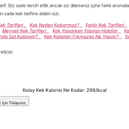
if. Biz sade tercih ettik ancak siz dilerseniz içine farklı aromala
 sade kek tarifine alalım sizi.
k Tarifleri
,
Kek Neden Kabarmaz?
,
Farklı Kek Tarifleri
,
Meyveli Kek Tarifleri
,
Kek Yaparken Yapılan Hatalar
,
Ke
ında Süt Kullanılır?
,
Kek Kalıptan Çıkmazsa Ne Yapılır?
,
S
eticisi
apmaya başlamışım. Hala yetişmiyor.
Kolay Kek Kalorisi Ne Kadar:
298/kcal
ek için
Tıklayınız.