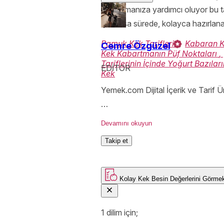
hazırlamanıza yardımcı oluyor bu tar
Çok kısa sürede, kolayca hazırlanan
Pamuk Kek Tarifleri
,
Kabaran Ke
Cemre Özgüzel
Kek Kabartmanın Püf Noktaları
,
Tariflerinin İçinde Yoğurt Bazılar
EDİTOR
Kek
Yemek.com Dijital İçerik ve Tarif Ür
Boyum ocağa yetişmeden yemek y
Devamını okuyun
Takip et
Kolay Kek
Besin Değerlerini Görm
1 dilim için;