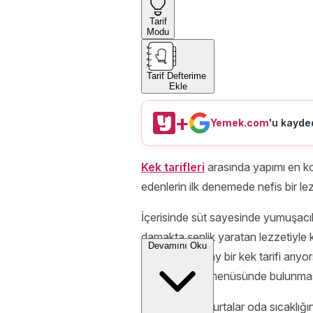
Tarif
Modu
Tarif Defterime
Ekle
+
Yemek.com
'u kayded
Kek tarifleri
arasında yapımı en k
edenlerin ilk denemede nefis bir l
İçerisinde süt sayesinde yumuşacık
damakta şenlik yaratan lezzetiyle 
Devamını Oku
Gözleriniz kolay bir kek tarifi arıy
her çay saati menüsünde bulunması
İçerisinde yumurtalar oda sıcaklığı