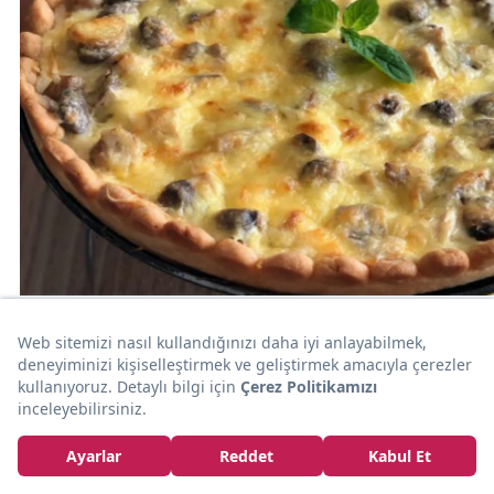
YE
Mart Ayının En Hamarat İsimlerinden Mutlaka
Denemeniz Gereken 10 Nefis Tarif
Zeynep Çetin