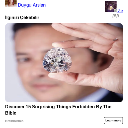
Duygu Arslan
Zeyn