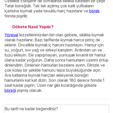
Özellikle Eskişehir'de sofralarda sıklıkla tüketilen bir çeşit
Tatar böreğidir. Tek tek açılmış çok katlı yufkaların
içerisine kıymalı yada tavuklu harç hazırlanır ve
börek
fırında pişirilir.
Göbete Nasıl Yapılır?
Yöresel
lezzetlerimizden biri olan göbete, sıklıkla kıymalı
olarak hazırlanır. Bazı tariflerde kıymalı harca pirinç de
eklenir. Öncelikle kıymalı iç harcını hazırlayın. Hamur için
su, yoğurt, sıvı yağ ve sirkeyi karıştırın. Ardından un ve
tuzu ekleyin. Ele yapışmayan, yumuşak kıvamlı bir hamur
olana kadar yoğurun. Daha sonra hamurların üzerini örtüp
dinlendirin. Dinlenen hamurları bezelere ayırın. Elinizle ve
çok kolay bir şekilde hamuru tepsi büyüklüğünde açın.
Ara katlarına kıymalı harçtan ekleyerek böreğin
hamurlarını kat kat dizin. Son olarak 180 derece fırında 1
saat kadar pişirin. Üzeri nar gibi kızardığında göbete
böreği
pişmiş olacak.
Bu tarifi ne kadar beğendiniz?