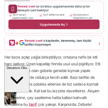
Yemek.com
'un ücretsiz uygulamasında daha iyi bir
deneyim seni bekliyor
Tarifi ekran
Tarif defterine ekle
Deneyenlerin
kapanmadan yap
fotoğraflarını gör
Uygulamada Aç
Yemek.com
'u kaydedin, denenmiş, tam ölçülü
+
tarifleri kaçırmayın.
Her beze açılıp yağla birleştiriliyor, ortasına nefis bir etli
harç geliyor. Üzeri kapatılıp fırında usul usul pişiriliyor. Etli
Devamını Oku
bir
börek
çeşiti olan göbete genelde kıymalı yapılır.
Tavuklu çeşidi de oldukça tercih edilir. Bazı tarifler de
harcına pirinç ve patates eklense de biz sadece kıymalı
olarak hazırladık. Kat kat bu lezzete davetlisiniz. Akşam
yemeklerine, çay saatlerine hatta kallavi kahvaltı
sofralarına bu
tarif
çok yakışır. Karşınızda: Göbete!