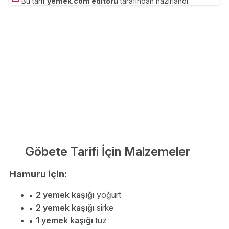
Bu tarif
yemek.com editörü
tarafından hazırlandı.
Göbete Tarifi İçin Malzemeler
Hamuru için:
2 yemek kaşığı
yoğurt
2 yemek kaşığı
sirke
1 yemek kaşığı
tuz