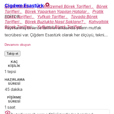
Çigdem Esastürk
Börek Tarifleri
,
Az Malzemeli Börek Tarifleri
,
Börek
Tarifleri
,
Börek Yaparken Yapılan Hatalar
,
Pratik
Börek Tarifleri
,
Yufkalı Tarifler
,
Tavada Börek
EDİTOR
Tarifleri
,
Börek Buzlukta Nasıl Saklanır?
,
Kahvaltılık
Börek Tarifleri
,
Yufkasız Börek Tarifleri
Yayınlanmış binlerce tarifimin arkasında yılların mutfak
tecrübesi var. Çiğdem Esastürk olarak her ölçüyü, tekniği
ve püf noktasını özenle aktarıyor; Yemek.com okurlarını
Devamını okuyun
denenmiş ve güvenilir tariflerle buluşturuyorum.
Takip et
KAÇ
KİŞİLİK
1 tepsi
HAZIRLAMA
SÜRESİ
45 dakika
PİŞİRME
SÜRESİ
1 saat