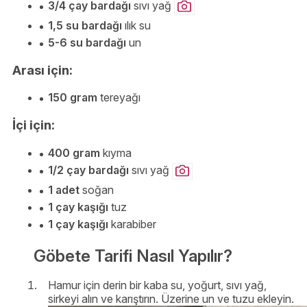
3/4 çay bardağı
sıvı yağ
1,5 su bardağı
ılık su
5-6 su bardağı
un
Arası için:
150 gram
tereyağı
İçi için:
400 gram
kıyma
1/2 çay bardağı
sıvı yağ
1 adet
soğan
1 çay kaşığı
tuz
1 çay kaşığı
karabiber
Göbete Tarifi Nasıl Yapılır?
Hamur için derin bir kaba su, yoğurt, sıvı yağ,
sirkeyi alın ve karıştırın. Üzerine un ve tuzu ekleyin.