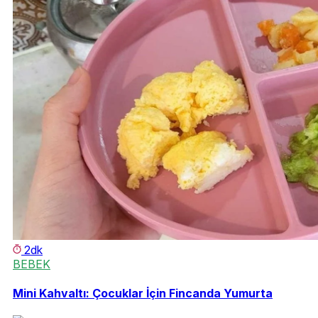
2dk
BEBEK
Mini Kahvaltı: Çocuklar İçin Fincanda Yumurta