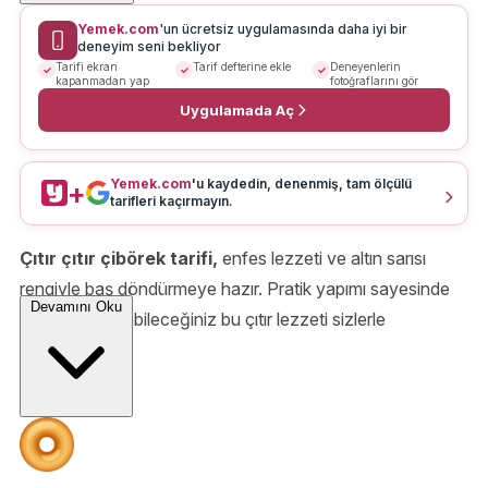
Yemek.com
'un ücretsiz uygulamasında daha iyi bir
deneyim seni bekliyor
Tarifi ekran
Tarif defterine ekle
Deneyenlerin
kapanmadan yap
fotoğraflarını gör
Uygulamada Aç
Yemek.com
'u kaydedin, denenmiş, tam ölçülü
+
tarifleri kaçırmayın.
Çıtır çıtır çibörek tarifi,
enfes lezzeti ve altın sarısı
rengiyle baş döndürmeye hazır. Pratik yapımı sayesinde
Devamını Oku
kolaylıkla yapabileceğiniz bu çıtır lezzeti sizlerle
paylaşıyoruz.