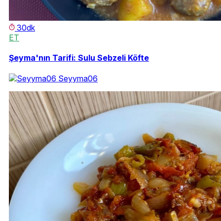
30dk
ET
Şeyma'nın Tarifi: Sulu Sebzeli Köfte
Seyyma06