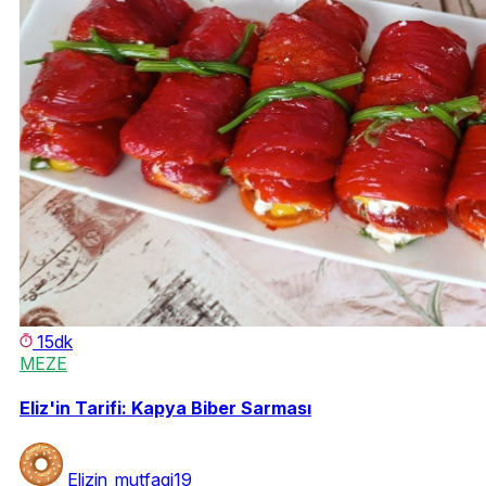
15dk
MEZE
Eliz'in Tarifi: Kapya Biber Sarması
Elizin_mutfagi19