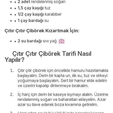
2 adet
rendelenmiş soğan
1,5 çay kaşığı
tuz
1/2 çay kaşığı
karabiber
1 çay bardağı
su
Çıtır Çıtır Çibörek Kızartmak İçin:
2 su bardağı
sıvı yağ
Çıtır Çıtır Çibörek Tarifi Nasıl
Yapılır?
Çıtır çıtır çibörek için öncelikle hamuru hazırlamakla
başlayalım. Derin bir kapta un, ılık su, tuz ve sirkeyi
yoğurmaya başlayalım. Sert bir hamur elde edelim
ve üzerini kapatıp dinlenmeye bırakalım.
İç harç için derin bir kaseye kıymayı alalım. Üzerine
rendelenmiş soğan ve baharatları ekleyelim. Azar
azar su ilave ederek boza kıvamına getirelim.