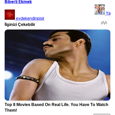
Biberli Ekmek
Yase
evdekendinpisir