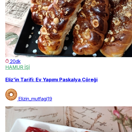
20dk
HAMUR İŞİ
Eliz'in Tarifi: Ev Yapımı Paskalya Çöreği
Elizin_mutfagi19