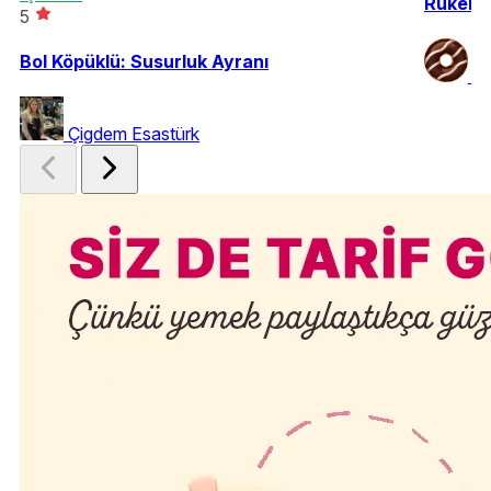
Ruken'i
5
Bol Köpüklü: Susurluk Ayranı
R
Çigdem Esastürk