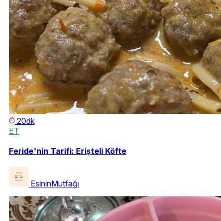
20dk
ET
Feride'nin Tarifi: Erişteli Köfte
EsininMutfağı