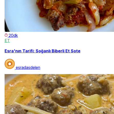
20dk
ET
Esra'nın Tarifi: Soğanlı Biberli Et Sote
esradasdelen