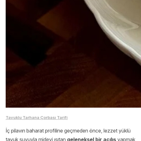
Tavuklu Tarhana Çorbası Tarifi
İç pilavın baharat profiline geçmeden önce, lezzet yüklü
tavuk suyuyla mideyi ısıtan
geleneksel bir açılış
yapmak