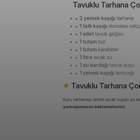
Tavuklu Tarhana Çor
2 yemek kaşığı
tarhana
1 tatlı kaşığı
domates salça
1 adet
tavuk göğsü
1 tutam
tuz
1 tutam
karabiber
1 litre
sıcak su
1 su bardağı
tavuk suyu
1 yemek kaşığı
tereyağı
Tavuklu Tarhana Çorb
Kuru tarhanayı direkt sıcak suyun ya da
yumuşamasını beklemelisiniz.