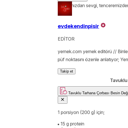
Ocağımızdan sevgi, tenceremizden 
evdekendinpisir
EDİTOR
yemek.com yemek editörü // Binlerc
püf noktasını özenle anlatıyor; Yem
Takip et
Tavuklu
Tavuklu Tarhana Çorbası
Besin
1 porsiyon (200 g) için;
15 g protein