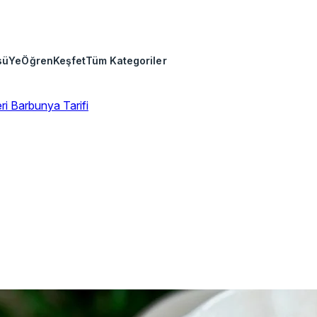
sü
Ye
Öğren
Keşfet
Tüm Kategoriler
eri
Barbunya Tarifi