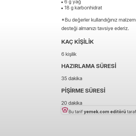
6 g yağ
18 g karbonhidrat
*Bu değerler kullandığınız malzeme
desteği almanızı tavsiye ederiz.
KAÇ KİŞİLİK
6 kişilik
HAZIRLAMA SÜRESİ
35 dakika
PİŞİRME SÜRESİ
20 dakika
Bu tarif
yemek.com editörü
taraf