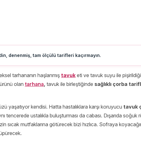
in, denenmiş, tam ölçülü tarifleri kaçırmayın.
eksel tarhananın haşlanmış
tavuk
eti ve tavuk suyu ile pişirildiğ
ürünü olan
tarhana
,
tavuk ile birleştiğinde
sağlıklı çorba tarifl
üzü yaşatıyor kendisi. Hatta hastalıklara karşı koruyucu
tavuk ç
ynı tencerede ustalıkla buluşturması da cabası. Dışarıda soğuk 
n sıcak mutfaklarına götürecek bizi hızlıca. Sofraya koyacağın
süpürecek.