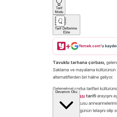
Tarif
Modu
Tarif Defterime
Ekle
+
Yemek.com
'u kayded
Tavuklu tarhana çorbası,
gelen
Saklama ve mayalama kültürünün 
alternatiflerden biri haline geliyor.
Geleneksel çorba tarifleri kültürüm
Devamını Oku
tarhana çorbası
tarifi
arayışını a
ve tarhana kokusu anneannelerimizi
tarhana,
tüm günün telaşını silip 