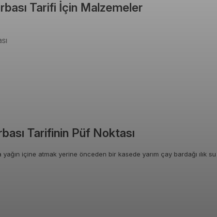
bası Tarifi İçin Malzemeler
sı
ası Tarifinin Püf Noktası
 yağın içine atmak yerine önceden bir kasede yarım çay bardağı ılık su i