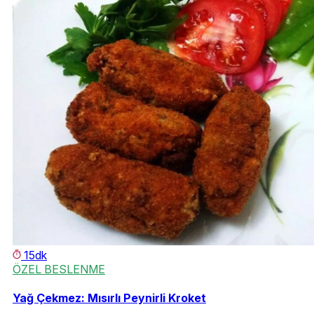
15dk
ÖZEL BESLENME
Yağ Çekmez: Mısırlı Peynirli Kroket