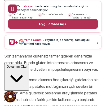
Yemek.com
'un ücretsiz uygulamasında daha iyi bir
deneyim seni bekliyor
Tarifi ekran
Tarif defterine ekle
Deneyenlerin
kapanmadan yap
fotoğraflarını gör
Uygulamada Aç
Yemek.com
'u kaydedin, denenmiş, tam ölçülü
+
tarifleri kaçırmayın.
Son zamanlarda glutensiz tarifler giderek daha fazla
aranır oldu. Bunda gluten intoleransının artmasının ve
Devamını Oku
sağlıklı beslenme diyetlerinin popülerleşmesinin payı var.
Glutensiz beslenme akımının öne çıkardığı gıdalardan biri
patates. Aslında patates mutfağımızın çok sevilen bir
gıdasıdır. Ama glutensiz beslenme arayışlarında patates
alıştığımız halinden farklı şekilde kullanılmaya başlandı.