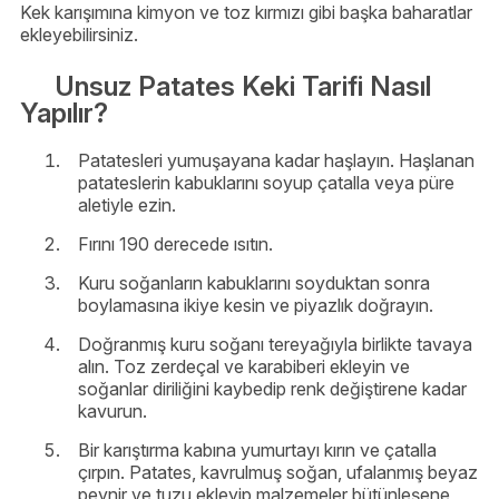
Kek karışımına kimyon ve toz kırmızı gibi başka baharatlar
ekleyebilirsiniz.
Unsuz Patates Keki Tarifi Nasıl
Yapılır?
Patatesleri yumuşayana kadar haşlayın. Haşlanan
patateslerin kabuklarını soyup çatalla veya püre
aletiyle ezin.
Fırını 190 derecede ısıtın.
Kuru soğanların kabuklarını soyduktan sonra
boylamasına ikiye kesin ve piyazlık doğrayın.
Doğranmış kuru soğanı tereyağıyla birlikte tavaya
alın. Toz zerdeçal ve karabiberi ekleyin ve
soğanlar diriliğini kaybedip renk değiştirene kadar
kavurun.
Bir karıştırma kabına yumurtayı kırın ve çatalla
çırpın. Patates, kavrulmuş soğan, ufalanmış beyaz
peynir ve tuzu ekleyip malzemeler bütünleşene