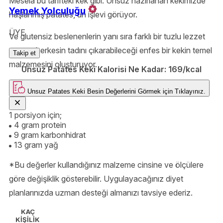
Mesela bu tarifteki kek gibi. Unsuz hazırlanan kekimizde
Yemek Yolculuğu
haşlanmış patates, un işlevi görüyor.
ÜYE
Ve glutensiz beslenenlerin yanı sıra farklı bir tuzlu lezzet
arayan herkesin tadını çıkarabileceği enfes bir kekin temel
Takip et
malzemesini oluşturuyor.
Unsuz Patates Keki Kalorisi Ne Kadar:
169/kcal
Unsuz Patates Keki
Besin Değerlerini Görmek için
Tıklayınız.
1 porsiyon için;
4 gram protein
9 gram karbonhidrat
13 gram yağ
*Bu değerler kullandığınız malzeme cinsine ve ölçülere
göre değişiklik gösterebilir. Uygulayacağınız diyet
planlarınızda uzman desteği almanızı tavsiye ederiz.
KAÇ
KİŞİLİK