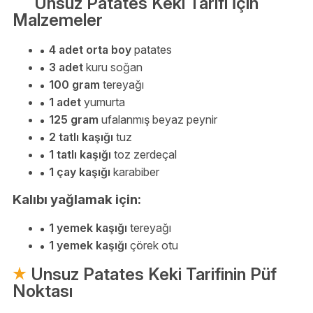
Unsuz Patates Keki Tarifi İçin
Malzemeler
4 adet orta boy
patates
3 adet
kuru soğan
100 gram
tereyağı
1 adet
yumurta
125 gram
ufalanmış beyaz peynir
2 tatlı kaşığı
tuz
1 tatlı kaşığı
toz zerdeçal
1 çay kaşığı
karabiber
Kalıbı yağlamak için:
1 yemek kaşığı
tereyağı
1 yemek kaşığı
çörek otu
Unsuz Patates Keki Tarifinin Püf
Noktası