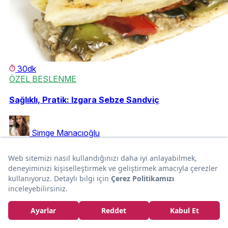
30dk
ÖZEL BESLENME
Sağlıklı, Pratik: Izgara Sebze Sandviç
Simge Manacıoğlu