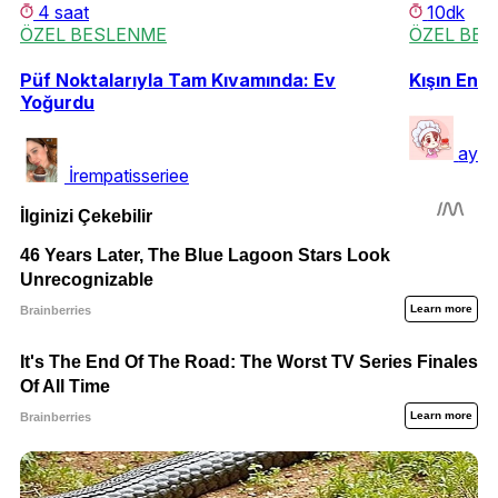
4 saat
10dk
ÖZEL BESLENME
ÖZEL BE
Püf Noktalarıyla Tam Kıvamında: Ev
Kışın En G
Yoğurdu
ayla
İrempatisseriee