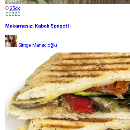
25dk
SEBZE
Makarnasız: Kabak Spagetti
Simge Manacıoğlu