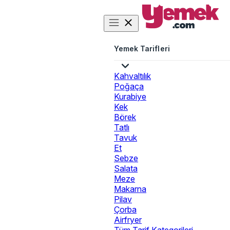
Yemek Tarifleri
Kahvaltılık
Poğaça
Kurabiye
Kek
Börek
Tatlı
Tavuk
Et
Sebze
Salata
Meze
Makarna
Pilav
Çorba
Airfryer