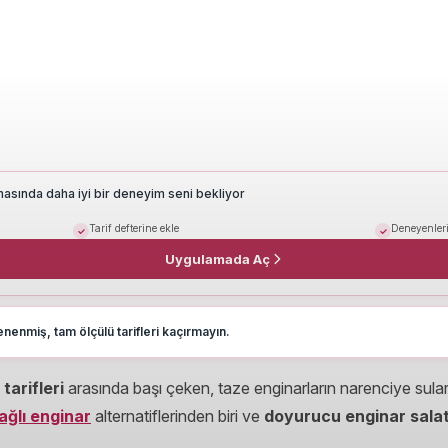
masında daha iyi bir deneyim seni bekliyor
Tarif defterine ekle
Deneyenleri
Uygulamada Aç
nenmiş, tam ölçülü tarifleri kaçırmayın.
tarifleri
arasında başı çeken, taze enginarların narenciye sular
ağlı enginar
alternatiflerinden biri ve
doyurucu enginar salat