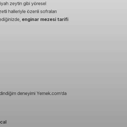
yah zeytin gibi yöresel
etli halleriyle özenli sofraları
ediğinizde,
enginar mezesi tarifi
a edindiğim deneyimi Yemek.com’da
cal