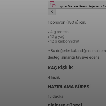
Enginar Mezesi
Besin Değerlerin
1 porsiyon (180 g) için;
4 g protein
12 g yağ
12 g karbonhidrat
*Bu değerler kullandığınız malzeme
desteği almanızı tavsiye ederiz.
KAÇ KİŞİLİK
4 kişilik
HAZIRLAMA SÜRESİ
15 dakika
PİŞİRME SÜRESİ