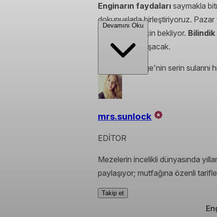
Enginarın faydaları
saymakla bi
dokunuşlarla birleştiriyoruz. Paz
Devamını Oku
taçlandırmak için bekliyor.
Bilindik
yardımınıza koşacak.
Her çatalda Ege'nin serin sularını hi
mrs.sunlock
EDİTOR
Mezelerin incelikli dünyasında yıl
paylaşıyor; mutfağına özenli tarifl
Takip et
En