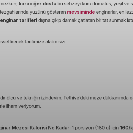
tmezken;
karaciğer dostu
bu sebzeyi kuru domates, yeşil ve si
ar tezgahlarında yüzünü gösteren
mevsiminde
enginarlar, en lezz
 enginar tarifleri
dışına çıkıp damak çatlatan bir tat sunmak ist
ssettirecek tarifimize alalım sizi.
lardır ölçü ve tekniğin izindeyim. Fethiye’deki meze dükkanımd
erle ilham veriyorum.
ginar Mezesi Kalorisi Ne Kadar:
1 porsiyon (180 g) için
160/k