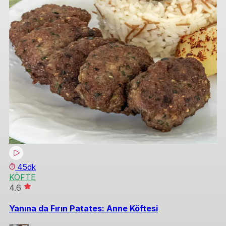
45dk
KÖFTE
P
4.6
4.
Yanına da Fırın Patates: Anne Köftesi
Sü