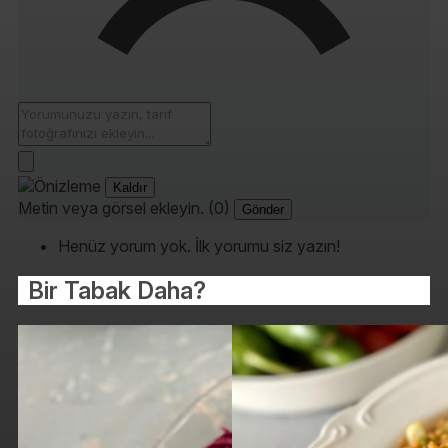
Kaldır
Metin veya görsel ekleyin. (0)
Gönder
Henüz yorum yok. İlk yorumu siz yazın!
Bir Tabak Daha?