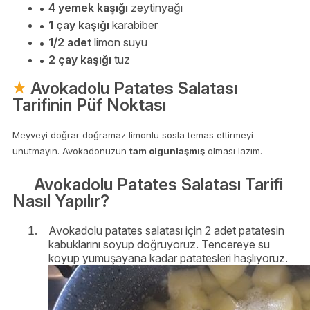
4 yemek kaşığı
zeytinyağı
1 çay kaşığı
karabiber
1/2 adet
limon suyu
2 çay kaşığı
tuz
Avokadolu Patates Salatası
Tarifinin Püf Noktası
Meyveyi doğrar doğramaz limonlu sosla temas ettirmeyi
unutmayın. Avokadonuzun
tam olgunlaşmış
olması lazım.
Avokadolu Patates Salatası Tarifi
Nasıl Yapılır?
Avokadolu patates salatası için 2 adet patatesin
kabuklarını soyup doğruyoruz. Tencereye su
koyup yumuşayana kadar patatesleri haşlıyoruz.