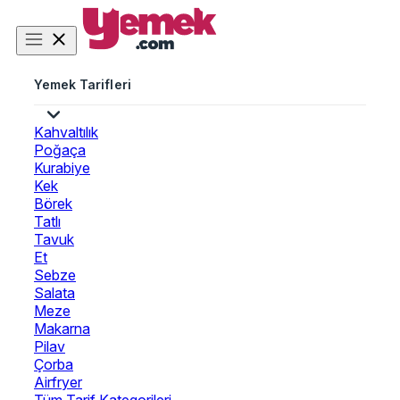
Yemek Tarifleri
Kahvaltılık
Poğaça
Kurabiye
Kek
Börek
Tatlı
Tavuk
Et
Sebze
Salata
Meze
Makarna
Pilav
Çorba
Airfryer