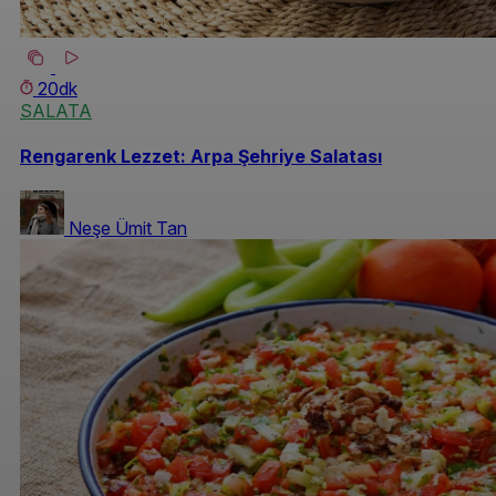
20dk
SALATA
Rengarenk Lezzet: Arpa Şehriye Salatası
Neşe Ümit Tan