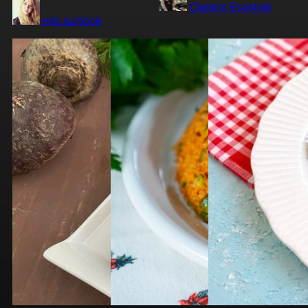
Çigdem Esastürk
mrs.sunlock