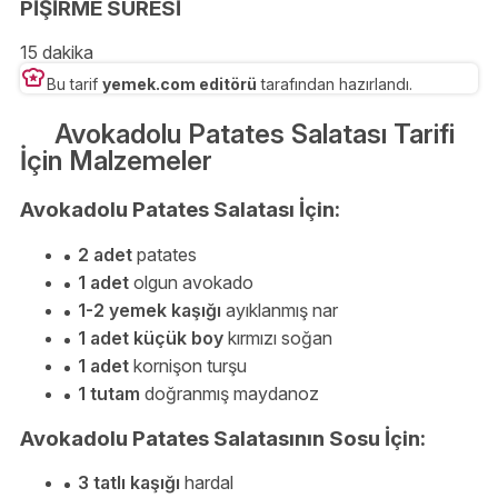
PİŞİRME SÜRESİ
15 dakika
Bu tarif
yemek.com editörü
tarafından hazırlandı.
Avokadolu Patates Salatası Tarifi
İçin Malzemeler
Avokadolu Patates Salatası İçin:
2 adet
patates
1 adet
olgun avokado
1-2 yemek kaşığı
ayıklanmış nar
1 adet küçük boy
kırmızı soğan
1 adet
kornişon turşu
1 tutam
doğranmış maydanoz
Avokadolu Patates Salatasının Sosu İçin:
3 tatlı kaşığı
hardal