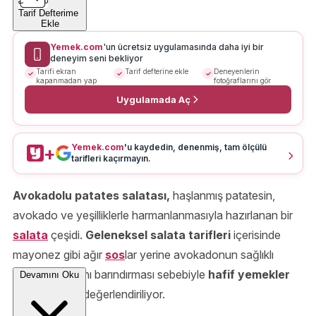
Tarif Defterime
Ekle
Yemek.com
'un ücretsiz uygulamasında daha iyi bir
deneyim seni bekliyor
Tarifi ekran
Tarif defterine ekle
Deneyenlerin
kapanmadan yap
fotoğraflarını gör
Uygulamada Aç
Yemek.com
'u kaydedin, denenmiş, tam ölçülü
+
tarifleri kaçırmayın.
Avokadolu patates salatası,
haşlanmış patatesin,
avokado ve yeşilliklerle harmanlanmasıyla hazırlanan bir
salata
çeşidi.
Geleneksel salata tarifleri
içerisinde
mayonez gibi ağır
sos
lar yerine avokadonun sağlıklı
bitkisel yağlarını barındırması sebebiyle
hafif yemekler
Devamını Oku
kategorisinde değerlendiriliyor.