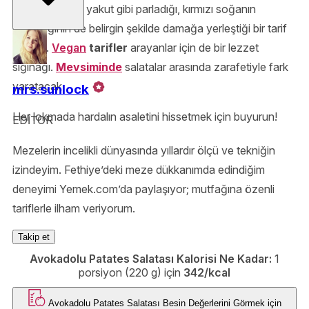
Nar tanelerinin yakut gibi parladığı, kırmızı soğanın
keskinliğinin de belirgin şekilde damağa yerleştiği bir tarif
kendisi.
Vegan
tarifler
arayanlar için de bir lezzet
sığınağı.
Mevsiminde
salatalar arasında zarafetiyle fark
yaratacak.
mrs.sunlock
Her lokmada hardalın asaletini hissetmek için buyurun!
EDİTOR
Mezelerin incelikli dünyasında yıllardır ölçü ve tekniğin
izindeyim. Fethiye’deki meze dükkanımda edindiğim
deneyimi Yemek.com’da paylaşıyor; mutfağına özenli
tariflerle ilham veriyorum.
Takip et
Avokadolu Patates Salatası Kalorisi Ne Kadar:
1
porsiyon (220 g) için
342/kcal
Avokadolu Patates Salatası
Besin Değerlerini Görmek için