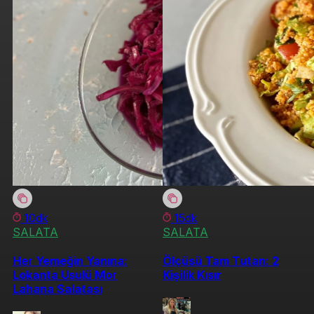
10dk
15dk
SALATA
SALATA
Her Yemeğin Yanına:
Ölçüsü Tam Tutan: 2
Lokanta Usulü Mor
Kişilik Kısır
Lahana Salatası