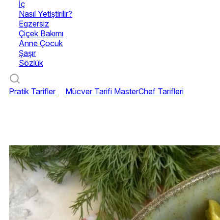
İç
Nasıl Yetiştirilir?
Egzersiz
Çiçek Bakımı
Anne Çocuk
Şaşır
Sözlük
Pratik Tarifler
Mücver Tarifi
MasterChef Tarifleri