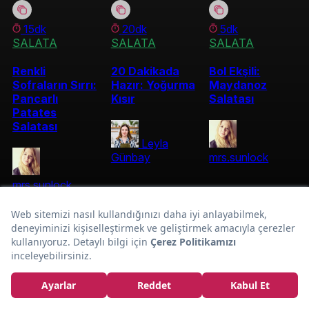
15dk
20dk
5dk
SALATA
SALATA
SALATA
Renkli
20 Dakikada
Bol Ekşili:
Sofraların Sırrı:
Hazır: Yoğurma
Maydanoz
Pancarlı
Kısır
Salatası
Patates
Salatası
Leyla
Günbay
mrs.sunlock
mrs.sunlock
Modern Sofralara:
Avokadolu Patates
Salatası Tarifi