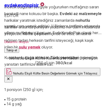
evdekendinpisir
İncecik bulgurları sevgiyle yoğururken mutfağınızı saran
bereketli nane kokusu bir başka.
Evdeki az malzemeyle
EDİTOR
harikalar yaratmak istediğiniz zamanlarda
nohutlu
yemek.com yemek editörü // Binlerce tarifimin arkasında
tarifler
arasında parlayan yıldızımız her daim imdadınıza
yılların mutfak tecrübesi var. EvdeKendinPişir olarak her
yetişecek.
Köfte çeşitleri
içinde de etsiz olmasına
ölçüyü, tekniği ve püf noktasını özenle anlatıyor;
rağmen tadan herkesin tarifini isteyeceği, kaşık kaşık
Devamını okuyun
Yemek.com’da lezzetli olduğu kadar güvenilir tarifler
içilen bir
sulu yemek
oluyor.
Takip et
hazırlıyorum.
Kuşaktan kuşağa aktarılan
Türk yemekleri
geleneğini
Nohutlu Ekşili Köfte Kalorisi Ne Kadar:
1 porsiyon
(250 g) için
380/kcal
yansıtan tarifimize alalım sizi.
Nohutlu Ekşili Köfte
Besin Değerlerini Görmek için
Tıklayınız.
1 porsiyon (250 g) için;
15 g protein
14 g yağ