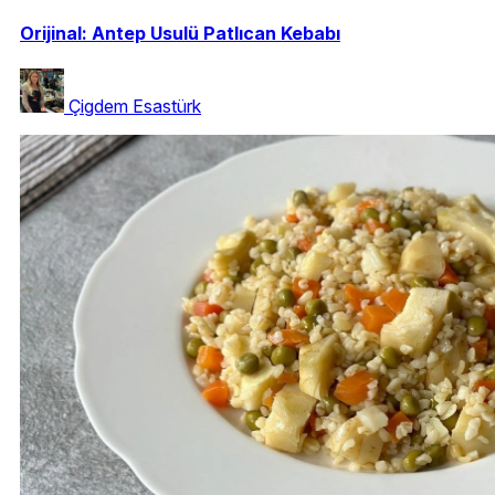
Orijinal: Antep Usulü Patlıcan Kebabı
Çigdem Esastürk