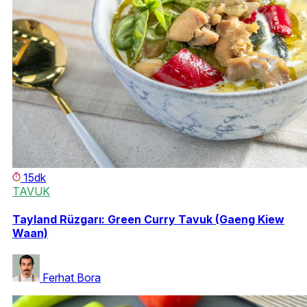
15dk
TAVUK
Tayland Rüzgarı: Green Curry Tavuk (Gaeng Kiew
Waan)
Ferhat Bora