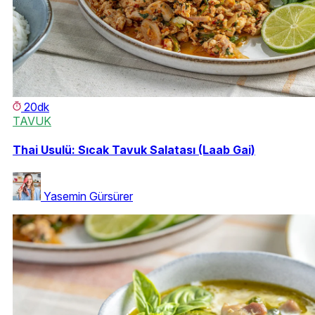
20dk
TAVUK
Thai Usulü: Sıcak Tavuk Salatası (Laab Gai)
Yasemin Gürsürer