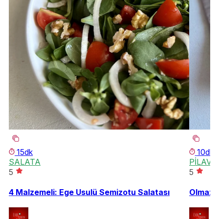
15dk
10dk
SALATA
PİLAV
5
5
4 Malzemeli: Ege Usulü Semizotu Salatası
Olmazsa