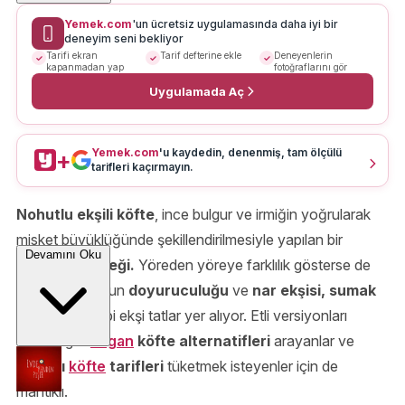
Yemek.com
'un ücretsiz uygulamasında daha iyi bir
deneyim seni bekliyor
Tarifi ekran
Tarif defterine ekle
Deneyenlerin
kapanmadan yap
fotoğraflarını gör
Uygulamada Aç
Yemek.com
'u kaydedin, denenmiş, tam ölçülü
+
tarifleri kaçırmayın.
Nohutlu ekşili köfte
, ince bulgur ve irmiğin yoğrularak
misket büyüklüğünde şekillendirilmesiyle yapılan bir
Devamını Oku
tencere yemeği.
Yöreden yöreye farklılık gösterse de
temelini bulgurun
doyuruculuğu
ve
nar ekşisi, sumak
veya
limon
gibi ekşi tatlar yer alıyor. Etli versiyonları
olduğu gibi
vegan
köfte alternatifleri
arayanlar ve
sağlıklı
köfte
tarifleri
tüketmek isteyenler için de
mantıklı.