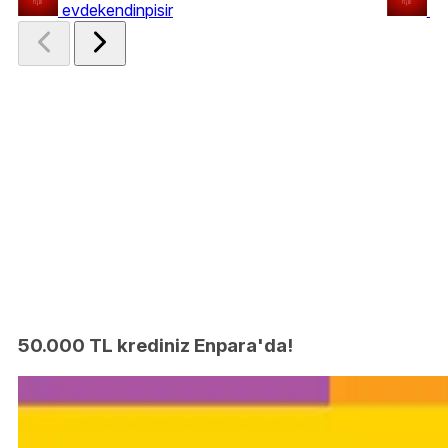
evdekendinpisir
ev
50.000 TL krediniz Enpara'da!