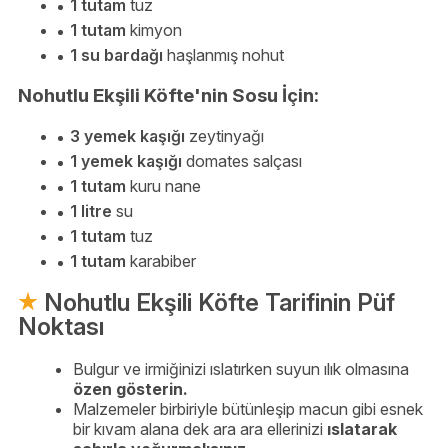
1 tutam
tuz
1 tutam
kimyon
1 su bardağı
haşlanmış nohut
Nohutlu Ekşili Köfte'nin Sosu İçin:
3 yemek kaşığı
zeytinyağı
1 yemek kaşığı
domates salçası
1 tutam
kuru nane
1 litre
su
1 tutam
tuz
1 tutam
karabiber
Nohutlu Ekşili Köfte Tarifinin Püf
Noktası
Bulgur ve irmiğinizi ıslatırken suyun ılık olmasına
özen gösterin.
Malzemeler birbiriyle bütünleşip macun gibi esnek
bir kıvam alana dek ara ara ellerinizi
ıslatarak