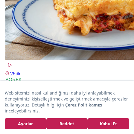
25dk
BÖREK
Hamursuz: Pastırmalı Biberli Kadayıf Böreği
Yasemin Gürsürer