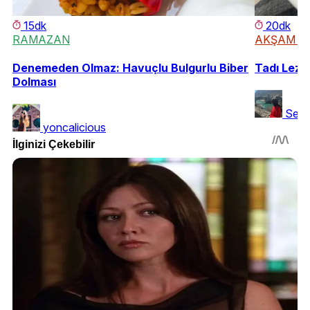
15dk
20dk
RAMAZAN
AKŞAM Y
Denemeden Olmaz: Havuçlu Bulgurlu Biber
Tadı Lezi
Dolması
Sera
yoncalicious