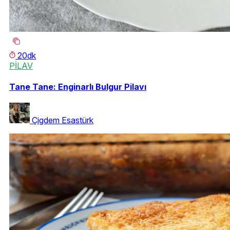
20dk
PİLAV
Tane Tane: Enginarlı Bulgur Pilavı
Çigdem Esastürk