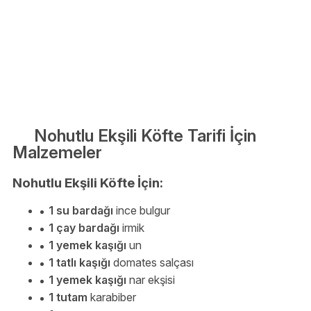
Nohutlu Ekşili Köfte Tarifi İçin
Malzemeler
Nohutlu Ekşili Köfte İçin:
1 su bardağı
ince bulgur
1 çay bardağı
irmik
1 yemek kaşığı
un
1 tatlı kaşığı
domates salçası
1 yemek kaşığı
nar ekşisi
1 tutam
karabiber