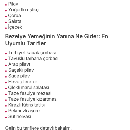
Pilav
Yoğurtlu eşlikçi
Çorba
Salata
İçecek
Bezelye Yemeğinin Yanına Ne Gider: En
Uyumlu Tarifler
Terbiyeli kabak çorbası
Tavuklu tarhana çorbası
Arap pilavı
Saçaklı pilav
Sade pilav
Havuç tarator
Çilekli marul salatası
Taze fasulye mezesi
Taze fasulye kızartması
Kirazlı Kıbrıs tatlısı
Pekmezli aşure
Süt helvası
Gelin bu tariflere detaylı bakalım.