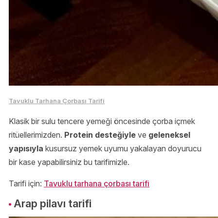
Tavuklu Tarhana Çorbası Tarifi
Klasik bir sulu tencere yemeği öncesinde çorba içmek
ritüellerimizden.
Protein desteğiyle
ve
geleneksel
yapısıyla
kusursuz yemek uyumu yakalayan doyurucu
bir kase yapabilirsiniz bu tarifimizle.
Tarifi için:
Tavuklu tarhana çorbası tarifi
Arap pilavı tarifi