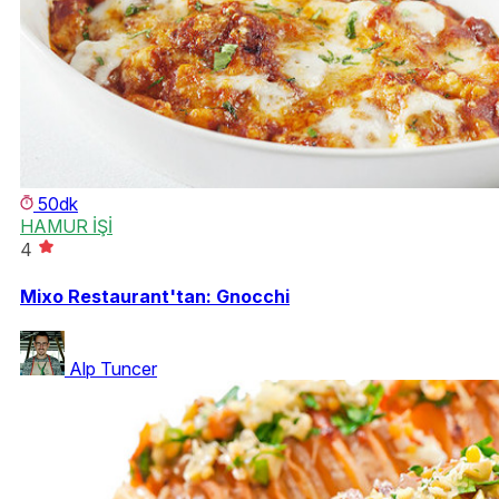
50dk
HAMUR İŞİ
4
Mixo Restaurant'tan: Gnocchi
Alp Tuncer