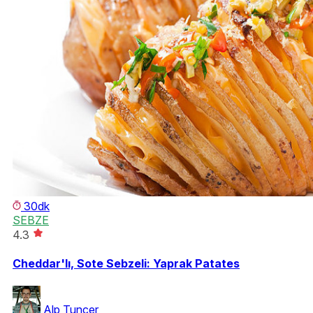
30dk
SEBZE
4.3
Cheddar'lı, Sote Sebzeli: Yaprak Patates
Alp Tuncer