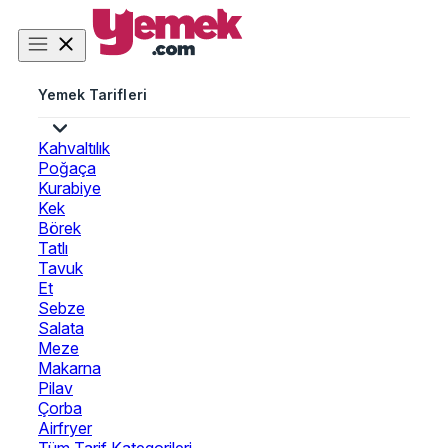
Yemek Tarifleri
Kahvaltılık
Poğaça
Kurabiye
Kek
Börek
Tatlı
Tavuk
Et
Sebze
Salata
Meze
Makarna
Pilav
Çorba
Airfryer