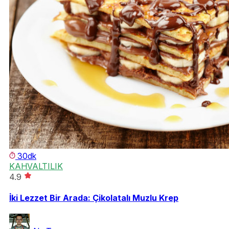
30dk
KAHVALTILIK
4.9
İki Lezzet Bir Arada: Çikolatalı Muzlu Krep