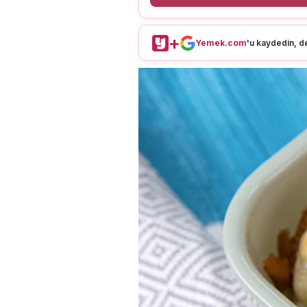
+
Yemek.com
'u kaydedin, de