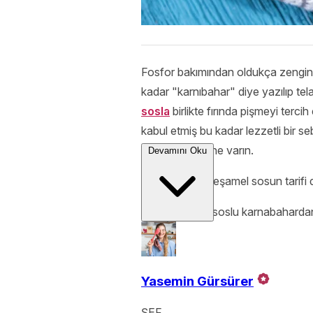
Fosfor bakımından oldukça zengin,
kadar "karnıbahar" diye yazılıp t
sosla
birlikte fırında pişmeyi terci
kabul etmiş bu kadar lezzetli bir 
yemenin keyfine varın.
Devamını Oku
Unutmadan: Beşamel sosun tarifi
Belki beşamel soslu karnabahard
Yasemin Gürsürer
ŞEF