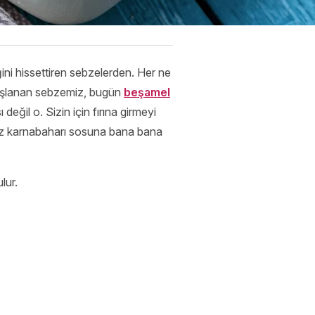
iğini hissettiren sebzelerden. Her ne
 hoşlanan sebzemiz, bugün
beşamel
 değil o. Sizin için fırına girmeyi
nız karnabaharı sosuna bana bana
lur.