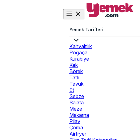
Yemek Tarifleri
Kahvaltılık
Poğaça
Kurabiye
Kek
Börek
Tatlı
Tavuk
Et
Sebze
Salata
Meze
Makarna
Pilav
Çorba
Airfryer