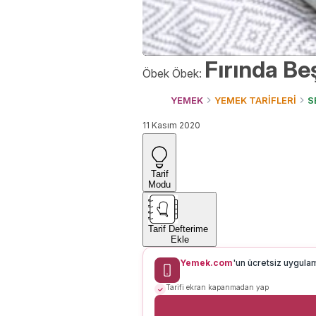
Fırında Be
Öbek Öbek:
YEMEK
YEMEK TARİFLERİ
S
11 Kasım 2020
Tarif
Modu
Tarif Defterime
Ekle
Yemek.com
'un ücretsiz uygula
Tarifi ekran kapanmadan yap