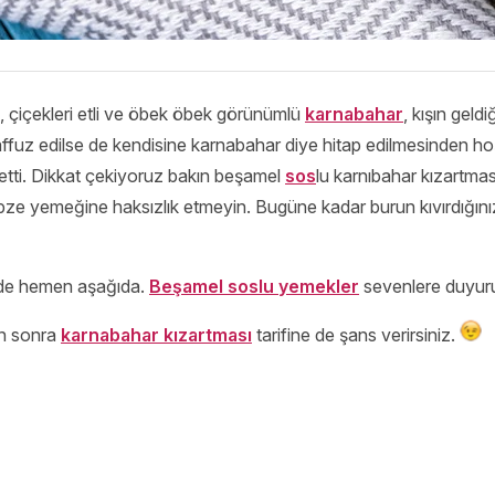
 çiçekleri etli ve öbek öbek görünümlü
karnabahar
, kışın geld
elaffuz edilse de kendisine karnabahar diye hitap edilmesinden
h etti. Dikkat çekiyoruz bakın beşamel
sos
lu karnıbahar kızartması
sebze yemeğine haksızlık etmeyin. Bugüne kadar burun kıvırdığı
 de hemen aşağıda.
Beşamel soslu yemekler
sevenlere duyuru
an sonra
karnabahar kızartması
tarifine de şans verirsiniz.