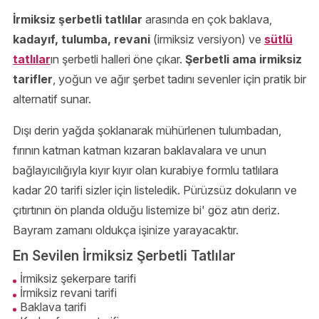
İrmiksiz şerbetli tatlılar
arasında en çok baklava,
kadayıf, tulumba, revani
(irmiksiz versiyon) ve
sütlü
tatlılar
ın şerbetli halleri öne çıkar.
Şerbetli ama irmiksiz
tarifler
, yoğun ve ağır şerbet tadını sevenler için pratik bir
alternatif sunar.
Dışı derin yağda şoklanarak mühürlenen tulumbadan,
fırının katman katman kızaran baklavalara ve unun
bağlayıcılığıyla kıyır kıyır olan kurabiye formlu tatlılara
kadar 20 tarifi sizler için listeledik. Pürüzsüz dokuların ve
çıtırtının ön planda olduğu listemize bi' göz atın deriz.
Bayram zamanı oldukça işinize yarayacaktır.
En Sevilen İrmiksiz Şerbetli Tatlılar
İrmiksiz şekerpare tarifi
İrmiksiz revani tarifi
Baklava tarifi