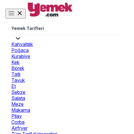
Yemek Tarifleri
Kahvaltılık
Poğaça
Kurabiye
Kek
Börek
Tatlı
Tavuk
Et
Sebze
Salata
Meze
Makarna
Pilav
Çorba
Airfryer