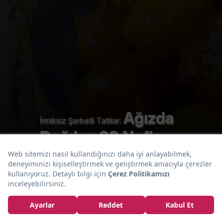
Ağızda
İrmiksiz Şerbetli Tatlılar:
Dağılan 20 Nefis
İrmiksiz Şerbetli
Tatlı Tarifi