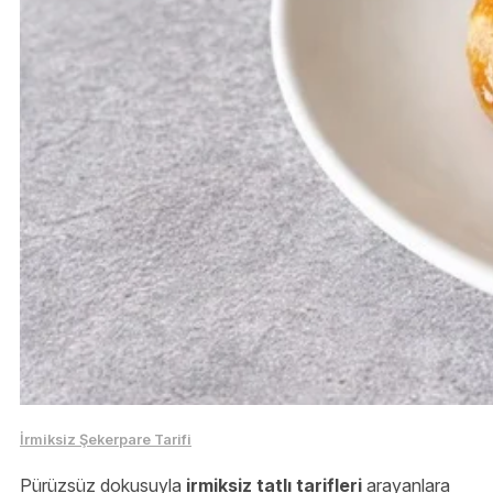
İrmiksiz Şekerpare Tarifi
Pürüzsüz dokusuyla
irmiksiz tatlı tarifleri
arayanlara