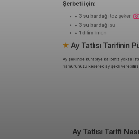
Şerbeti için:
3 su bardağı
toz şeker
3 su bardağı
su
1 dilim
limon
Ay Tatlısı Tarifinin 
Ay şeklinde kurabiye kalıbınız yoksa ist
hamurunuzu keserek ay şekli verebilirsi
Ay Tatlısı Tarifi Nası