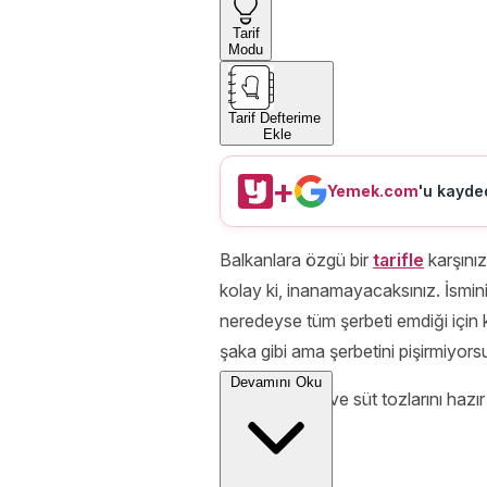
Tarif
Modu
Tarif Defterime
Ekle
+
Yemek.com
'u kayded
Balkanlara özgü bir
tarifle
karşınız
kolay ki, inanamayacaksınız. İsmini 
neredeyse tüm şerbeti emdiği için ku
şaka gibi ama şerbetini pişirmiyor
Devamını Oku
Kolları sıvayın ve süt tozlarını hazı