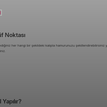
Püf Noktası
ediğiniz her hangi bir şekildeki kalıpla hamurunuzu şekillendirebilirsiniz
niz.
l Yapılır?