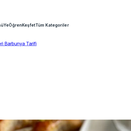
sü
Ye
Öğren
Keşfet
Tüm Kategoriler
eri
Barbunya Tarifi