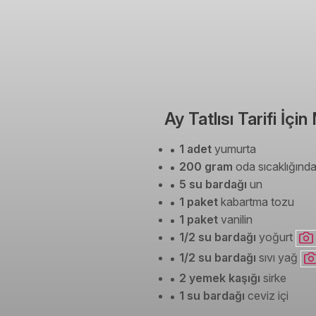
Ay Tatlısı Tarifi İç
1 adet
yumurta
200 gram
oda sıcaklığında
5 su bardağı
un
1 paket
kabartma tozu
1 paket
vanilin
1/2 su bardağı
yoğurt
1/2 su bardağı
sıvı yağ
2 yemek kaşığı
sirke
1 su bardağı
ceviz içi