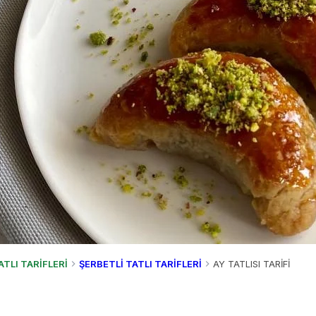
ATLI TARİFLERİ
ŞERBETLİ TATLI TARİFLERİ
AY TATLISI TARİFİ