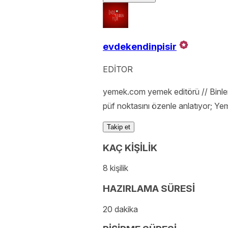
evdekendinpisir
EDİTOR
yemek.com yemek editörü // Binlerc
püf noktasını özenle anlatıyor; Yem
Takip et
KAÇ KİŞİLİK
8 kişilik
HAZIRLAMA SÜRESİ
20 dakika