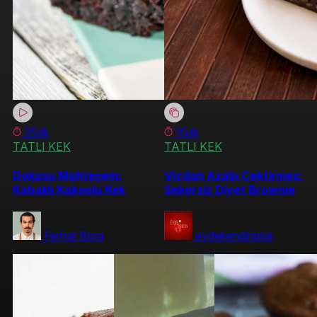
25dk
15dk
TATLI KEK
TATLI KEK
Dokusu Muhteşem:
Vicdan Azabı Çektirmez:
Kabaklı Kakaolu Kek
Şekersiz Diyet Brownie
Ferhat Bora
evdekendinpisir