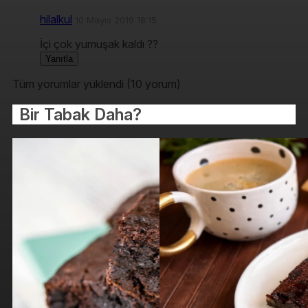
hilalkul
10 Mayıs 2019 18:15
İçi çok yumuşak kaldı ??
Yanıtla
Tüm yorumlar yüklendi (10 yorum)
Bir Tabak Daha?