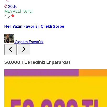
20dk
MEYVELİ TATLI
Dİ
4.5
3.
Her Yazın Favorisi: Çilekli Sorbe
Az
Çigdem Esastürk
50.000 TL krediniz Enpara'da!