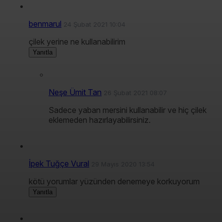
benmarul
24 Şubat 2021 10:04
çilek yerine ne kullanabilirim
Yanıtla
Neşe Ümit Tan
26 Şubat 2021 08:07
Sadece yaban mersini kullanabilir ve hiç çilek
eklemeden hazırlayabilirsiniz.
İpek Tuğçe Vural
29 Mayıs 2020 13:54
kötü yorumlar yüzünden denemeye korkuyorum
Yanıtla