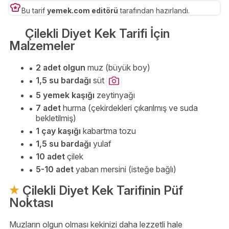
Bu tarif
yemek.com editörü
tarafından hazırlandı.
Çilekli Diyet Kek Tarifi İçin
Malzemeler
2 adet olgun
muz (büyük boy)
1,5 su bardağı
süt
5 yemek kaşığı
zeytinyağı
7 adet
hurma (çekirdekleri çıkarılmış ve suda
bekletilmiş)
1 çay kaşığı
kabartma tozu
1,5 su bardağı
yulaf
10 adet
çilek
5-10 adet
yaban mersini (isteğe bağlı)
Çilekli Diyet Kek Tarifinin Püf
Noktası
Muzların olgun olması kekinizi daha lezzetli hale