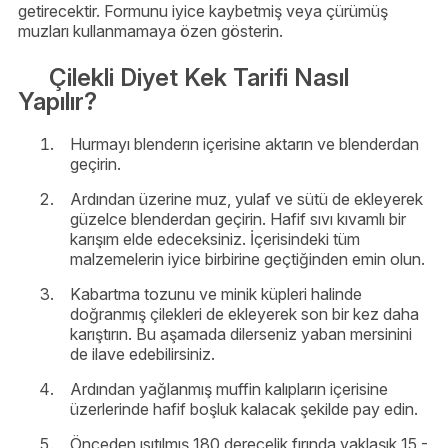
getirecektir. Formunu iyice kaybetmiş veya çürümüş
muzları kullanmamaya özen gösterin.
Çilekli Diyet Kek Tarifi Nasıl
Yapılır?
Hurmayı blenderın içerisine aktarın ve blenderdan
geçirin.
Ardından üzerine muz, yulaf ve sütü de ekleyerek
güzelce blenderdan geçirin. Hafif sıvı kıvamlı bir
karışım elde edeceksiniz. İçerisindeki tüm
malzemelerin iyice birbirine geçtiğinden emin olun.
Kabartma tozunu ve minik küpleri halinde
doğranmış çilekleri de ekleyerek son bir kez daha
karıştırın. Bu aşamada dilerseniz yaban mersinini
de ilave edebilirsiniz.
Ardından yağlanmış muffin kalıpların içerisine
üzerlerinde hafif boşluk kalacak şekilde pay edin.
Önceden ısıtılmış 180 derecelik fırında yaklaşık 15 -