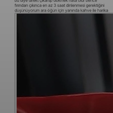
bu diye direkt çıkartıp dökmek hata olur bence
fırından çıkınca en az 3 saat dinlenmesi gerektiğini
düşünüyorum ara öğün için yanında kahve ile harika