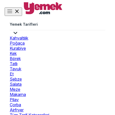
Yemek Tarifleri
Kahvaltılık
Poğaça
Kurabiye
Kek
Börek
Tatlı
Tavuk
Et
Sebze
Salata
Meze
Makarna
Pilav
Çorba
Airfryer