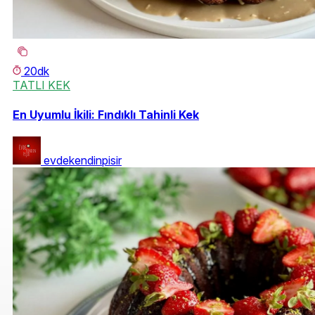
20dk
TATLI KEK
En Uyumlu İkili: Fındıklı Tahinli Kek
evdekendinpisir