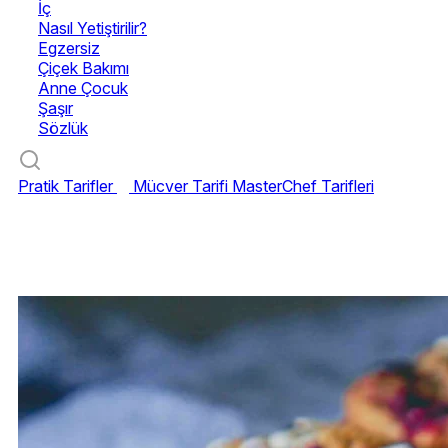
İç
Nasıl Yetiştirilir?
Egzersiz
Çiçek Bakımı
Anne Çocuk
Şaşır
Sözlük
Pratik Tarifler
Mücver Tarifi
MasterChef Tarifleri