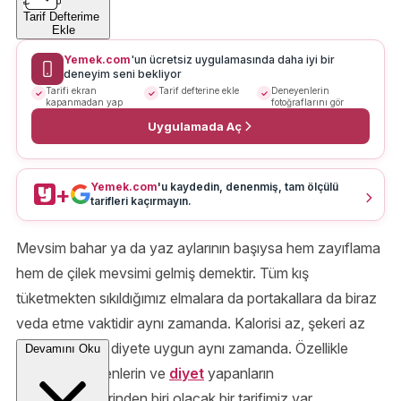
Tarif Defterime
Ekle
Yemek.com
'un ücretsiz uygulamasında daha iyi bir
deneyim seni bekliyor
Tarifi ekran
Tarif defterine ekle
Deneyenlerin
kapanmadan yap
fotoğraflarını gör
Uygulamada Aç
Yemek.com
'u kaydedin, denenmiş, tam ölçülü
+
tarifleri kaçırmayın.
Mevsim bahar ya da yaz aylarının başıysa hem zayıflama
hem de çilek mevsimi gelmiş demektir. Tüm kış
tüketmekten sıkıldığımız elmalara da portakallara da biraz
veda etme vaktidir aynı zamanda. Kalorisi az, şekeri az
çilekler tam da diyete uygun aynı zamanda. Özellikle
Devamını Oku
sağlıklı beslenenlerin ve
diyet
yapanların
vazgeçilmezlerinden biri olacak bir tarifimiz var.