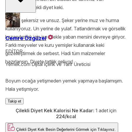
Karşınızda: Çilekli diyet keki.
Bu kez şekersiz ve unsuz. Şeker yerine muz ve hurma
kullanıyoruz. Un yerine de yulaf. Tatlandırmak ve görsellik
kazandırmak için ise çilekle yaban mersini devreye giriyor.
Cemre Özgüzel
Farklı meyveler ve kuru yemişler kullanarak keki
EDİTOR
güzelleştirmek de serbest. Hadi tüm malzemeler
hazırlansın. Diyete tatlılık geliyor!
Yemek.com Dijital İçerik ve Tarif Üreticisi
Boyum ocağa yetişmeden yemek yapmaya başlamışım.
Hala yetişmiyor.
Takip et
Çilekli Diyet Kek Kalorisi Ne Kadar:
1 adet için
224/kcal
Çilekli Diyet Kek
Besin Değerlerini Görmek için
Tıklayınız.