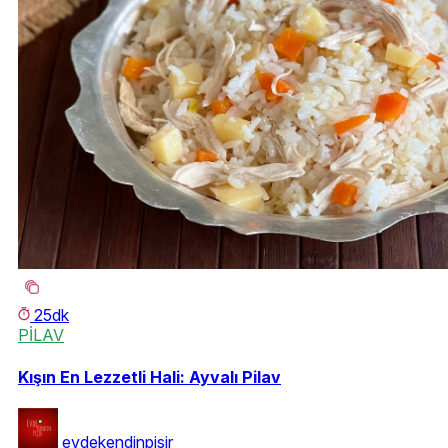
25dk
PİLAV
Kışın En Lezzetli Hali: Ayvalı Pilav
evdekendinpisir