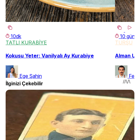
10dk
10 gün
TATLI KURABİYE
TURŞU
Kokusu Yeter: Vanilyalı Ay Kurabiye
Alman Usu
Ege Şahin
Ferh