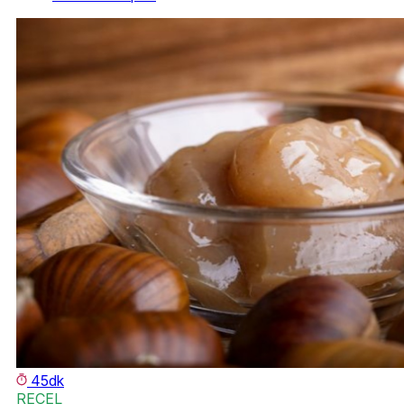
45dk
REÇEL