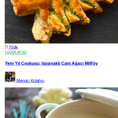
10dk
HAMUR İŞİ
Yeni Yıl Coşkusu: Ispanaklı Çam Ağacı Milföy
Mengü Külahcı