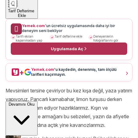
Tarif Defterime
Ekle
Yemek.com
'un ücretsiz uygulamasında daha iyi bir
deneyim seni bekliyor
Tarifi ekran
Tarif defterine ekle
Deneyenlerin
kapanmadan yap
fotoğraflarını gör
Uygulamada Aç
Yemek.com
'u kaydedin, denenmiş, tam ölçülü
+
tarifleri kaçırmayın.
Mevsimleri tersine çeviriyor bu kez kışa değil, yaza yatırım
yapıyoruz. Pancarlı karnabahar, limon turşusu derken
Devamını Oku
ufak ufak devam ediyor hazırlıklarımız. Kışın ve
sonbaharın bize armağanı bu sebzeleri, yazın da afiyetle
tüketebilmek adına açtık yine kavanozlarımızı.