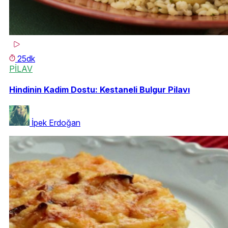
25dk
PİLAV
Hindinin Kadim Dostu: Kestaneli Bulgur Pilavı
İpek Erdoğan