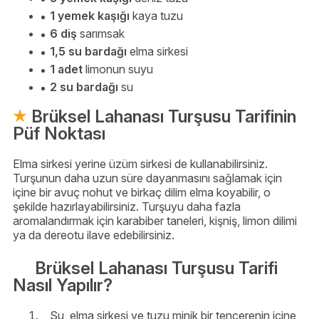
1 yemek kaşığı
kaya tuzu
6 diş
sarımsak
1,5 su bardağı
elma sirkesi
1 adet
limonun suyu
2 su bardağı
su
Brüksel Lahanası Turşusu Tarifinin
Püf Noktası
Elma sirkesi yerine üzüm sirkesi de kullanabilirsiniz.
Turşunun daha uzun süre dayanmasını sağlamak için
içine bir avuç nohut ve birkaç dilim elma koyabilir, o
şekilde hazırlayabilirsiniz. Turşuyu daha fazla
aromalandırmak için karabiber taneleri, kişniş, limon dilimi
ya da dereotu ilave edebilirsiniz.
Brüksel Lahanası Turşusu Tarifi
Nasıl Yapılır?
Su, elma sirkesi ve tuzu minik bir tencerenin içine