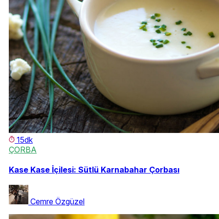
15dk
ÇORBA
Kase Kase İçilesi: Sütlü Karnabahar Çorbası
Cemre Özgüzel