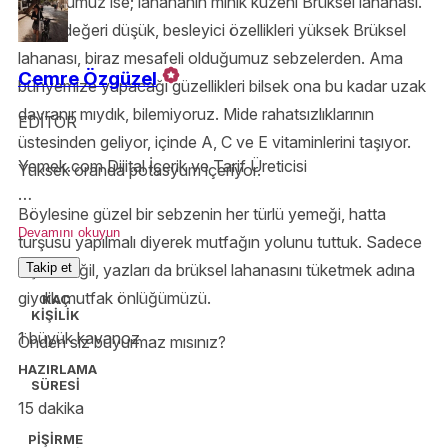
Konuğumuz ise; lahananın minik kuzeni Brüksel lahanası.
Kalori değeri düşük, besleyici özellikleri yüksek Brüksel
lahanası, biraz mesafeli olduğumuz sebzelerden. Ama
Cemre Özgüzel
bünyemize yapacağı güzellikleri bilsek ona bu kadar uzak
davranır mıydık, bilemiyoruz. Mide rahatsızlıklarının
EDİTOR
üstesinden geliyor, içinde A, C ve E vitaminlerini taşıyor.
Yemek.com Dijital İçerik ve Tarif Üreticisi
Yüksek oranda potasyum içeriyor.
Böylesine güzel bir sebzenin her türlü yemeği, hatta
Boyum ocağa yetişmeden yemek yapmaya başlamışım.
Devamını okuyun
turşusu yapılmalı diyerek mutfağın yolunu tuttuk. Sadece
Hala yetişmiyor.
kışları değil, yazları da brüksel lahanasını tüketmek adına
Takip et
giydik mutfak önlüğümüzü.
KAÇ
KİŞİLİK
1 büyük kavanoz
Önden siz buyurmaz mısınız?
HAZIRLAMA
SÜRESİ
15 dakika
PİŞİRME