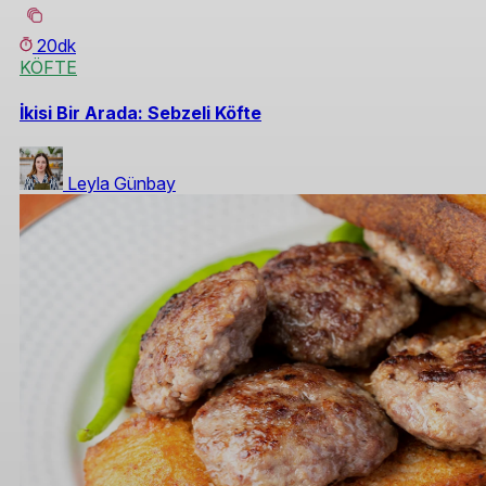
20dk
KÖFTE
İkisi Bir Arada: Sebzeli Köfte
Leyla Günbay