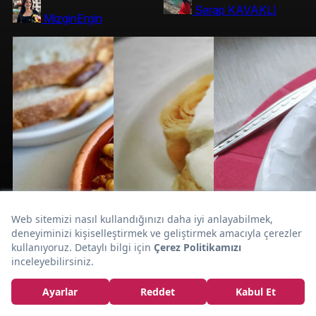
Serap KAVAKLI
MizginErgin
Kıyma
Ayırt Edilemez:
Tadında Mercimek
Köftesi Tarifi