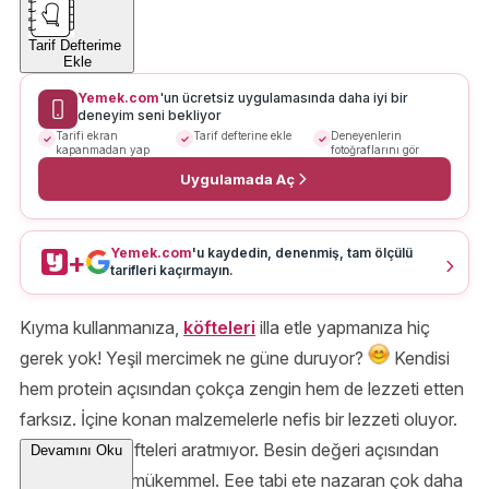
Tarif Defterime
Ekle
Yemek.com
'un ücretsiz uygulamasında daha iyi bir
deneyim seni bekliyor
Tarifi ekran
Tarif defterine ekle
Deneyenlerin
kapanmadan yap
fotoğraflarını gör
Uygulamada Aç
Yemek.com
'u kaydedin, denenmiş, tam ölçülü
+
tarifleri kaçırmayın.
Kıyma kullanmanıza,
köfteleri
illa etle yapmanıza hiç
gerek yok! Yeşil mercimek ne güne duruyor?
Kendisi
hem protein açısından çokça zengin hem de lezzeti etten
farksız. İçine konan malzemelerle nefis bir lezzeti oluyor.
Tadı kıymalı köfteleri aratmıyor. Besin değeri açısından
Devamını Oku
harika, lezzeti mükemmel. Eee tabi ete nazaran çok daha