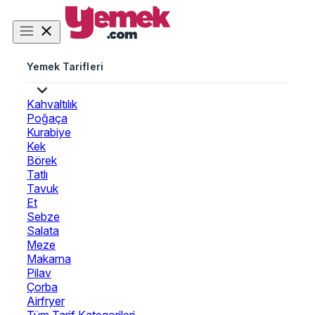
Yemek Tarifleri
Kahvaltılık
Poğaça
Kurabiye
Kek
Börek
Tatlı
Tavuk
Et
Sebze
Salata
Meze
Makarna
Pilav
Çorba
Airfryer