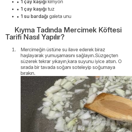
1 çay kaşığı
kimyon
1 çay kaşığı
tuz
1 su bardağı
galeta unu
Kıyma Tadında Mercimek Köftesi
Tarifi Nasıl Yapılır?
Mercimeğin üstüne su ilave ederek biraz
haşlayarak yumuşamasını sağlayın.Süzgeçten
süzerek tekrar yıkayın,kara suyunu iyice atsın. O
sırada bir tavada soğanı soteleyip soğumaya
bırakın.