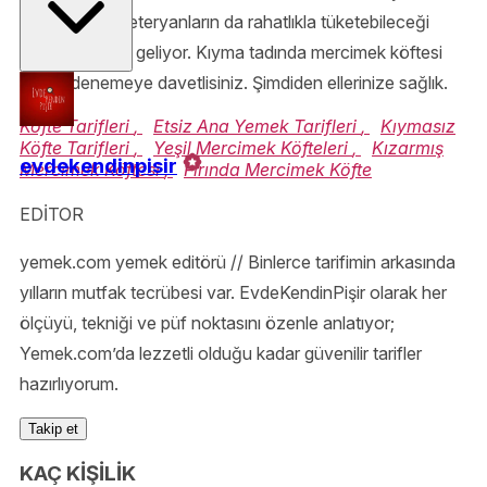
ekonomik. Vejeteryanların da rahatlıkla tüketebileceği
efsane bir tarif geliyor. Kıyma tadında mercimek köftesi
tarifini denemeye davetlisiniz. Şimdiden ellerinize sağlık.
Köfte Tarifleri
,
Etsiz Ana Yemek Tarifleri
,
Kıymasız
Köfte Tarifleri
,
Yeşil Mercimek Köfteleri
,
Kızarmış
evdekendinpisir
Mercimek Köftesi
,
Fırında Mercimek Köfte
EDİTOR
yemek.com yemek editörü // Binlerce tarifimin arkasında
yılların mutfak tecrübesi var. EvdeKendinPişir olarak her
ölçüyü, tekniği ve püf noktasını özenle anlatıyor;
Yemek.com’da lezzetli olduğu kadar güvenilir tarifler
hazırlıyorum.
Takip et
KAÇ KİŞİLİK