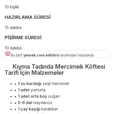
10 kişilik
HAZIRLAMA SÜRESİ
15 dakika
PİŞİRME SÜRESİ
10 dakika
Bu tarif
yemek.com editörü
tarafından hazırlandı.
Kıyma Tadında Mercimek Köftesi
Tarifi İçin Malzemeler
1 su bardağı
yeşil mercimek
1 adet
yumurta
1 adet orta boy
soğan
5-6 dal
maydanoz
1 çay kaşığı
karabiber