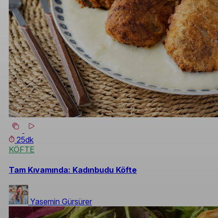
25dk
KÖFTE
Tam Kıvamında: Kadınbudu Köfte
Yasemin Gürsürer