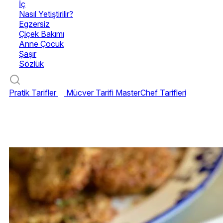
İç
Nasıl Yetiştirilir?
Egzersiz
Çiçek Bakımı
Anne Çocuk
Şaşır
Sözlük
Pratik Tarifler
Mücver Tarifi
MasterChef Tarifleri