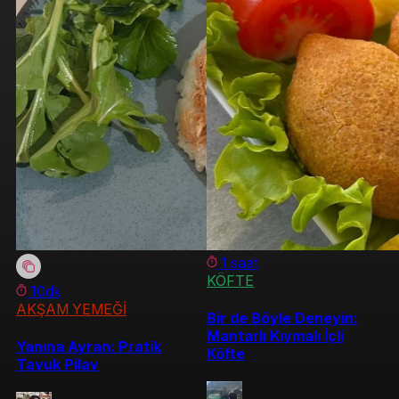
1 saat
KÖFTE
10dk
AKŞAM YEMEĞİ
Bir de Böyle Deneyin:
Mantarlı Kıymalı İçli
Yanına Ayran: Pratik
Köfte
Tavuk Pilav