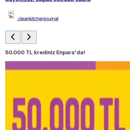
Ev
cleankitchenjournal
50.000 TL krediniz Enpara'da!