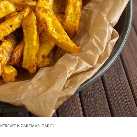
 KEREVİZ KIZARTMASI TARİFİ