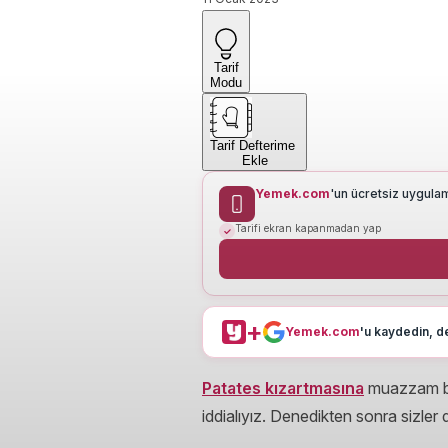
Tarif
Modu
Tarif Defterime
Ekle
Yemek.com
'un ücretsiz uygula
Tarifi ekran kapanmadan yap
+
Yemek.com
'u kaydedin, de
Patates kızartmasına
muazzam bir 
iddialıyız. Denedikten sonra sizler