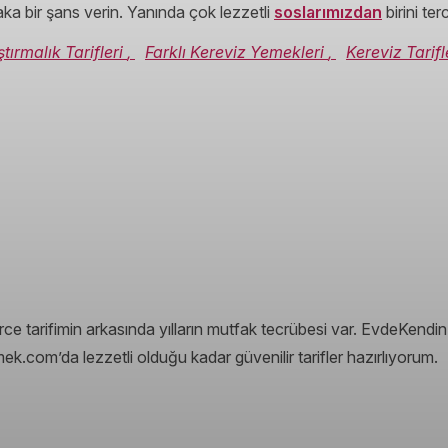
aka bir şans verin. Yanında çok lezzetli
soslarımızdan
birini ter
ştırmalık Tarifleri
,
Farklı Kereviz Yemekleri
,
Kereviz Tarifl
e tarifimin arkasında yılların mutfak tecrübesi var. EvdeKendinP
ek.com’da lezzetli olduğu kadar güvenilir tarifler hazırlıyorum.