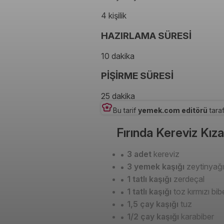
4 kişilik
HAZIRLAMA SÜRESİ
10 dakika
PİŞİRME SÜRESİ
25 dakika
Bu tarif
yemek.com editörü
taraf
Fırında Kereviz Kıza
3 adet
kereviz
3 yemek kaşığı
zeytinyağı
1 tatlı kaşığı
zerdeçal
1 tatlı kaşığı
toz kırmızı bib
1,5 çay kaşığı
tuz
1/2 çay kaşığı
karabiber