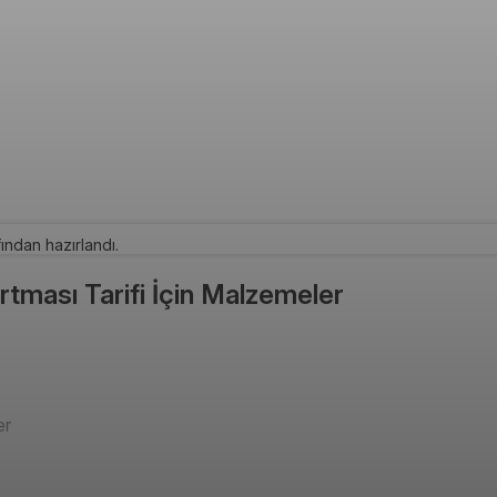
ından hazırlandı.
rtması Tarifi İçin Malzemeler
er