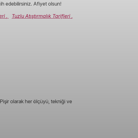
cih edebilirsiniz. Afiyet olsun!
eri
,
Tuzlu Atıştırmalık Tarifleri
,
işir olarak her ölçüyü, tekniği ve