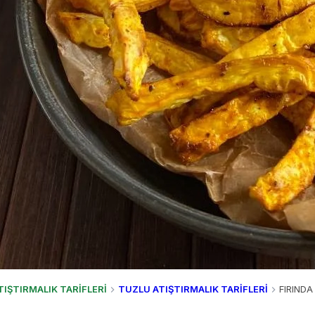
TIŞTIRMALIK TARİFLERİ
TUZLU ATIŞTIRMALIK TARİFLERİ
FIRINDA