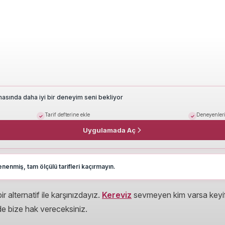
masında daha iyi bir deneyim seni bekliyor
Tarif defterine ekle
Deneyenleri
Uygulamada Aç
nenmiş, tam ölçülü tarifleri kaçırmayın.
alternatif ile karşınızdayız.
Kereviz
sevmeyen kim varsa keyif
 de bize hak vereceksiniz.