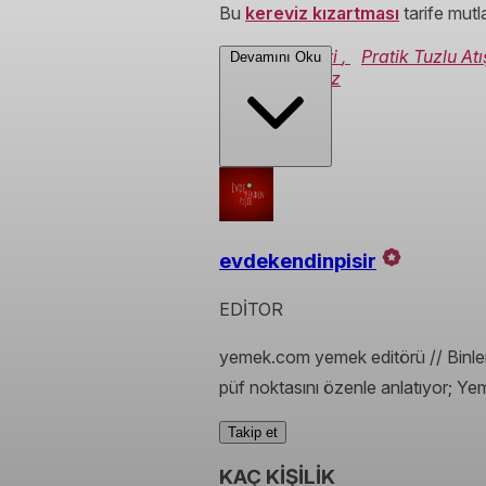
Bu
kereviz kızartması
tarife mutl
Sebze Tarifleri
,
Pratik Tuzlu Atı
Devamını Oku
Fırında Kereviz
evdekendinpisir
EDİTOR
yemek.com yemek editörü // Binlerc
püf noktasını özenle anlatıyor; Yem
Takip et
KAÇ KİŞİLİK