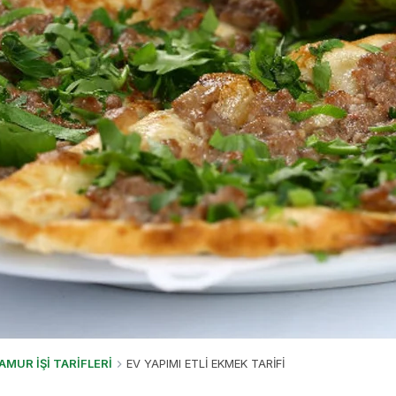
AMUR İŞİ TARİFLERİ
EV YAPIMI ETLİ EKMEK TARİFİ