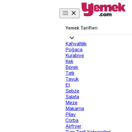
Yemek Tarifleri
Kahvaltılık
Poğaça
Kurabiye
Kek
Börek
Tatlı
Tavuk
Et
Sebze
Salata
Meze
Makarna
Pilav
Çorba
Airfryer