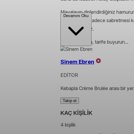
Mayalayıp dinlendirdiğiniz hamurun 
Devamını Oku
pişerken size sadece sabretmesi ka
davet ediyoruz.
Herkes hazırsa, tarife buyurun...
Sinem Ebren
EDİTOR
Kebapla Crème Brulée arası bir yer
Takip et
KAÇ KİŞİLİK
4 kişilik