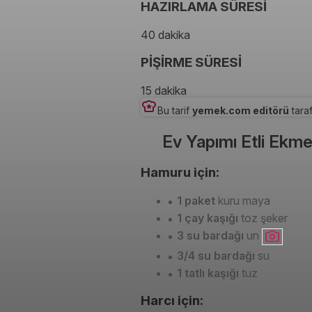
HAZIRLAMA SÜRESİ
40 dakika
PİŞİRME SÜRESİ
15 dakika
Bu tarif
yemek.com editörü
taraf
Ev Yapımı Etli Ekme
Hamuru için:
1 paket
kuru maya
1 çay kaşığı
toz şeker
3 su bardağı
un
3/4 su bardağı
su
1 tatlı kaşığı
tuz
Harcı için: