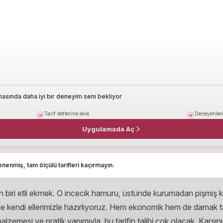
masında daha iyi bir deneyim seni bekliyor
Tarif defterine ekle
Deneyenleri
Uygulamada Aç
nenmiş, tam ölçülü tarifleri kaçırmayın.
n biri etli ekmek. O incecik hamuru, üstünde kurumadan pişmiş kı
vde kendi ellerimizle hazırlıyoruz. Hem ekonomik hem de damak ta
malzemesi ve pratik yapımıyla, bu tarifin talibi çok olacak. Karşın