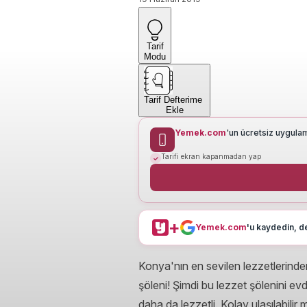
Tarif
Modu
Tarif Defterime
Ekle
Yemek.com
'un ücretsiz uygula
Tarifi ekran kapanmadan yap
+
Yemek.com
'u kaydedin, de
Konya'nın en sevilen lezzetlerinde
şöleni! Şimdi bu lezzet şölenini e
daha da lezzetli. Kolay ulaşılabilir 