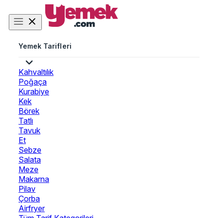
Yemek Tarifleri
Kahvaltılık
Poğaça
Kurabiye
Kek
Börek
Tatlı
Tavuk
Et
Sebze
Salata
Meze
Makarna
Pilav
Çorba
Airfryer