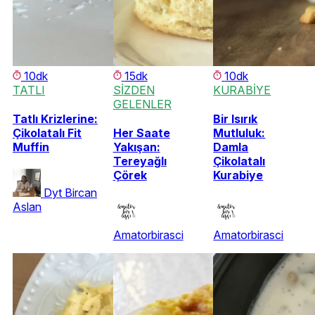
10dk
15dk
10dk
TATLI
SİZDEN
KURABİYE
GELENLER
Tatlı Krizlerine:
Bir Isırık
Çikolatalı Fit
Her Saate
Mutluluk:
Muffin
Yakışan:
Damla
Tereyağlı
Çikolatalı
Çörek
Kurabiye
Dyt Bircan
Aslan
Amatorbirasci
Amatorbirasci