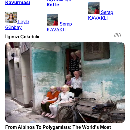
Kavurması
Köfte
Serap
KAVAKLI
Leyla
Serap
Günbay
KAVAKLI