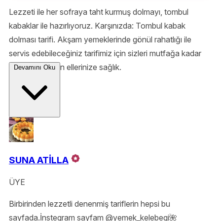
Lezzeti ile her sofraya taht kurmuş dolmayı, tombul
kabaklar ile hazırlıyoruz. Karşınızda: Tombul kabak
dolması tarifi. Akşam yemeklerinde gönül rahatlığı ile
servis edebileceğiniz tarifimiz için sizleri mutfağa kadar
alalım. Şimdiden ellerinize sağlık.
Devamını Oku
SUNA ATİLLA
ÜYE
Birbirinden lezzetli denenmiş tariflerin hepsi bu
sayfada.İnstegram sayfam @yemek_kelebegi🌺