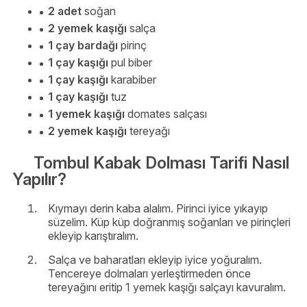
2 adet
soğan
2 yemek kaşığı
salça
1 çay bardağı
pirinç
1 çay kaşığı
pul biber
1 çay kaşığı
karabiber
1 çay kaşığı
tuz
1 yemek kaşığı
domates salçası
2 yemek kaşığı
tereyağı
Tombul Kabak Dolması Tarifi Nasıl
Yapılır?
Kıymayı derin kaba alalım. Pirinci iyice yıkayıp
süzelim. Küp küp doğranmış soğanları ve pirinçleri
ekleyip karıştıralım.
Salça ve baharatları ekleyip iyice yoğuralım.
Tencereye dolmaları yerleştirmeden önce
tereyağını eritip 1 yemek kaşığı salçayı kavuralım.