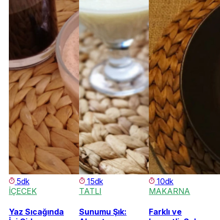
5dk
15dk
10dk
İÇECEK
TATLI
MAKARNA
Yaz Sıcağında
Sunumu Şık:
Farklı ve