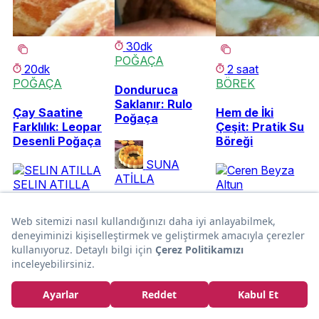
30dk
POĞAÇA
20dk
2 saat
POĞAÇA
BÖREK
Donduruca
Saklanır: Rulo
Çay Saatine
Hem de İki
Poğaça
Farklılık: Leopar
Çeşit: Pratik Su
Desenli Poğaça
Böreği
SUNA
ATİLLA
SELIN ATILLA
Ceren Beyza
Altun
Kurumsal