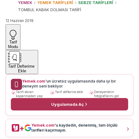
YEMEK
YEMEK TARİFLERİ
SEBZE TARİFLERİ
TOMBUL KABAK DOLMASI TARİFİ
12 Haziran 2019
Tarif
Modu
Tarif Defterime
Ekle
Yemek.com
'un ücretsiz uygulamasında daha iyi bir
deneyim seni bekliyor
Tarifi ekran
Tarif defterine ekle
Deneyenlerin
kapanmadan yap
fotoğraflarını gör
Uygulamada Aç
Yemek.com
'u kaydedin, denenmiş, tam ölçülü
+
tarifleri kaçırmayın.