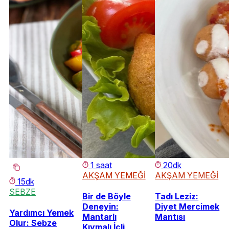
1 saat
20dk
AKŞAM YEMEĞİ
AKŞAM YEMEĞİ
15dk
SEBZE
Bir de Böyle
Tadı Leziz:
Deneyin:
Diyet Mercimek
Yardımcı Yemek
Mantarlı
Mantısı
Olur: Sebze
Kıymalı İçli