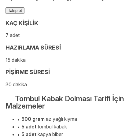
Takip et
KAÇ KİŞİLİK
7 adet
HAZIRLAMA SÜRESİ
15 dakika
PİŞİRME SÜRESİ
30 dakika
Tombul Kabak Dolması Tarifi İçin
Malzemeler
500 gram
az yağlı kıyma
5 adet
tombul kabak
5 adet
kapya biber