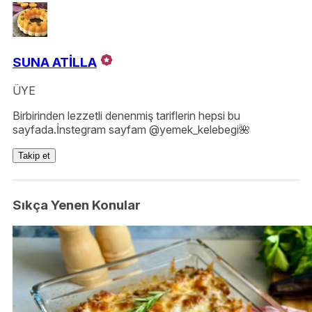
SUNA ATİLLA
ÜYE
Birbirinden lezzetli denenmiş tariflerin hepsi bu
sayfada.İnstegram sayfam @yemek_kelebegi🌺
Takip et
Sıkça Yenen Konular