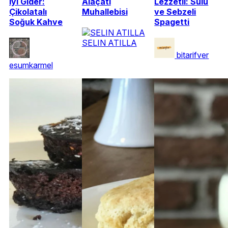
İyi Gider:
Alaçatı
Lezzetli: Sulu
Çikolatalı
Muhallebisi
ve Sebzeli
Soğuk Kahve
Spagetti
SELIN ATILLA
bitarifver
esumkarmel