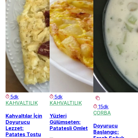
5dk
5dk
KAHVALTILIK
KAHVALTILIK
15dk
ÇORBA
Kahvaltılar İçin
Yüzleri
Doyurucu
Gülümseten:
Doyurucu
Lezzet:
Patatesli Omlet
Başlangıç:
Patates Tostu
Ferah Soğuk