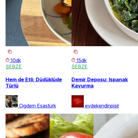
10dk
15dk
SEBZE
SEBZE
Hem de Etli: Düdüklüde
Demir Deposu: Ispanak
Türlü
Kavurma
Çigdem Esastürk
evdekendinpisir