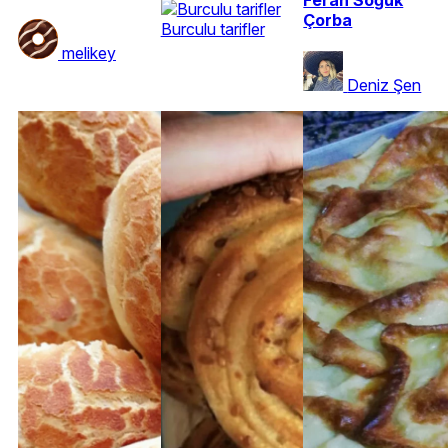
Çorba
Burculu tarifler
melikey
Deniz Şen