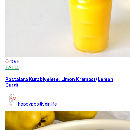
10dk
TATLI
Pastalara Kurabiyelere: Limon Kreması (Lemon
Curd)
happypositiveinlife