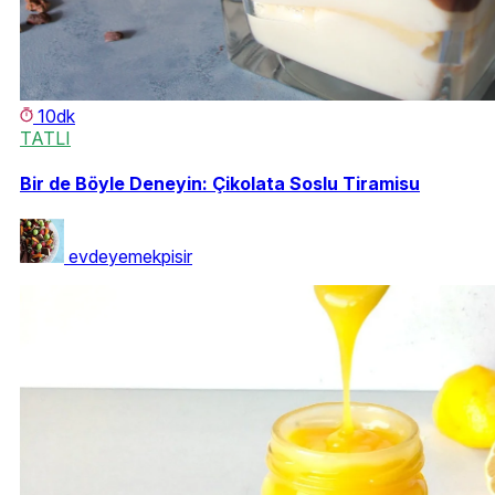
10dk
TATLI
Bir de Böyle Deneyin: Çikolata Soslu Tiramisu
evdeyemekpisir