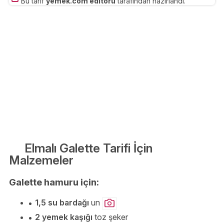
Bu tarif
yemek.com editörü
tarafından hazırlandı.
Elmalı Galette Tarifi İçin
Malzemeler
Galette hamuru için:
1,5 su bardağı
un
2 yemek kaşığı
toz şeker