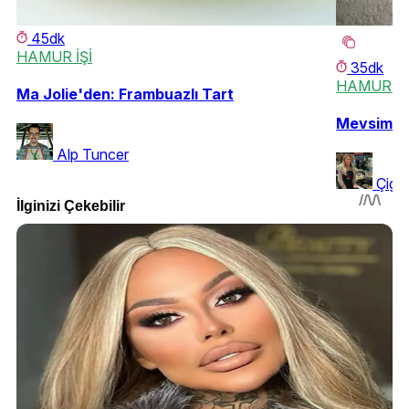
45dk
HAMUR İŞİ
35dk
HAMUR İŞ
Ma Jolie'den: Frambuazlı Tart
Mevsim Gü
Alp Tuncer
Çigd