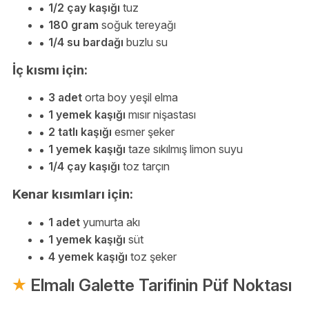
1/2 çay kaşığı
tuz
180 gram
soğuk tereyağı
1/4 su bardağı
buzlu su
İç kısmı için:
3 adet
orta boy yeşil elma
1 yemek kaşığı
mısır nişastası
2 tatlı kaşığı
esmer şeker
1 yemek kaşığı
taze sıkılmış limon suyu
1/4 çay kaşığı
toz tarçın
Kenar kısımları için:
1 adet
yumurta akı
1 yemek kaşığı
süt
4 yemek kaşığı
toz şeker
Elmalı Galette Tarifinin Püf Noktası