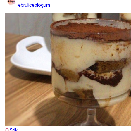
ebruliceblogum
5dk