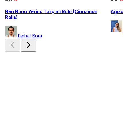
Ben Bunu Yerim: Tarçınlı Rulo (Cinnamon
Ağızda 
Rolls)
Eg
Ferhat Bora