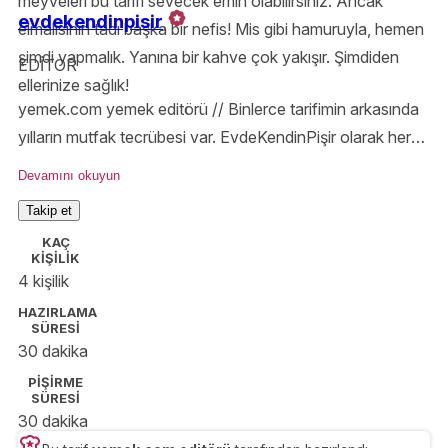
meyveleri bu tarifi sevecek emin olabilirsiniz. Ancak
evdekendinpisir
elmalısının tadı başka bir nefis! Mis gibi hamuruyla, hemen
şimdi yapmalık. Yanına bir kahve çok yakışır. Şimdiden
EDİTOR
ellerinize sağlık!
yemek.com yemek editörü // Binlerce tarifimin arkasında
yılların mutfak tecrübesi var. EvdeKendinPişir olarak her
ölçüyü, tekniği ve püf noktasını özenle anlatıyor;
Devamını okuyun
Yemek.com’da lezzetli olduğu kadar güvenilir tarifler
Takip et
hazırlıyorum.
KAÇ
KİŞİLİK
4 kişilik
HAZIRLAMA
SÜRESİ
30 dakika
PİŞİRME
SÜRESİ
30 dakika