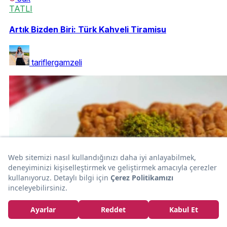
TATLI
Artık Bizden Biri: Türk Kahveli Tiramisu
tariflergamzeli