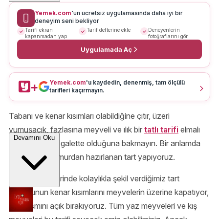
Yemek.com
'un ücretsiz uygulamasında daha iyi bir
deneyim seni bekliyor
Tarifi ekran
Tarif defterine ekle
Deneyenlerin
kapanmadan yap
fotoğraflarını gör
Uygulamada Aç
Yemek.com
'u kaydedin, denenmiş, tam ölçülü
+
tarifleri kaçırmayın.
Tabanı ve kenar kısımları olabildiğine çıtır, üzeri
yumuşacık, fazlasına meyveli ve ılık bir
tatlı tarifi
elmalı
Devamını Oku
galette. Adının galette olduğuna bakmayın. Bir anlamda
tabanı ince hamurdan hazırlanan tart yapıyoruz.
Yağlı kağıt üzerinde kolaylıkla şekil verdiğimiz tart
hamurunun kenar kısımlarını meyvelerin üzerine kapatıyor,
orta kısmını açık bırakıyoruz. Tüm yaz meyveleri ve kış