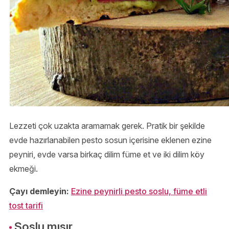
Lezzeti çok uzakta aramamak gerek. Pratik bir şekilde
evde hazırlanabilen pesto sosun içerisine eklenen ezine
peyniri, evde varsa birkaç dilim füme et ve iki dilim köy
ekmeği.
Çayı demleyin:
Ezine peynirli pesto soslu, füme etli
tost tarifi
Soslu mısır