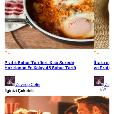
YE
YE
Pratik Sahur Tarifleri: Kısa Sürede
İftara da
Hazırlanan En Kolay 45 Sahur Tarifi
ve Pratik 
Zeynep Çetin
Zeyn