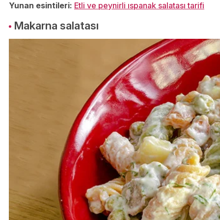
Yunan esintileri:
Etli ve peynirli ıspanak salatası tarifi
Makarna salatası