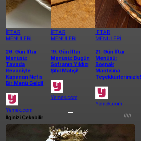
İFTAR
İFTAR
İFTAR
MENÜLERİ
MENÜLERİ
MENÜLERİ
26. Gün İftar
19. Gün İftar
21. Gün İftar
Menüsü:
Menüsü: Bugün
Menüsü:
Tavada
Sofranın Yıldızı
Boşnak
Revaniyle
Şıhıl Mahşi!
Mantısına
Kapanan Nefis
Teşekkürlerimizle
Bir Menü Geldi!
Yemek.com
Yemek.com
Yemek.com