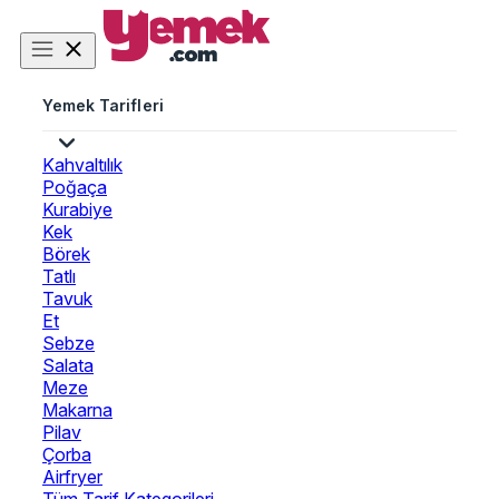
Yemek Tarifleri
Kahvaltılık
Poğaça
Kurabiye
Kek
Börek
Tatlı
Tavuk
Et
Sebze
Salata
Meze
Makarna
Pilav
Çorba
Airfryer