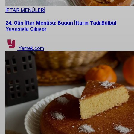
İFTAR MENÜLERİ
24. Gün İftar Menüsü: Bugün İftarın Tadı Bülbül
Yuvasıyla Çıkıyor
Yemek.com