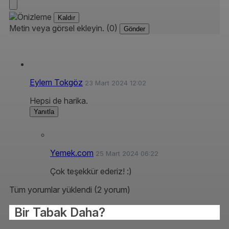
Kaldır
Metin veya görsel ekleyin. (0)
Gönder
Eylem Tokgöz
23 Mart 2024 12:02
Hepsi de harika.
Yanıtla
Yemek.com
25 Mart 2024 06:22
Çok teşekkür ederiz! :)
Tüm yorumlar yüklendi (2 yorum)
Bir Tabak Daha?