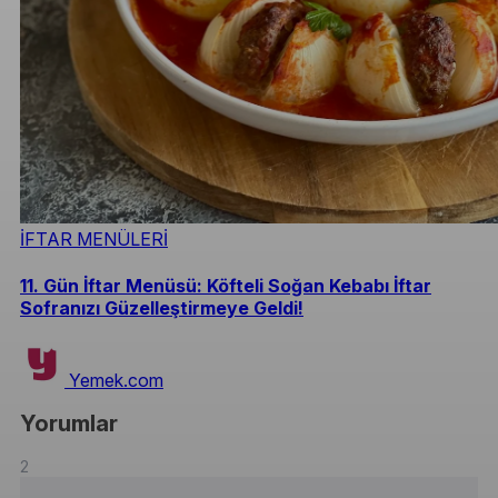
İFTAR MENÜLERİ
11. Gün İftar Menüsü: Köfteli Soğan Kebabı İftar
Sofranızı Güzelleştirmeye Geldi!
Yemek.com
Yorumlar
2