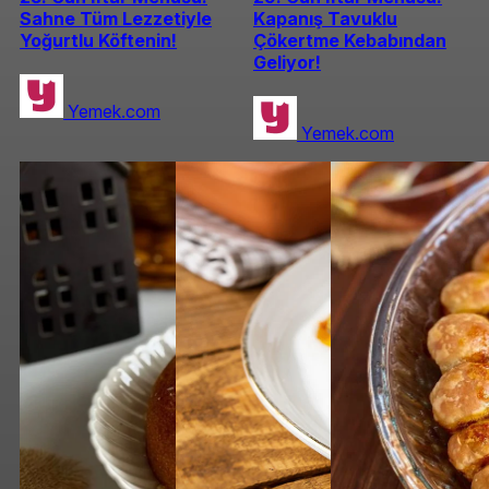
Sahne Tüm Lezzetiyle
Kapanış Tavuklu
Yoğurtlu Köftenin!
Çökertme Kebabından
Geliyor!
Yemek.com
Yemek.com