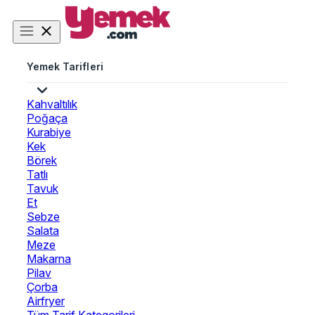
Yemek Tarifleri
Kahvaltılık
Poğaça
Kurabiye
Kek
Börek
Tatlı
Tavuk
Et
Sebze
Salata
Meze
Makarna
Pilav
Çorba
Airfryer