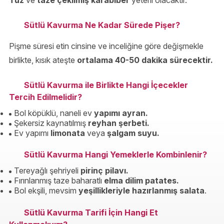
Tuz
ve
taze çekilmiş karabiber
yeterli olacaktır.
Sütlü Kavurma Ne Kadar Sürede Pişer?
Pişme süresi etin cinsine ve inceliğine göre değişmekle
birlikte, kısık ateşte
ortalama 40-50 dakika sürecektir.
Sütlü Kavurma ile Birlikte Hangi İçecekler
Tercih Edilmelidir?
Bol köpüklü, naneli ev
yapımı ayran.
Şekersiz kaynatılmış
reyhan şerbeti.
Ev yapımı
limonata
veya
şalgam suyu.
Sütlü Kavurma Hangi Yemeklerle Kombinlenir?
Tereyağlı şehriyeli
pirinç pilavı.
Fırınlanmış taze baharatlı
elma dilim patates.
Bol ekşili, mevsim
yeşillikleriyle hazırlanmış salata
.
Sütlü Kavurma Tarifi İçin Hangi Et