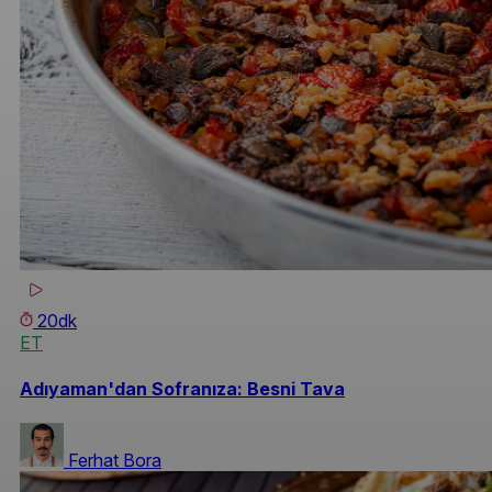
20dk
ET
Adıyaman'dan Sofranıza: Besni Tava
Ferhat Bora