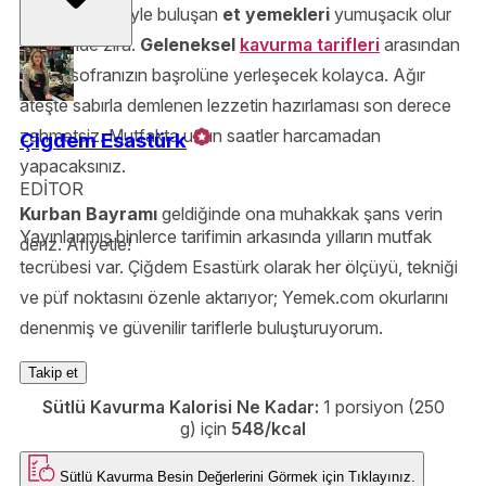
Sütün zarafetiyle buluşan
et yemekleri
yumuşacık olur
sayesinde zira.
Geleneksel
kavurma tarifleri
arasından
sıyrılıp sofranızın başrolüne yerleşecek kolayca. Ağır
ateşte sabırla demlenen lezzetin hazırlaması son derece
zahmetsiz. Mutfakta uzun saatler harcamadan
Çigdem Esastürk
yapacaksınız.
EDİTOR
Kurban Bayramı
geldiğinde ona muhakkak şans verin
Yayınlanmış binlerce tarifimin arkasında yılların mutfak
deriz. Afiyetle!
tecrübesi var. Çiğdem Esastürk olarak her ölçüyü, tekniği
ve püf noktasını özenle aktarıyor; Yemek.com okurlarını
denenmiş ve güvenilir tariflerle buluşturuyorum.
Takip et
Sütlü Kavurma Kalorisi Ne Kadar:
1 porsiyon (250
g) için
548/kcal
Sütlü Kavurma
Besin Değerlerini Görmek için
Tıklayınız.