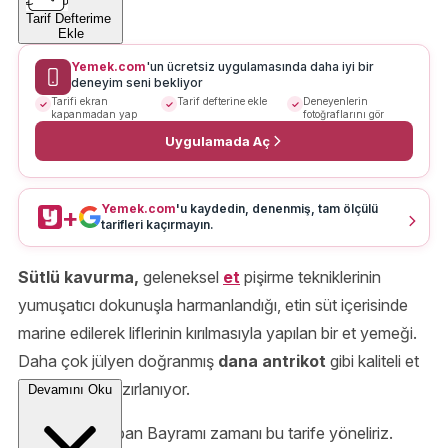
Tarif Defterime
Ekle
Yemek.com
'un ücretsiz uygulamasında daha iyi bir
deneyim seni bekliyor
Tarifi ekran
Tarif defterine ekle
Deneyenlerin
kapanmadan yap
fotoğraflarını gör
Uygulamada Aç
Yemek.com
'u kaydedin, denenmiş, tam ölçülü
+
tarifleri kaçırmayın.
Sütlü kavurma,
geleneksel
et
pişirme tekniklerinin
yumuşatıcı dokunuşla harmanlandığı, etin süt içerisinde
marine edilerek liflerinin kırılmasıyla yapılan bir et yemeği.
Daha çok jülyen doğranmış
dana antrikot
gibi kaliteli et
kesimleriyle hazırlanıyor.
Devamını Oku
Daha çok Kurban Bayramı zamanı bu tarife yöneliriz.