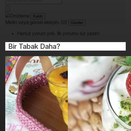
Kaldır
Metin veya görsel ekleyin. (0)
Gönder
Henüz yorum yok. İlk yorumu siz yazın!
Bir Tabak Daha?