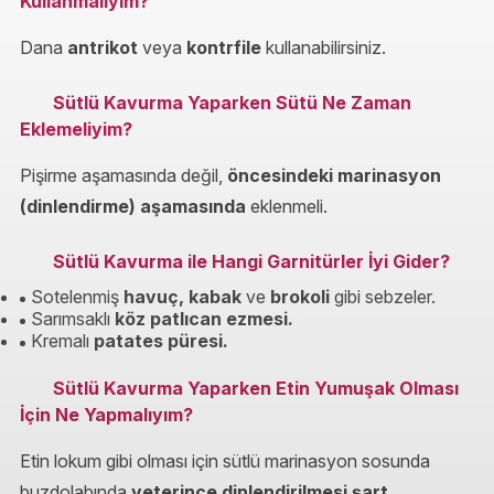
Kullanmalıyım?
Dana
antrikot
veya
kontrfile
kullanabilirsiniz.
Sütlü Kavurma Yaparken Sütü Ne Zaman
Eklemeliyim?
Pişirme aşamasında değil,
öncesindeki marinasyon
(dinlendirme) aşamasında
eklenmeli.
Sütlü Kavurma ile Hangi Garnitürler İyi Gider?
Sotelenmiş
havuç, kabak
ve
brokoli
gibi sebzeler.
Sarımsaklı
köz patlıcan ezmesi.
Kremalı
patates püresi.
Sütlü Kavurma Yaparken Etin Yumuşak Olması
İçin Ne Yapmalıyım?
Etin lokum gibi olması için sütlü marinasyon sosunda
buzdolabında
yeterince dinlendirilmesi şart.