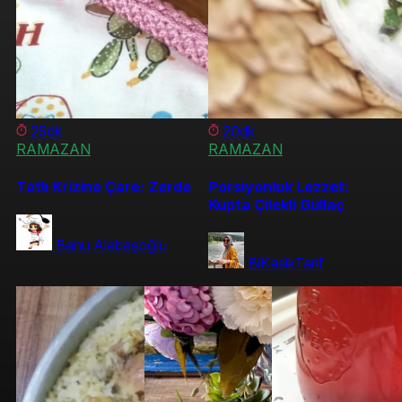
25dk
20dk
RAMAZAN
RAMAZAN
Tatlı Krizine Çare: Zerde
Porsiyonluk Lezzet:
Kupta Çilekli Güllaç
Banu Alabaşoğlu
BiKasikTarif