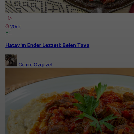
20dk
ET
Hatay'ın Ender Lezzeti: Belen Tava
Cemre Özgüzel