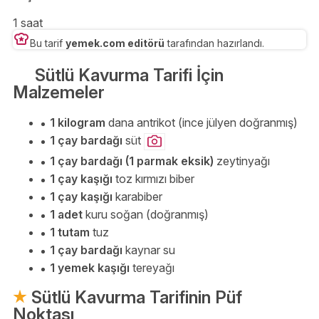
1 saat
Bu tarif
yemek.com editörü
tarafından hazırlandı.
Sütlü Kavurma Tarifi İçin
Malzemeler
1 kilogram
dana antrikot (ince jülyen doğranmış)
1 çay bardağı
süt
1 çay bardağı (1 parmak eksik)
zeytinyağı
1 çay kaşığı
toz kırmızı biber
1 çay kaşığı
karabiber
1 adet
kuru soğan (doğranmış)
1 tutam
tuz
1 çay bardağı
kaynar su
1 yemek kaşığı
tereyağı
Sütlü Kavurma Tarifinin Püf
Noktası