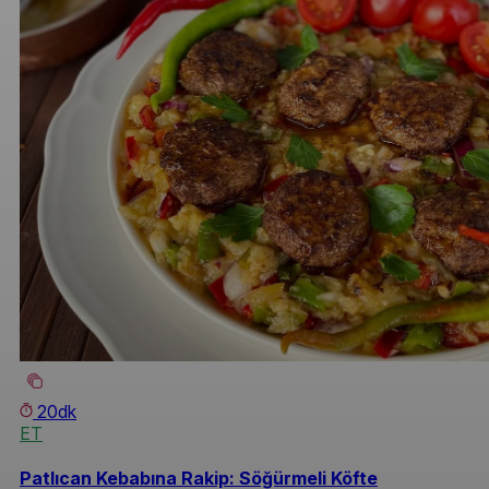
20dk
ET
Patlıcan Kebabına Rakip: Söğürmeli Köfte