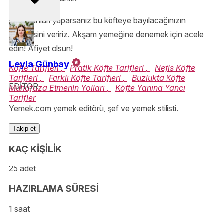
Tüm bunları yaparsanız bu köfteye bayılacağınızın
garantisini veririz. Akşam yemeğine denemek için acele
edin! Afiyet olsun!
Leyla Günbay
Köfte Tarifleri
,
Pratik Köfte Tarifleri
,
Nefis Köfte
Tarifleri
,
Farklı Köfte Tarifleri
,
Buzlukta Köfte
EDİTOR
Muhafaza Etmenin Yolları
,
Köfte Yanına Yancı
Tarifler
Yemek.com yemek editörü, şef ve yemek stilisti.
Takip et
KAÇ KİŞİLİK
25 adet
HAZIRLAMA SÜRESİ
1 saat