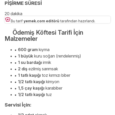
PİŞİRME SÜRESİ
20 dakika
Bu tarif
yemek.com editörü
tarafından hazırlandı.
Ödemiş Köftesi Tarifi İçin
Malzemeler
600 gram
kıyma
1 büyük
kuru soğan (rendelenmiş)
1 su bardağı
irmik
2 diş
ezilmiş sarımsak
1 tatlı kaşığı
toz kırmızı biber
1/2 tatlı kaşığı
kimyon
1,5 çay kaşığı
karabiber
1/2 tatlı kaşığı
tuz
Servisi İçin: