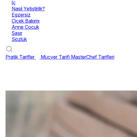
İç
Nasıl Yetiştirilir?
Egzersiz
Çiçek Bakımı
Anne Çocuk
Şaşır
Sözlük
Pratik Tarifler
Mücver Tarifi
MasterChef Tarifleri