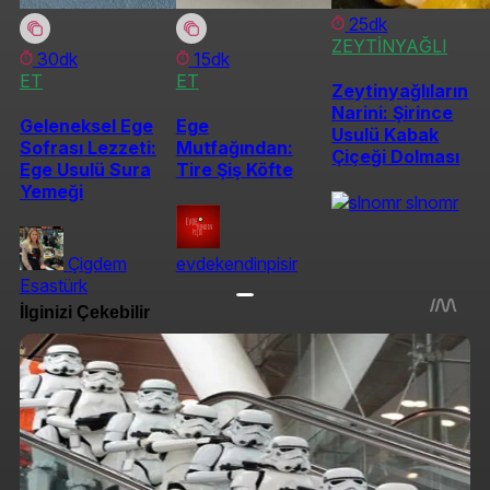
25dk
ZEYTİNYAĞLI
30dk
15dk
ET
ET
Zeytinyağlıların
Narini: Şirince
Geleneksel Ege
Ege
Usulü Kabak
Sofrası Lezzeti:
Mutfağından:
Çiçeği Dolması
Ege Usulü Sura
Tire Şiş Köfte
Yemeği
slnomr
Çigdem
evdekendinpisir
Esastürk