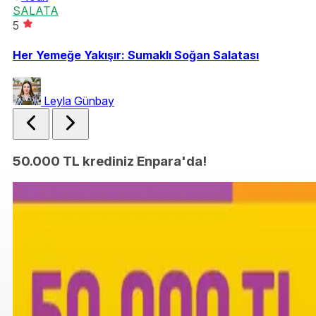
SALATA
M
5
4.
Her Yemeğe Yakışır: Sumaklı Soğan Salatası
Ce
Leyla Günbay
50.000 TL krediniz Enpara'da!