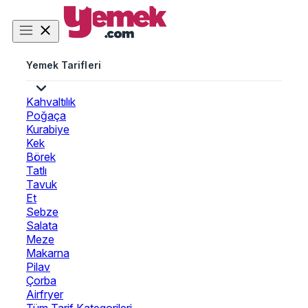
Yemek Tarifleri
Kahvaltılık
Poğaça
Kurabiye
Kek
Börek
Tatlı
Tavuk
Et
Sebze
Salata
Meze
Makarna
Pilav
Çorba
Airfryer