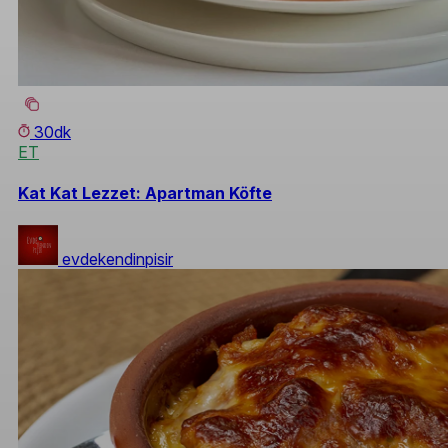
30dk
ET
Kat Kat Lezzet: Apartman Köfte
evdekendinpisir