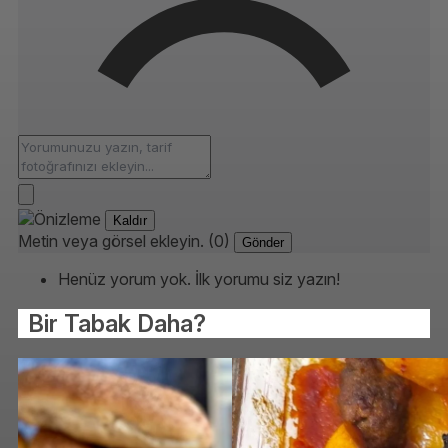
Kaldır
Metin veya görsel ekleyin. (0)
Gönder
Henüz yorum yok. İlk yorumu siz yazın!
Bir Tabak Daha?