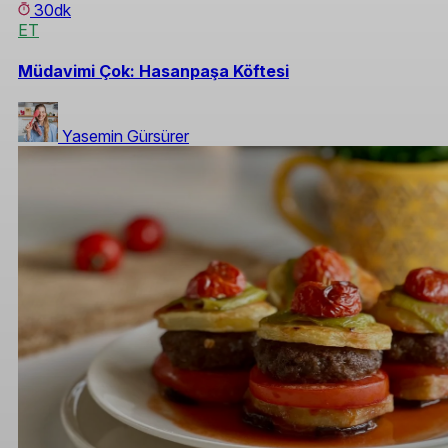
30dk
ET
Müdavimi Çok: Hasanpaşa Köftesi
Yasemin Gürsürer