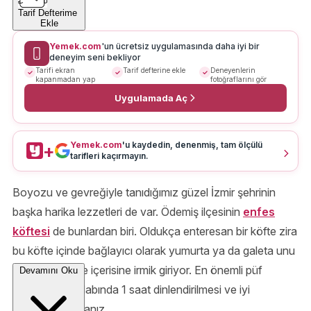
Tarif Defterime
Ekle
Yemek.com
'un ücretsiz uygulamasında daha iyi bir
deneyim seni bekliyor
Tarifi ekran
Tarif defterine ekle
Deneyenlerin
kapanmadan yap
fotoğraflarını gör
Uygulamada Aç
Yemek.com
'u kaydedin, denenmiş, tam ölçülü
+
tarifleri kaçırmayın.
Boyozu ve gevreğiyle tanıdığımız güzel İzmir şehrinin
başka harika lezzetleri de var. Ödemiş ilçesinin
enfes
köftesi
de bunlardan biri. Oldukça enteresan bir köfte zira
bu köfte içinde bağlayıcı olarak yumurta ya da galeta unu
kullanılmıyor ve içerisine irmik giriyor. En önemli püf
Devamını Oku
noktası buzdolabında 1 saat dinlendirilmesi ve iyi
yoğurmuş olmanız.