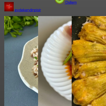
Osllem
evdekendinpisir