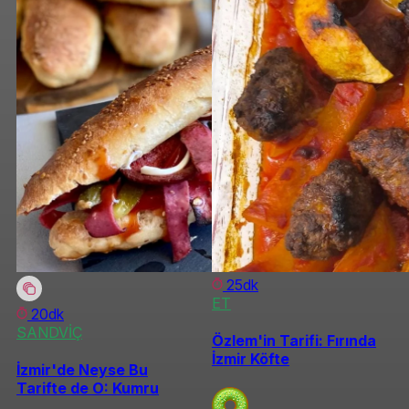
25dk
ET
20dk
SANDVİÇ
Özlem'in Tarifi: Fırında
İzmir Köfte
İzmir'de Neyse Bu
Tarifte de O: Kumru