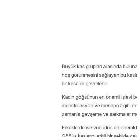
Büyük kas grupları arasında bulunan
hoş görünmesini sağlayan bu kaslar
bir kese ile çevrelenir.
Kadın göğsünün en önemli işlevi be
menstruasyon ve menapoz gibi dön
zamanla gevşeme ve sarkmalar mey
Erkeklerde ise vücudun en önemli k
Göğüs kaslarını etkili bir şekilde ça