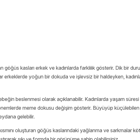
 göğüs kasları erkek ve kadınlarda farklılık gösterir. Dik bir d
 erkeklerde yoğun bir dokuda ve işlevsiz bir haldeyken, kadınl
beğin beslenmesi olarak açıklanabilir. Kadınlarda yaşam süresi 
emlerde meme dokusu değişim gösterir. Büyüyüp küçülebilen d
dana gelebilir.
ısmını oluşturan göğüs kaslarındaki yağlanma ve sarkmalar kötü
lıştırarak sıkı ve formda bir görünüme sahip olabilirsiniz.