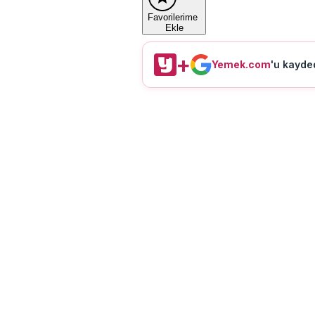
Favorilerime
Ekle
+
Yemek.com
'u kayded