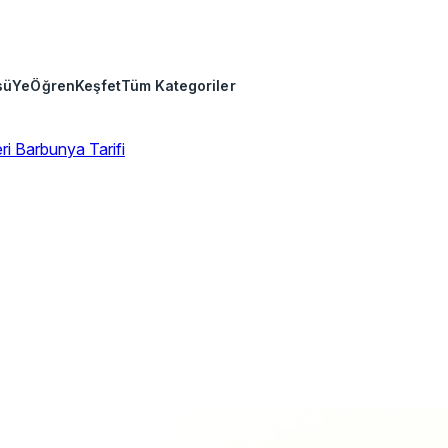
sü
Ye
Öğren
Keşfet
Tüm Kategoriler
eri
Barbunya Tarifi