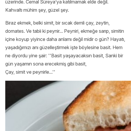
üzerinde. Cemal Süreya’ya katılmamak elde değil.
Kahvaltı mühim şey, güzel şey.
Biraz ekmek, belki simit, bir sıcak demli çay, zeytin,
domates. Ve tabii ki peynir... Peyniri, ekmeğe sarıp, simitin
içine koyup yiyince daha anlamı değil midir o gün? Hayatı,
yaşadığımızı anı güzelleştirmek işte böylesine basit. Hem
ne diyordu yine şair: ''Basit yaşayacaksın basit, Sanki bir
gün yaşamın sona erecekmiş gibi basit,
Çay, simit ve peynirle...''