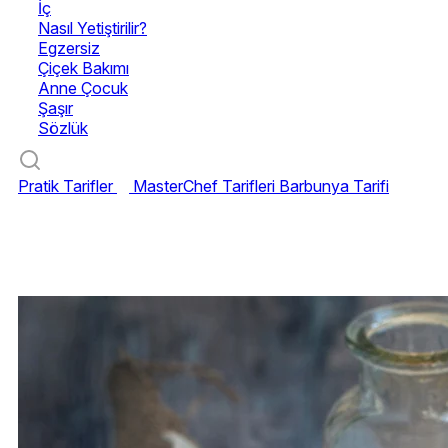
İç
Nasıl Yetiştirilir?
Egzersiz
Çiçek Bakımı
Anne Çocuk
Şaşır
Sözlük
Pratik Tarifler
MasterChef Tarifleri
Barbunya Tarifi