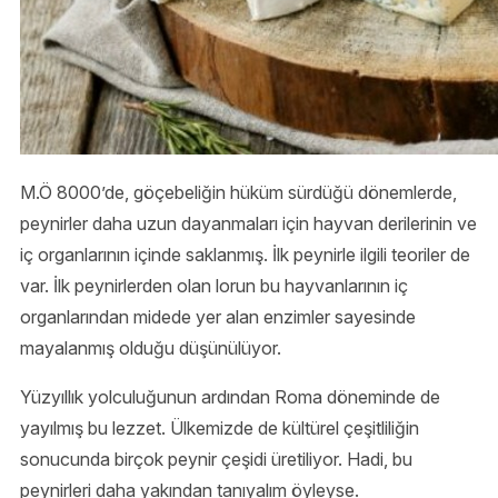
M.Ö 8000’de, göçebeliğin hüküm sürdüğü dönemlerde,
peynirler daha uzun dayanmaları için hayvan derilerinin ve
iç organlarının içinde saklanmış. İlk peynirle ilgili teoriler de
var. İlk peynirlerden olan lorun bu hayvanlarının iç
organlarından midede yer alan enzimler sayesinde
mayalanmış olduğu düşünülüyor.
Yüzyıllık yolculuğunun ardından Roma döneminde de
yayılmış bu lezzet. Ülkemizde de kültürel çeşitliliğin
sonucunda birçok peynir çeşidi üretiliyor. Hadi, bu
peynirleri daha yakından tanıyalım öyleyse.