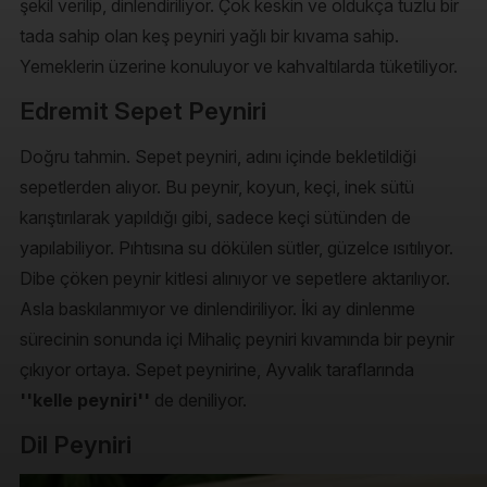
şekil verilip, dinlendiriliyor. Çok keskin ve oldukça tuzlu bir
tada sahip olan keş peyniri yağlı bir kıvama sahip.
Yemeklerin üzerine konuluyor ve kahvaltılarda tüketiliyor.
Edremit Sepet Peyniri
Doğru tahmin. Sepet peyniri, adını içinde bekletildiği
sepetlerden alıyor. Bu peynir, koyun, keçi, inek sütü
karıştırılarak yapıldığı gibi, sadece keçi sütünden de
yapılabiliyor. Pıhtısına su dökülen sütler, güzelce ısıtılıyor.
Dibe çöken peynir kitlesi alınıyor ve sepetlere aktarılıyor.
Asla baskılanmıyor ve dinlendiriliyor. İki ay dinlenme
sürecinin sonunda içi Mihaliç peyniri kıvamında bir peynir
çıkıyor ortaya. Sepet peynirine, Ayvalık taraflarında
''kelle peyniri''
de deniliyor.
Dil Peyniri