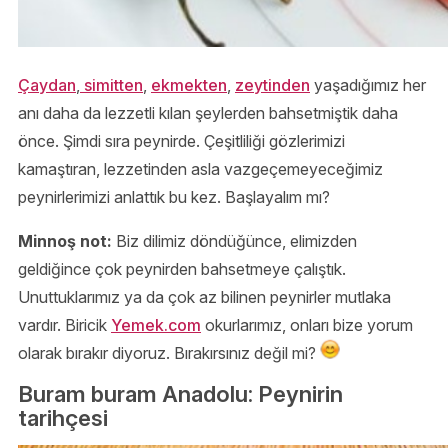
Çaydan
,
simitten
,
ekmekten
,
zeytinden
yaşadığımız her
anı daha da lezzetli kılan şeylerden bahsetmiştik daha
önce. Şimdi sıra peynirde. Çeşitliliği gözlerimizi
kamaştıran, lezzetinden asla vazgeçemeyeceğimiz
peynirlerimizi anlattık bu kez. Başlayalım mı?
Minnoş not:
Biz dilimiz döndüğünce, elimizden
geldiğince çok peynirden bahsetmeye çalıştık.
Unuttuklarımız ya da çok az bilinen peynirler mutlaka
vardır. Biricik
Yemek.com
okurlarımız, onları bize yorum
olarak bırakır diyoruz. Bırakırsınız değil mi?
Buram buram Anadolu: Peynirin
tarihçesi