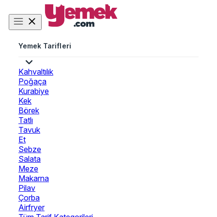
Yemek Tarifleri
Kahvaltılık
Poğaça
Kurabiye
Kek
Börek
Tatlı
Tavuk
Et
Sebze
Salata
Meze
Makarna
Pilav
Çorba
Airfryer