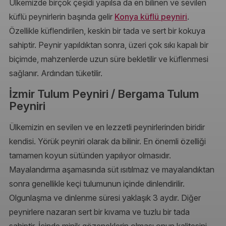
Ülkemizde birçok çeşidi yapılsa da en bilinen ve sevilen
küflü peynirlerin başında gelir
Konya küflü peyniri
.
Özellikle küflendirilen, keskin bir tada ve sert bir kokuya
sahiptir. Peynir yapıldıktan sonra, üzeri çok sıkı kapalı bir
biçimde, mahzenlerde uzun süre bekletilir ve küflenmesi
sağlanır. Ardından tüketilir.
İzmir Tulum Peyniri / Bergama Tulum
Peyniri
Ülkemizin en sevilen ve en lezzetli peynirlerinden biridir
kendisi. Yörük peyniri olarak da bilinir. En önemli özelliği
tamamen koyun sütünden yapılıyor olmasıdır.
Mayalandırma aşamasında süt ısıtılmaz ve mayalandıktan
sonra genellikle keçi tulumunun içinde dinlendirilir.
Olgunlaşma ve dinlenme süresi yaklaşık 3 aydır. Diğer
peynirlere nazaran sert bir kıvama ve tuzlu bir tada
sahiptir. İçinde minik gözeneklerin olması onun kalitesini