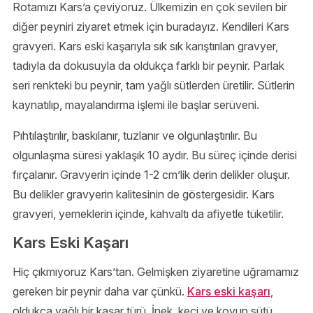
Rotamızı Kars’a çeviyoruz. Ülkemizin en çok sevilen bir
diğer peyniri ziyaret etmek için buradayız. Kendileri Kars
gravyeri. Kars eski kaşarıyla sık sık karıştırılan gravyer,
tadıyla da dokusuyla da oldukça farklı bir peynir. Parlak
seri renkteki bu peynir, tam yağlı sütlerden üretilir. Sütlerin
kaynatılıp, mayalandırma işlemi ile başlar serüveni.
Pıhtılaştırılır, baskılanır, tuzlanır ve olgunlaştırılır. Bu
olgunlaşma süresi yaklaşık 10 aydır. Bu süreç içinde derisi
fırçalanır. Gravyerin içinde 1-2 cm’lik derin delikler oluşur.
Bu delikler gravyerin kalitesinin de göstergesidir. Kars
gravyeri, yemeklerin içinde, kahvaltı da afiyetle tüketilir.
Kars Eski Kaşarı
Hiç çıkmıyoruz Kars’tan. Gelmişken ziyaretine uğramamız
gereken bir peynir daha var çünkü.
Kars eski kaşarı
,
oldukça yağlı bir kaşar türü. İnek, keçi ve koyun sütü