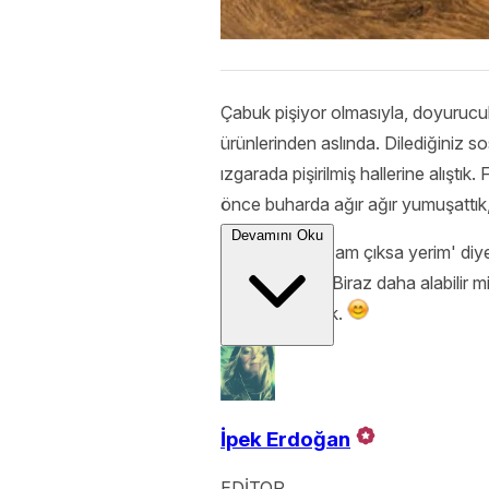
Çabuk pişiyor olmasıyla, doyurucu
ürünlerinden aslında. Dilediğiniz so
ızgarada pişirilmiş hallerine alışt
önce buharda ağır ağır yumuşattık,
Devamını Oku
'Denizden babam çıksa yerim' diyenl
tarifini isteyip 'Biraz daha alabilir 
Ellerinize sağlık.
İpek Erdoğan
EDİTOR