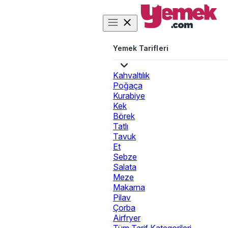
Yemek Tarifleri
Kahvaltılık
Poğaça
Kurabiye
Kek
Börek
Tatlı
Tavuk
Et
Sebze
Salata
Meze
Makarna
Pilav
Çorba
Airfryer