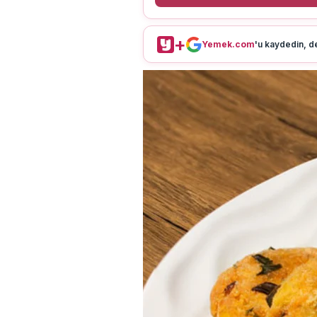
+
Yemek.com
'u kaydedin, de