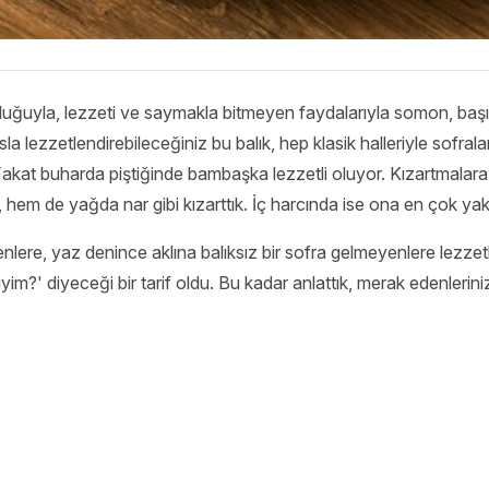
luğuyla, lezzeti ve saymakla bitmeyen faydalarıyla somon, başı
sla lezzetlendirebileceğiniz bu balık, hep klasik halleriyle sofral
ık. Fakat buharda piştiğinde bambaşka lezzetli oluyor. Kızartmalar
 hem de yağda nar gibi kızarttık. İç harcında ise ona en çok yak
ere, yaz denince aklına balıksız bir sofra gelmeyenlere lezzetli 
miyim?' diyeceği bir tarif oldu. Bu kadar anlattık, merak edenleriniz