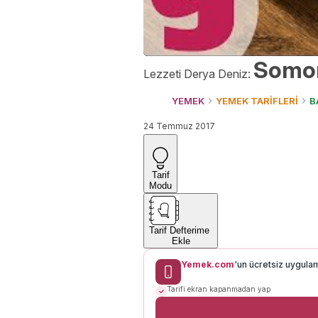
Somon
Lezzeti Derya Deniz:
YEMEK
YEMEK TARİFLERİ
B
24 Temmuz 2017
Tarif
Modu
Tarif Defterime
Ekle
Yemek.com
'un ücretsiz uygula
Tarifi ekran kapanmadan yap