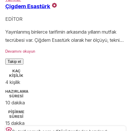
Çigdem Esastürk
EDİTOR
Yayınlanmış binlerce tarifimin arkasında yılların mutfak
tecrübesi var. Çiğdem Esastürk olarak her ölçüyü, tekniği
ve püf noktasını özenle aktarıyor; Yemek.com okurlarını
Devamını okuyun
denenmiş ve güvenilir tariflerle buluşturuyorum.
Takip et
KAÇ
KİŞİLİK
4 kişilik
HAZIRLAMA
SÜRESİ
10 dakika
PİŞİRME
SÜRESİ
15 dakika