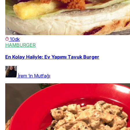
10dk
HAMBURGER
En Kolay Haliyle: Ev Yapımı Tavuk Burger
İrem ‘in Mutfağı