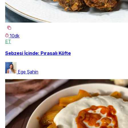
10dk
ET
Sebzesi İçinde: Pırasalı Köfte
Ege Şahin