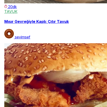
20dk
TAVUK
Mısır Gevreğiyle Kaplı: Çıtır Tavuk
sevimsef