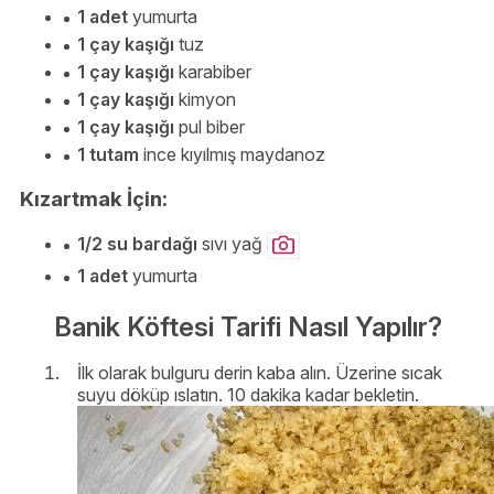
1 adet
yumurta
1 çay kaşığı
tuz
1 çay kaşığı
karabiber
1 çay kaşığı
kimyon
1 çay kaşığı
pul biber
1 tutam
ince kıyılmış maydanoz
Kızartmak İçin:
1/2 su bardağı
sıvı yağ
1 adet
yumurta
Banik Köftesi Tarifi Nasıl Yapılır?
İlk olarak bulguru derin kaba alın. Üzerine sıcak
suyu döküp ıslatın. 10 dakika kadar bekletin.