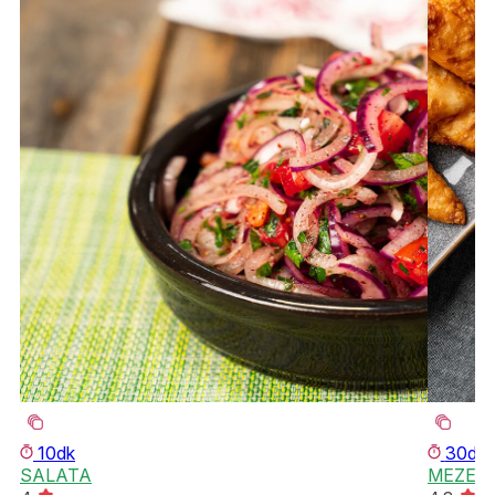
10dk
30dk
SALATA
MEZE