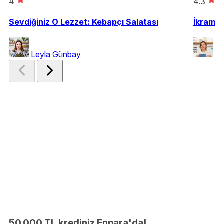
4
4.3
Sevdiğiniz O Lezzet: Kebapçı Salatası
İkramla
Leyla Günbay
Ay
50.000 TL krediniz Enpara'da!