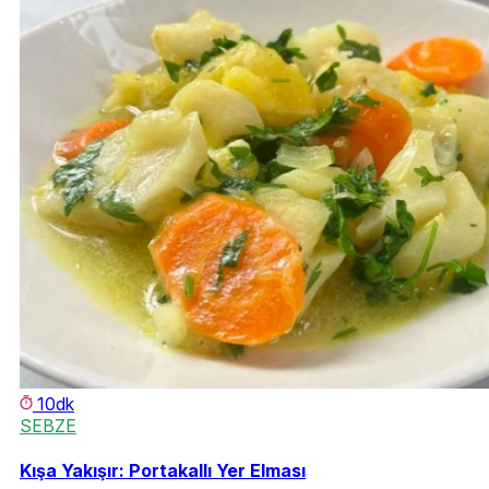
10dk
SEBZE
Kışa Yakışır: Portakallı Yer Elması