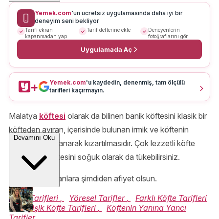
Yemek.com
'un ücretsiz uygulamasında daha iyi bir
deneyim seni bekliyor
Tarifi ekran
Tarif defterine ekle
Deneyenlerin
kapanmadan yap
fotoğraflarını gör
Uygulamada Aç
Yemek.com
'u kaydedin, denenmiş, tam ölçülü
+
tarifleri kaçırmayın.
Malatya
köftesi
olarak da bilinen banik köftesini klasik bir
köfteden ayıran, içerisinde bulunan irmik ve köftenin
Devamını Oku
yumurtaya bulanarak kızartılmasıdır. Çok lezzetli köfte
olan banik köftesini soğuk olarak da tükebilirsiniz.
Deneyecek olanlara şimdiden afiyet olsun.
Köfte Tarifleri
,
Yöresel Tarifler
,
Farklı Köfte Tarifleri
,
Değişik Köfte Tarifleri
,
Köftenin Yanına Yancı
Tarifler