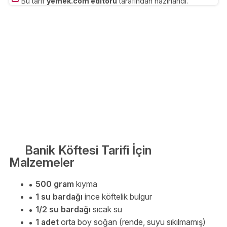
Bu tarif
yemek.com editörü
tarafından hazırlandı.
Banik Köftesi Tarifi İçin
Malzemeler
500 gram
kıyma
1 su bardağı
ince köftelik bulgur
1/2 su bardağı
sıcak su
1 adet
orta boy soğan (rende, suyu sıkılmamış)