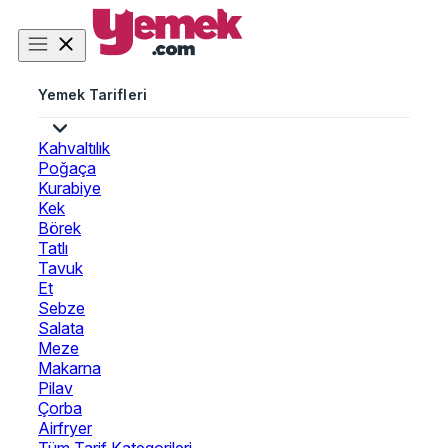
Yemek Tarifleri
Kahvaltılık
Poğaça
Kurabiye
Kek
Börek
Tatlı
Tavuk
Et
Sebze
Salata
Meze
Makarna
Pilav
Çorba
Airfryer