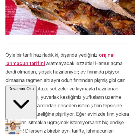
Öyle bir tarifi hazırladık ki, dışarıda yediğiniz
orijinal
lahmacun tarifini
aratmayacak lezzetle! Hamur açma
derdi olmadan, şipşak hazırlanıyor; ev fırınında pişiyor
olmasına rağmen altı aynı odun fırınından pişmiş gibi çıtır
çıtır oluyor! Taptaze sebzeler ve kıymayla hazırlanan
Devamını Oku
lahmacun harcı, yuvarlak kestiğimiz yufkaların üzerine
iyice yayılıyor. Ardından önceden ısıtılmış fırın tepsisine
dizilerek kısa süreliğine pişiriliyor. Eğer evinizde fırın yoksa
ya da fırın ısıtmakla uğraşmak istemiyorsanız hiç endişe
etmeyin! Dilerseniz birebir aynı tarifte, lahmacunları