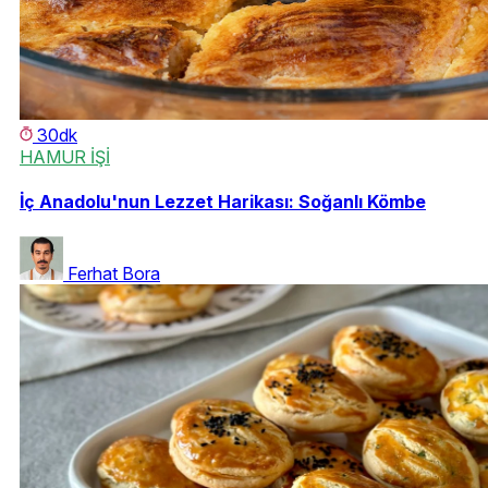
30dk
HAMUR İŞİ
İç Anadolu'nun Lezzet Harikası: Soğanlı Kömbe
Ferhat Bora