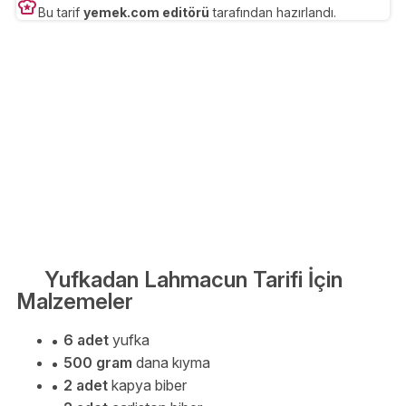
Bu tarif
yemek.com editörü
tarafından hazırlandı.
Yufkadan Lahmacun Tarifi İçin
Malzemeler
6 adet
yufka
500 gram
dana kıyma
2 adet
kapya biber