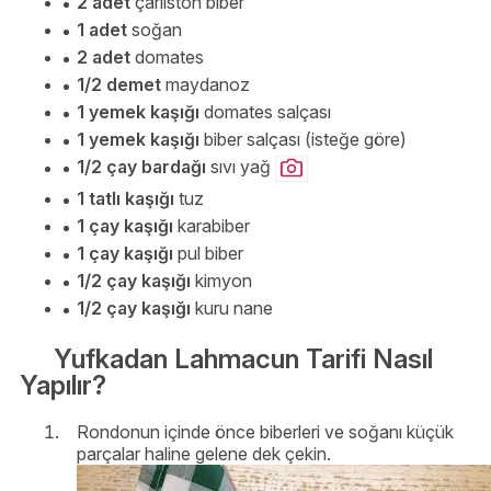
2 adet
çarliston biber
1 adet
soğan
2 adet
domates
1/2 demet
maydanoz
1 yemek kaşığı
domates salçası
1 yemek kaşığı
biber salçası (isteğe göre)
1/2 çay bardağı
sıvı yağ
1 tatlı kaşığı
tuz
1 çay kaşığı
karabiber
1 çay kaşığı
pul biber
1/2 çay kaşığı
kimyon
1/2 çay kaşığı
kuru nane
Yufkadan Lahmacun Tarifi Nasıl
Yapılır?
Rondonun içinde önce biberleri ve soğanı küçük
parçalar haline gelene dek çekin.