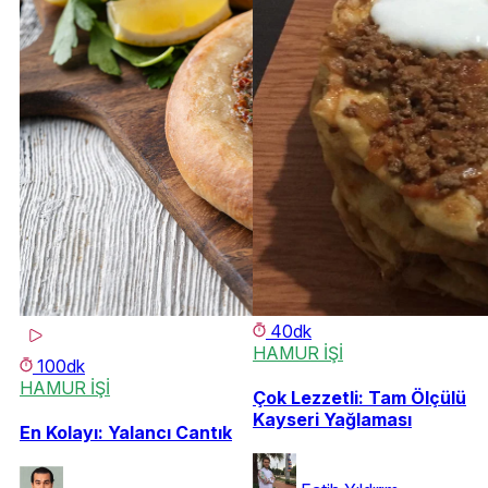
40dk
HAMUR İŞİ
100dk
HAMUR İŞİ
Çok Lezzetli: Tam Ölçülü
Kayseri Yağlaması
En Kolayı: Yalancı Cantık