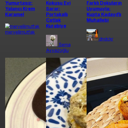
Yumurtasız:
Kokusu Evi
Farklı Dokuların
Yalancı Krem
Sarar:
Uyumuyla:
Karamel
Portakallı
Kupta Kadayıflı
Çatlak
Muhallebi
Kurabiye
merveliimutfak
dndckr
Sema
Ayvazoğlu