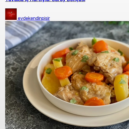
evdekendinpisir