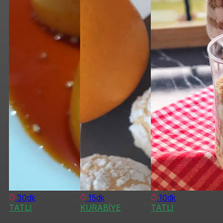
30dk
15dk
10dk
TATLI
KURABİYE
TATLI