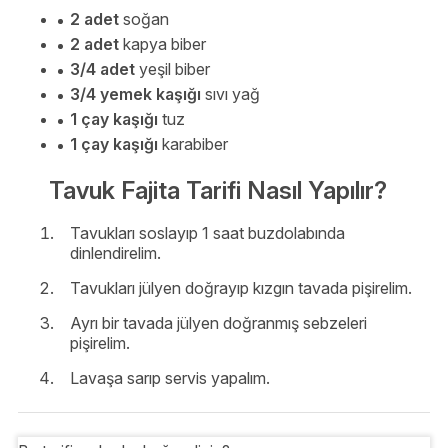
2 adet
soğan
2 adet
kapya biber
3/4 adet
yeşil biber
3/4 yemek kaşığı
sıvı yağ
1 çay kaşığı
tuz
1 çay kaşığı
karabiber
Tavuk Fajita Tarifi Nasıl Yapılır?
Tavukları soslayıp 1 saat buzdolabında
dinlendirelim.
Tavukları jülyen doğrayıp kızgın tavada pişirelim.
Ayrı bir tavada jülyen doğranmış sebzeleri
pişirelim.
Lavaşa sarıp servis yapalım.