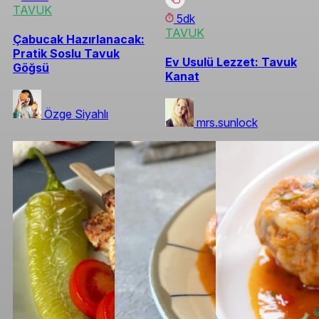
TAVUK
5dk
TAVUK
Çabucak Hazırlanacak:
Pratik Soslu Tavuk
Ev Usulü Lezzet: Tavuk
Göğsü
Kanat
Özge Siyahlı
mrs.sunlock