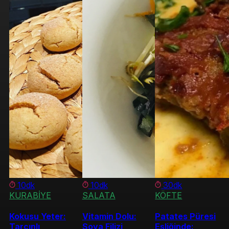
10dk
10dk
30dk
KURABİYE
SALATA
KÖFTE
Kokusu Yeter:
Vitamin Dolu:
Patates Püresi
Tarçınlı
Soya Filizi
Eşliğinde: