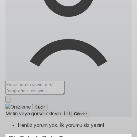
Kaldır
Metin veya görsel ekleyin. (0)
Gönder
Henüz yorum yok. İlk yorumu siz yazın!