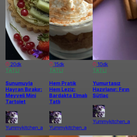
20dk
15dk
10dk
TATLI
TATLI
TATLI
Sunumuyla
Hem Pratik
Yumurtasız
Hayran Bırakır:
Hem Leziz:
Hazırlanır: Fırın
Meyveli Mini
Bardakta Elmalı
Sütlaç
Tartolet
Tatlı
Yummykitchen_a
Yummykitchen_a
Yummykitchen_a