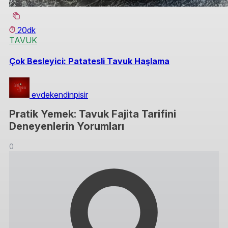
20dk
TAVUK
Çok Besleyici: Patatesli Tavuk Haşlama
evdekendinpisir
Pratik Yemek: Tavuk Fajita Tarifini
Deneyenlerin Yorumları
0