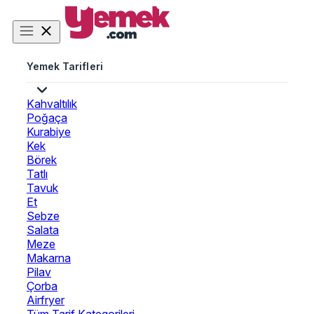
Yemek Tarifleri
Kahvaltılık
Poğaça
Kurabiye
Kek
Börek
Tatlı
Tavuk
Et
Sebze
Salata
Meze
Makarna
Pilav
Çorba
Airfryer