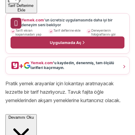
Tarif Defterime
Ekle
Yemek.com
'un ücretsiz uygulamasında daha iyi bir
deneyim seni bekliyor
Tarifi ekran
Tarif defterine ekle
Deneyenlerin
kapanmadan yap
fotoğraflarını gör
Uygulamada Aç
Yemek.com
'u kaydedin, denenmiş, tam ölçülü
+
tarifleri kaçırmayın.
Pratik yemek arayanlar için lokantayı aratmayacak
lezzette bir tarif hazırlıyoruz. Tavuk fajita öğle
yemeklerinden akşam yemeklerine kurtarıcınız olacak.
Devamını Oku