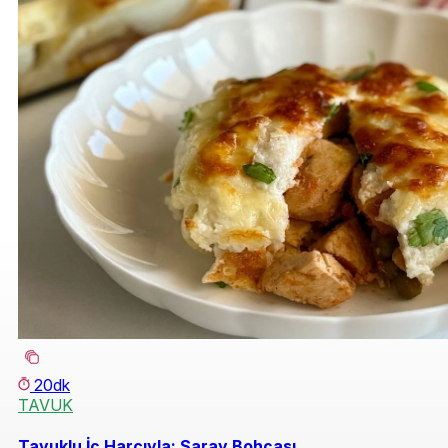
20dk
TAVUK
Tavuklu İç Harcıyla: Saray Bohçası