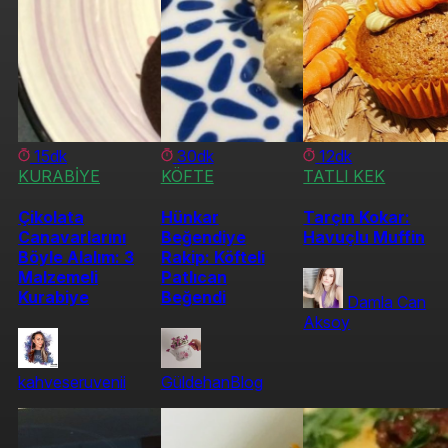
15dk
30dk
12dk
KURABİYE
KÖFTE
TATLI KEK
Çikolata
Hünkar
Tarçın Kokar:
Canavarlarını
Beğendiye
Havuçlu Muffin
Böyle Alalım: 3
Rakip: Köfteli
Malzemeli
Patlıcan
Kurabiye
Beğendi
Damla Can
Aksoy
kahveseruvenii
GüldehanBlog