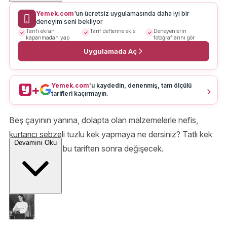
Yemek.com
'un ücretsiz uygulamasında daha iyi bir
deneyim seni bekliyor
Tarifi ekran
Tarif defterine ekle
Deneyenlerin
kapanmadan yap
fotoğraflarını gör
Uygulamada Aç
Yemek.com
'u kaydedin, denenmiş, tam ölçülü
+
tarifleri kaçırmayın.
Beş çayının yanına, dolapta olan malzemelerle nefis,
kurtarıcı sebzeli tuzlu kek yapmaya ne dersiniz? Tatlı kek
Devamını Oku
sevenlerin fikri bu tariften sonra değişecek.