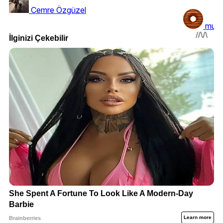
Cemre Özgüzel
mutf