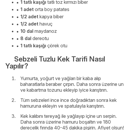
1 tatlı kaşığı
tatlı toz kırmızı biber
1 adet
orta boy patates
1/2 adet
kapya biber
1/2 adet
havuç
10 dal
maydanoz
8 dal
dereotu
1 tatlı kaşığı
çörek otu
Sebzeli Tuzlu Kek Tarifi Nasıl
Yapılır?
Yumurta, yoğurt ve yağları bir kaba alıp
baharatlarla beraber çırpın. Daha sonra üzerine un
ve kabartma tozunu ekleyip iyice karıştırın.
Tüm sebzeleri ince ince doğradıktan sonra kek
hamuruna ekleyin ve spatulayla karıştırın.
Kek kalıbını tereyağ ile yağlayıp içine un serpin.
Daha sonra üzerine hamuru boşaltın ve 180
derecelik fırında 40-45 dakika pişirin. Afiyet olsun!