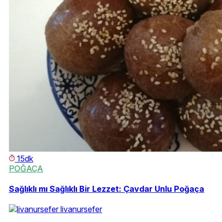
15dk
POĞAÇA
Sağlıklı mı Sağlıklı Bir Lezzet: Çavdar Unlu Poğaça
livanursefer