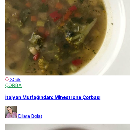
30dk
ÇORBA
İtalyan Mutfağından: Minestrone Çorbası
Dilara Bolat