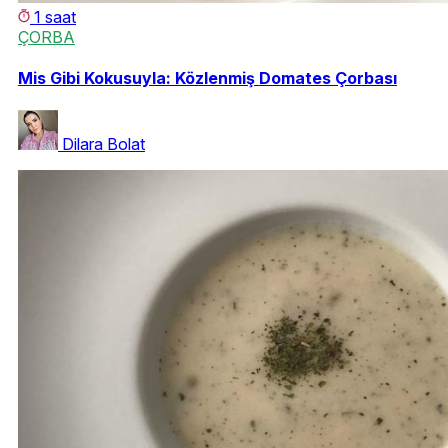
1 saat
ÇORBA
Mis Gibi Kokusuyla: Közlenmiş Domates Çorbası
Dilara Bolat