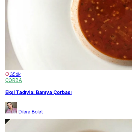
35dk
ÇORBA
Ekşi Tadıyla: Bamya Çorbası
Dilara Bolat