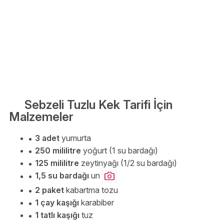
Sebzeli Tuzlu Kek Tarifi İçin
Malzemeler
3 adet
yumurta
250 mililitre
yoğurt (1 su bardağı)
125 mililitre
zeytinyağı (1/2 su bardağı)
1,5 su bardağı
un
2 paket
kabartma tozu
1 çay kaşığı
karabiber
1 tatlı kaşığı
tuz