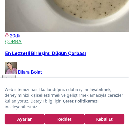
20dk
ÇORBA
En Lezzetli Birleşim: Düğün Çorbası
Dilara Bolat