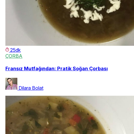
25dk
ÇORBA
Fransız Mutfağından: Pratik Soğan Çorbası
Dilara Bolat