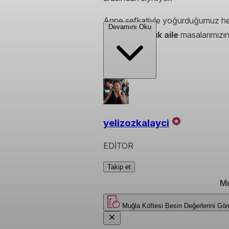
Anne şefkatiyle yoğurduğumuz her l
Devamını Oku
köfte,
kalabalık aile
masalarımızın
yelizozkalayci
EDİTOR
Takip et
Mu
Muğla Köftesi
Besin Değerlerini 