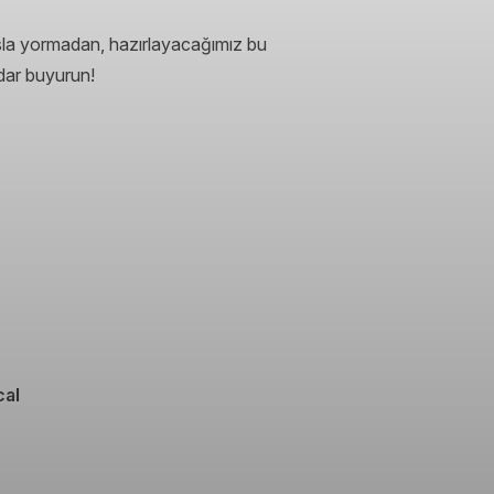
asla yormadan, hazırlayacağımız bu
adar buyurun!
cal