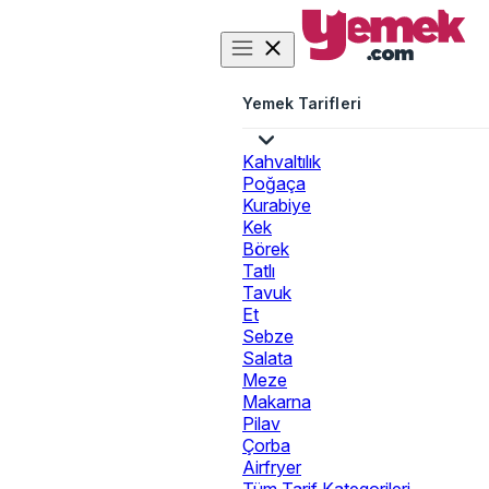
Yemek Tarifleri
Kahvaltılık
Poğaça
Kurabiye
Kek
Börek
Tatlı
Tavuk
Et
Sebze
Salata
Meze
Makarna
Pilav
Çorba
Airfryer