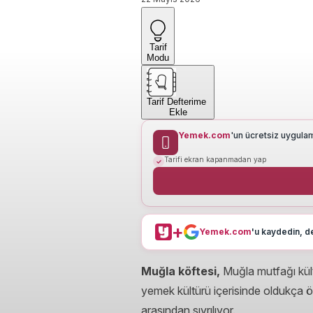
Tarif
Modu
Tarif Defterime
Ekle
Yemek.com
'un ücretsiz uygula
Tarifi ekran kapanmadan yap
+
Yemek.com
'u kaydedin, de
Muğla köftesi,
Muğla mutfağı kült
yemek kültürü içerisinde oldukça ö
arasından sıyrılıyor.