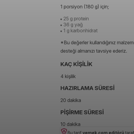
1 porsiyon (180 g) için;
25 g protein
36 g yağ
1 g karbonhidrat
*Bu değerler kullandığınız malzeme
desteği almanızı tavsiye ederiz.
KAÇ KİŞİLİK
4 kişilik
HAZIRLAMA SÜRESİ
20 dakika
PİŞİRME SÜRESİ
10 dakika
Bu tarif
yemek.com editörü
taraf