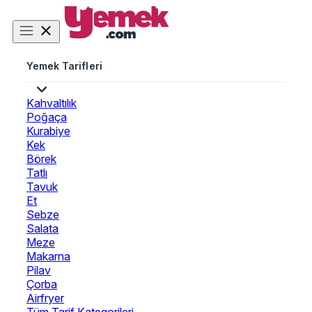
Yemek Tarifleri
Kahvaltılık
Poğaça
Kurabiye
Kek
Börek
Tatlı
Tavuk
Et
Sebze
Salata
Meze
Makarna
Pilav
Çorba
Airfryer