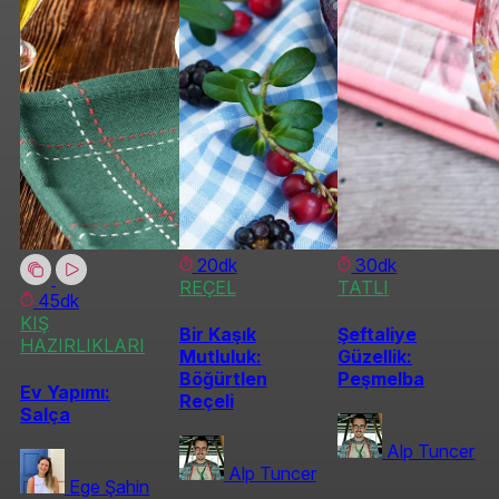
20dk
30dk
REÇEL
TATLI
45dk
KIŞ
Bir Kaşık
Şeftaliye
HAZIRLIKLARI
Mutluluk:
Güzellik:
Böğürtlen
Peşmelba
Ev Yapımı:
Reçeli
Salça
Alp Tuncer
Alp Tuncer
Ege Şahin