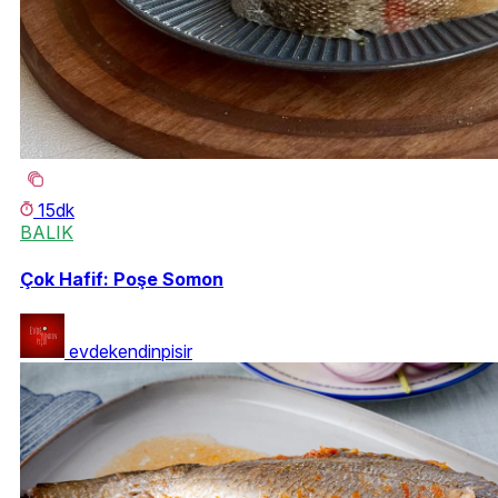
15dk
BALIK
Çok Hafif: Poşe Somon
evdekendinpisir