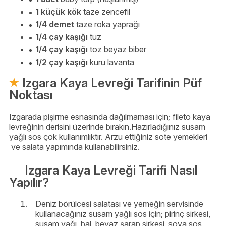
1 küçük kök
taze zencefil
1/4 demet
taze roka yaprağı
1/4 çay kaşığı
tuz
1/4 çay kaşığı
toz beyaz biber
1/2 çay kaşığı
kuru lavanta
Izgara Kaya Levreği Tarifinin Püf
Noktası
Izgarada pişirme esnasında dağılmaması için; fileto kaya
levreğinin derisini üzerinde bırakın.Hazırladığınız susam
yağlı sos çok kullanımlıktır. Arzu ettiğiniz sote yemekleri
ve salata yapımında kullanabilirsiniz.
Izgara Kaya Levreği Tarifi Nasıl
Yapılır?
Deniz börülcesi salatası ve yemeğin servisinde
kullanacağınız susam yağlı sos için; pirinç sirkesi,
susam yağı, bal, beyaz şarap sirkesi, soya sos,