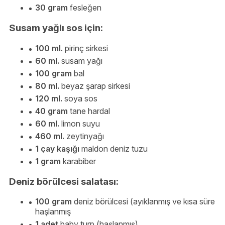
30 gram
fesleğen
Susam yağlı sos için:
100 ml.
pirinç sirkesi
60 ml.
susam yağı
100 gram
bal
80 ml.
beyaz şarap sirkesi
120 ml.
soya sos
40 gram
tane hardal
60 ml.
limon suyu
460 ml.
zeytinyağı
1 çay kaşığı
maldon deniz tuzu
1 gram
karabiber
Deniz börülcesi salatası:
100 gram
deniz börülcesi (ayıklanmış ve kısa süre
haşlanmış
1 adet
baby turp (haşlanmış)