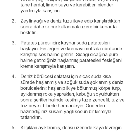
tane hardal, limon suyu ve karabiberi blender
yardımıyla karıştırın.
Zeytinyağı ve deniz tuzu ilave edip karıştırdıktan
sonra daha sonra kullanmak üzere bir kenarda
bekletin.
Patates püresi için; kaynar suda patatesleri
haşlayın. Fesleğen ve kremayı mutfak robotunda
karıştırıp sos haline getirin. Sıcağı sıcağına püre
haline getirdiğiniz haşlanmış patatesleri fesleğenli
krema karışımıyla karıştırın.
Deniz börülcesi salatası için sıcak suda kısa
sürede haşlanmış ve soğuk suda şoklanmış deniz
börülcelerini; haşlanıp ikiye bölünmüş körpe turp,
ayıklanmış roka yaprakları, kabuğu soyulduktan
sonra şeritler halinde kesilmiş taze zencefil, tuz ve
toz beyaz biberle harmanlayın. Önceden
hazırladığınız susam yağlı sosun bir kısmıyla
tatlandırın.
Kılçıkları ayıklanmış, derisi üzerinde kaya levreğini