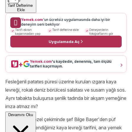
Tarif Defterime
Ekle
Yemek.com
'un ücretsiz uygulamasında daha iyi bir
deneyim seni bekliyor
Tarifi ekran
Tarif defterine ekle
Deneyenlerin
kapanmadan yap
fotoğraflarını gör
Uygulamada Aç
Yemek.com
'u kaydedin, denenmiş, tam ölçülü
+
tarifleri kaçırmayın.
Fesleğenli patates püresi üzerine kurulan ızgara kaya
levreği, rokalı deniz börülcesi salatası ve susam yağlı sos.
Aynı tabakta buluşursa şenlik tadında bir akşam yemeğine
imza atmaz mı?
Devamını Oku
Yemek.com
özel çekiminde şef Bilge Başer'den püf
noktalarını öğrendiğimiz kaya levreği tarifini, ana yemek