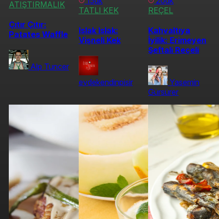
15dk
20dk
ATIŞTIRMALIK
TATLI KEK
REÇEL
Çıtır Çıtır:
Islak Islak:
Kahvaltıya
Patates Waffle
Vişneli Kek
İyilik: Erimeyen
Şeftali Reçeli
Alp Tuncer
evdekendinpisir
Yasemin
Gürsürer