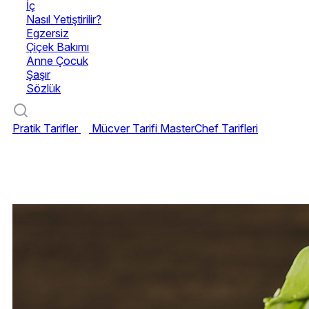
İç
Nasıl Yetiştirilir?
Egzersiz
Çiçek Bakımı
Anne Çocuk
Şaşır
Sözlük
Pratik Tarifler
Mücver Tarifi
MasterChef Tarifleri