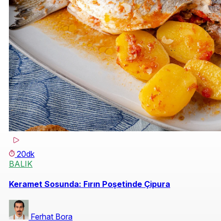
20dk
BALIK
Keramet Sosunda: Fırın Poşetinde Çipura
Ferhat Bora