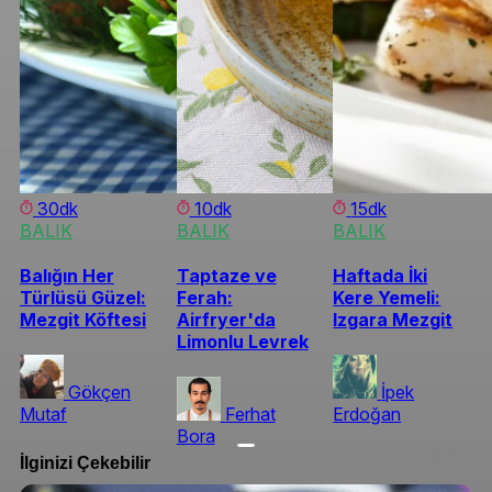
30dk
10dk
15dk
BALIK
BALIK
BALIK
Balığın Her
Taptaze ve
Haftada İki
Türlüsü Güzel:
Ferah:
Kere Yemeli:
Mezgit Köftesi
Airfryer'da
Izgara Mezgit
Limonlu Levrek
Gökçen
İpek
Mutaf
Ferhat
Erdoğan
Bora