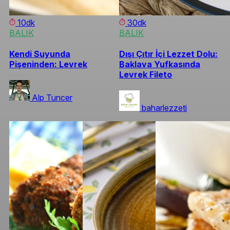
10dk
30dk
BALIK
BALIK
Kendi Suyunda
Dışı Çıtır İçi Lezzet Dolu:
Pişeninden: Levrek
Baklava Yufkasında
Levrek Fileto
Alp Tuncer
baharlezzeti