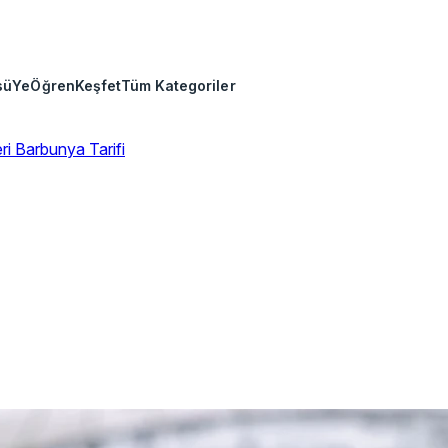
sü
Ye
Öğren
Keşfet
Tüm Kategoriler
eri
Barbunya Tarifi