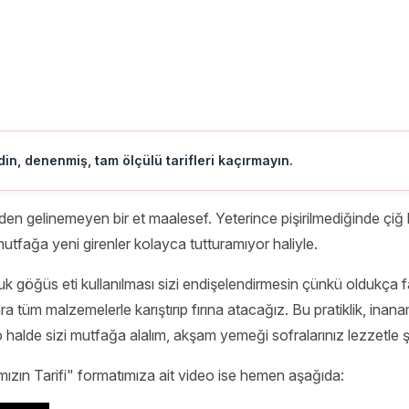
in, denenmiş, tam ölçülü tarifleri kaçırmayın.
en gelinemeyen bir et maalesef. Yeterince pişirilmediğinde çiğ kal
tfağa yeni girenler kolayca tutturamıyor haliyle.
uk göğüs eti kullanılması sizi endişelendirmesin çünkü oldukça f
 tüm malzemelerle karıştırıp fırına atacağız. Bu pratiklik, inana
halde sizi mutfağa alalım, akşam yemeği sofralarınız lezzetle ş
kımızın Tarifi" formatımıza ait video ise hemen aşağıda: