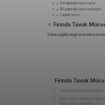
1/4 demet
taze nane
10 yaprak
taze fesleğen
1 adet
limon
Fırında Tavuk Mücver
Daha sağlıklı değil ama daha lezzetl
Fırında Tavuk Mücver
Tavuğu iri parçalara bölün.
Mısır ununu derin bir kaba 
tuzu ekleyip karıştırın.