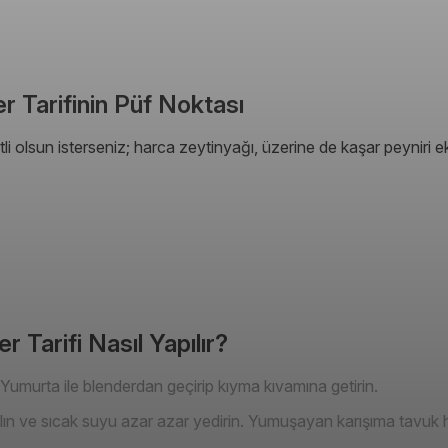
 Tarifinin Püf Noktası
i olsun isterseniz; harca zeytinyağı, üzerine de kaşar peyniri ekl
 Tarifi Nasıl Yapılır?
 Yumurta ile blenderdan geçirip kıyma kıvamına getirin.
alın ve sıcak suyu azar azar yedirin. Yumuşayan karışıma tavuk