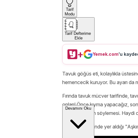
Tarif
Modu
Tarif Defterime
Ekle
+
Yemek.com
'u kayded
Tavuk göğüs eti, kolaylıkla üstesind
hemencecik kuruyor. Bu ayarı da mu
Fırında tavuk mücver tarifinde, tav
onları! Önce kıyma yapacağız, sonra
Devamını Oku
açacak, bizden söylemesi. Haydi o 
Bu tarifin de içinde yer aldığı "Aş