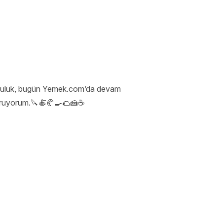
olculuk, bugün Yemek.com’da devam
şturuyorum.🔪🍝🥐🍳🌮🍰☕️