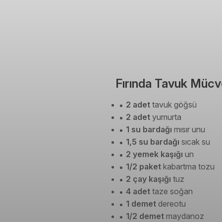
Fırında Tavuk Mücve
2 adet
tavuk göğsü
2 adet
yumurta
1 su bardağı
mısır unu
1,5 su bardağı
sıcak su
2 yemek kaşığı
un
1/2 paket
kabartma tozu
2 çay kaşığı
tuz
4 adet
taze soğan
1 demet
dereotu
1/2 demet
maydanoz